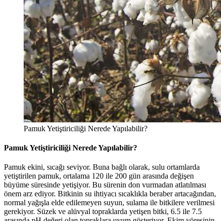
Pamuk Yetiştiriciliği Nerede Yapılabilir?
Pamuk Yetiştiriciliği Nerede Yapılabilir?
Pamuk ekini, sıcağı seviyor. Buna bağlı olarak, sulu ortamlarda
yetiştirilen pamuk, ortalama 120 ile 200 gün arasında değişen
büyüme süresinde yetişiyor. Bu sürenin don vurmadan atlatılması
önem arz ediyor. Bitkinin su ihtiyacı sıcaklıkla beraber artacağından,
normal yağışla elde edilemeyen suyun, sulama ile bitkilere verilmesi
gerekiyor. Süzek ve alüvyal topraklarda yetişen bitki, 6.5 ile 7.5
arasında pH değeri olan topraklara uyum gösteriyor. Ekim yöresinin