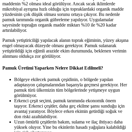
maddenin %2 olması ideal görülüyor. Ancak sıcak iklimlerde
mikrobiyal ayrışma hızlı olduğu için topraklardaki organik madde
yüzdesinin çok düşük olması sorunu ortaya çıkıyor. Bu nedenle
pamuk tarımında organik gübreleme yapılıyor. Uygulamalar
sayesinde toprağın organik madde miktarı %10 ile %20 kadar
artırılabiliyor.
Pamuk yetiştiriciliği yapılacak alanın toprak eğiminin, yüzey akışına
engel olmayacak düzeyde olması gerekiyor. Pamuk sulanarak
yetiştirildiği için eğimli arazide ekim durumunda, beklenen verimin
alınması oldukça zor görülüyor.
Pamuk Üretimi Yaparken Nelere Dikkat Edilmeli?
Bölgeye ekilecek pamuk çeşidinin, o bölgede yapılan
adaptasyon çalışmalarından başarıyla geçmesi gerekiyor. Her
pamuk türü ülkemizin tüm bölgelerinde yetişmeye uygun
görülmüyor.
Erkenci çeşit seçimi, pamuk tarımında ekonomik önem
taşıyor. Erkenci çeşitler, daha geç ekilme şansı sunduğu için
avantaj yaratıyor. Böylece erken ekimin getirdiği soğuk ve
don riski azaltılabiliyor.
Uzun ömürlü çeşitlerin bakım, sulama ve ilaç ihtiyacı daha
yüksek oluyor. Yine bu ekinlerin hasadı yağışlara kalabildiği