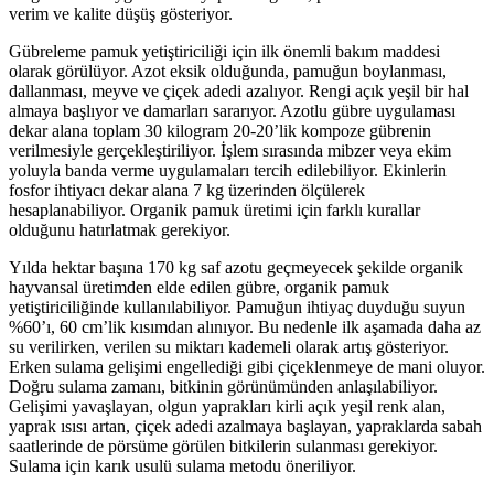
verim ve kalite düşüş gösteriyor.
Gübreleme pamuk yetiştiriciliği için ilk önemli bakım maddesi
olarak görülüyor. Azot eksik olduğunda, pamuğun boylanması,
dallanması, meyve ve çiçek adedi azalıyor. Rengi açık yeşil bir hal
almaya başlıyor ve damarları sararıyor. Azotlu gübre uygulaması
dekar alana toplam 30 kilogram 20-20’lik kompoze gübrenin
verilmesiyle gerçekleştiriliyor. İşlem sırasında mibzer veya ekim
yoluyla banda verme uygulamaları tercih edilebiliyor. Ekinlerin
fosfor ihtiyacı dekar alana 7 kg üzerinden ölçülerek
hesaplanabiliyor. Organik pamuk üretimi için farklı kurallar
olduğunu hatırlatmak gerekiyor.
Yılda hektar başına 170 kg saf azotu geçmeyecek şekilde organik
hayvansal üretimden elde edilen gübre, organik pamuk
yetiştiriciliğinde kullanılabiliyor. Pamuğun ihtiyaç duyduğu suyun
%60’ı, 60 cm’lik kısımdan alınıyor. Bu nedenle ilk aşamada daha az
su verilirken, verilen su miktarı kademeli olarak artış gösteriyor.
Erken sulama gelişimi engellediği gibi çiçeklenmeye de mani oluyor.
Doğru sulama zamanı, bitkinin görünümünden anlaşılabiliyor.
Gelişimi yavaşlayan, olgun yaprakları kirli açık yeşil renk alan,
yaprak ısısı artan, çiçek adedi azalmaya başlayan, yapraklarda sabah
saatlerinde de pörsüme görülen bitkilerin sulanması gerekiyor.
Sulama için karık usulü sulama metodu öneriliyor.