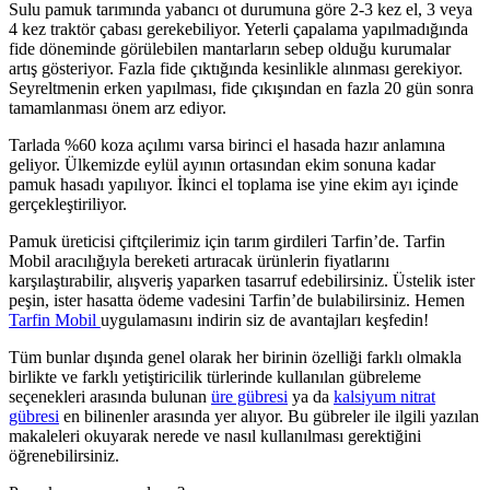
Sulu pamuk tarımında yabancı ot durumuna göre 2-3 kez el, 3 veya
4 kez traktör çabası gerekebiliyor. Yeterli çapalama yapılmadığında
fide döneminde görülebilen mantarların sebep olduğu kurumalar
artış gösteriyor. Fazla fide çıktığında kesinlikle alınması gerekiyor.
Seyreltmenin erken yapılması, fide çıkışından en fazla 20 gün sonra
tamamlanması önem arz ediyor.
Tarlada %60 koza açılımı varsa birinci el hasada hazır anlamına
geliyor. Ülkemizde eylül ayının ortasından ekim sonuna kadar
pamuk hasadı yapılıyor. İkinci el toplama ise yine ekim ayı içinde
gerçekleştiriliyor.
Pamuk üreticisi çiftçilerimiz için tarım girdileri Tarfin’de. Tarfin
Mobil aracılığıyla bereketi artıracak ürünlerin fiyatlarını
karşılaştırabilir, alışveriş yaparken tasarruf edebilirsiniz. Üstelik ister
peşin, ister hasatta ödeme vadesini Tarfin’de bulabilirsiniz. Hemen
Tarfin Mobil
uygulamasını indirin siz de avantajları keşfedin!
Tüm bunlar dışında genel olarak her birinin özelliği farklı olmakla
birlikte ve farklı yetiştiricilik türlerinde kullanılan gübreleme
seçenekleri arasında bulunan
üre gübresi
ya da
kalsiyum nitrat
gübresi
en bilinenler arasında yer alıyor. Bu gübreler ile ilgili yazılan
makaleleri okuyarak nerede ve nasıl kullanılması gerektiğini
öğrenebilirsiniz.