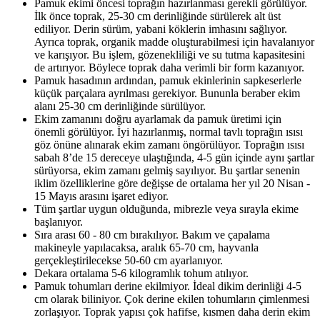
Pamuk ekimi öncesi toprağın hazırlanması gerekli görülüyor.
İlk önce toprak, 25-30 cm derinliğinde sürülerek alt üst
ediliyor. Derin sürüm, yabani köklerin imhasını sağlıyor.
Ayrıca toprak, organik madde oluşturabilmesi için havalanıyor
ve karışıyor. Bu işlem, gözenekliliği ve su tutma kapasitesini
de artırıyor. Böylece toprak daha verimli bir form kazanıyor.
Pamuk hasadının ardından, pamuk ekinlerinin sapkeserlerle
küçük parçalara ayrılması gerekiyor. Bununla beraber ekim
alanı 25-30 cm derinliğinde sürülüyor.
Ekim zamanını doğru ayarlamak da pamuk üretimi için
önemli görülüyor. İyi hazırlanmış, normal tavlı toprağın ısısı
göz önüne alınarak ekim zamanı öngörülüyor. Toprağın ısısı
sabah 8’de 15 dereceye ulaştığında, 4-5 gün içinde aynı şartlar
sürüyorsa, ekim zamanı gelmiş sayılıyor. Bu şartlar senenin
iklim özelliklerine göre değişse de ortalama her yıl 20 Nisan -
15 Mayıs arasını işaret ediyor.
Tüm şartlar uygun olduğunda, mibrezle veya sırayla ekime
başlanıyor.
Sıra arası 60 - 80 cm bırakılıyor. Bakım ve çapalama
makineyle yapılacaksa, aralık 65-70 cm, hayvanla
gerçekleştirilecekse 50-60 cm ayarlanıyor.
Dekara ortalama 5-6 kilogramlık tohum atılıyor.
Pamuk tohumları derine ekilmiyor. İdeal dikim derinliği 4-5
cm olarak biliniyor. Çok derine ekilen tohumların çimlenmesi
zorlaşıyor. Toprak yapısı çok hafifse, kısmen daha derin ekim