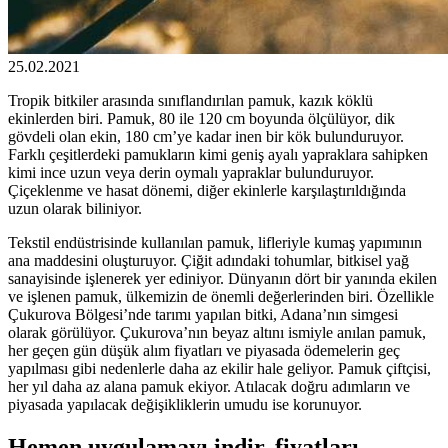
25.02.2021
Tropik bitkiler arasında sınıflandırılan pamuk, kazık köklü
ekinlerden biri. Pamuk, 80 ile 120 cm boyunda ölçülüyor, dik
gövdeli olan ekin, 180 cm’ye kadar inen bir kök bulunduruyor.
Farklı çeşitlerdeki pamukların kimi geniş ayalı yapraklara sahipken
kimi ince uzun veya derin oymalı yapraklar bulunduruyor.
Çiçeklenme ve hasat dönemi, diğer ekinlerle karşılaştırıldığında
uzun olarak biliniyor.
Tekstil endüstrisinde kullanılan pamuk, lifleriyle kumaş yapımının
ana maddesini oluşturuyor. Çiğit adındaki tohumlar, bitkisel yağ
sanayisinde işlenerek yer ediniyor. Dünyanın dört bir yanında ekilen
ve işlenen pamuk, ülkemizin de önemli değerlerinden biri. Özellikle
Çukurova Bölgesi’nde tarımı yapılan bitki, Adana’nın simgesi
olarak görülüyor. Çukurova’nın beyaz altını ismiyle anılan pamuk,
her geçen gün düşük alım fiyatları ve piyasada ödemelerin geç
yapılması gibi nedenlerle daha az ekilir hale geliyor. Pamuk çiftçisi,
her yıl daha az alana pamuk ekiyor. Atılacak doğru adımların ve
piyasada yapılacak değişikliklerin umudu ise korunuyor.
Hemen uygulamayı indir, fiyatları