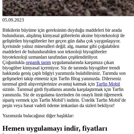
05.09.2023
Bitkilerin büyüme için gereksinim duyduğu maddeleri bir arada
bulunduran, alışılmış kimyasal gübrelerin aksine biyoteknoloji ile
geliştirilen biyogübreler her geçen gün daha çok yaygınlaşıyor.
İçerisinde yalnız mineralleri değil; alg, mantar gibi çoğalabilen
maddeleri de bulundurabilen son teknoloji biyogübreler
biyoteknoloji uzmanları tarafından çeşitlendiriliyor.
Çoğunlukla
organik tarım
uygulamalarında karşımıza çıkan
biyogübre kimyasal içermiyor. Siz de tarımda biyogübre trendi
hakkında geniş çaplı bilgiyi yazımızda bulabilirsiniz. Tarımda son
gelişmeleri takip etmeniz için Tarfin Blog yanınızda. Dilerseniz
tarımsal girdi alışverişlerinize avantaj katmak için
Tarfin Mobil
sizinle. Tarımsal girdi fiyatlarını anında karşılaştırmak için Tarfin
yanınızda. Siz de uygulama üzerinden ön onaylı limit öğrenerek
sipariş vermek için Tarfin Mobil’i indirin. Üstelik Tarfin Mobil’de
peşin veya hasat vadeli ödeme imkanları da sizleri bekliyor!
Yazımızda bulacağınız diğer başlıklar:
Hemen uygulamayı indir, fiyatları