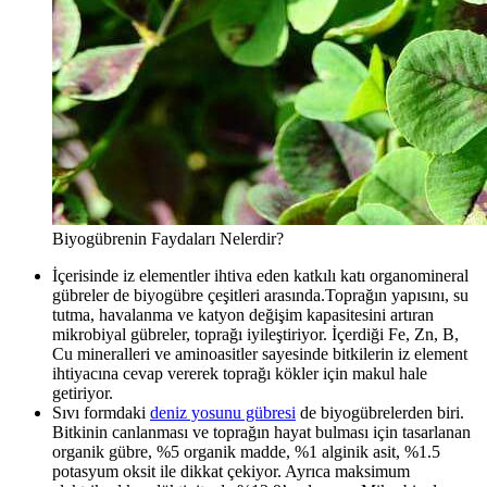
Biyogübrenin Faydaları Nelerdir?
İçerisinde iz elementler ihtiva eden katkılı katı organomineral
gübreler de biyogübre çeşitleri arasında.Toprağın yapısını, su
tutma, havalanma ve katyon değişim kapasitesini artıran
mikrobiyal gübreler, toprağı iyileştiriyor. İçerdiği Fe, Zn, B,
Cu mineralleri ve aminoasitler sayesinde bitkilerin iz element
ihtiyacına cevap vererek toprağı kökler için makul hale
getiriyor.
Sıvı formdaki
deniz yosunu gübresi
de biyogübrelerden biri.
Bitkinin canlanması ve toprağın hayat bulması için tasarlanan
organik gübre, %5 organik madde, %1 alginik asit, %1.5
potasyum oksit ile dikkat çekiyor. Ayrıca maksimum