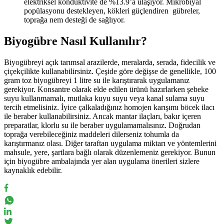
elektriksel kondüktivite de %13.9’a ulaşıyor. Mikrobiyal
popülasyonu destekleyen, kökleri güçlendiren gübreler,
toprağa nem desteği de sağlıyor.
Biyogübre Nasıl Kullanılır?
Biyogübreyi açık tarımsal arazilerde, meralarda, serada, fidecilik ve
çiçekçilikte kullanabilirsiniz. Çeşide göre değişse de genellikle, 100
gram toz biyogübreyi 1 litre su ile karıştırarak uygulamanız
gerekiyor. Konsantre olarak elde edilen ürünü hazırlarken şebeke
suyu kullanmamalı, mutlaka kuyu suyu veya kanal sulama suyu
tercih etmelisiniz. İyice çalkaladığınız homojen karışımı böcek ilacı
ile beraber kullanabilirsiniz. Ancak mantar ilaçları, bakır içeren
preparatlar, klorlu su ile beraber uygulamamalısınız. Doğrudan
toprağa verebileceğiniz maddeleri dilerseniz tohumla da
karıştırmanız olası. Diğer taraftan uygulama miktarı ve yöntemlerini
mahsule, yere, şartlara bağlı olarak düzenlemeniz gerekiyor. Bunun
için biyogübre ambalajında yer alan uygulama önerileri sizlere
kaynaklık edebilir.