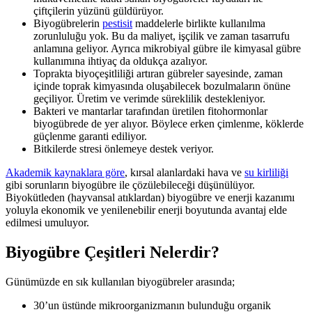
çiftçilerin yüzünü güldürüyor.
Biyogübrelerin
pestisit
maddelerle birlikte kullanılma
zorunluluğu yok. Bu da maliyet, işçilik ve zaman tasarrufu
anlamına geliyor. Ayrıca mikrobiyal gübre ile kimyasal gübre
kullanımına ihtiyaç da oldukça azalıyor.
Toprakta biyoçeşitliliği artıran gübreler sayesinde, zaman
içinde toprak kimyasında oluşabilecek bozulmaların önüne
geçiliyor. Üretim ve verimde süreklilik destekleniyor.
Bakteri ve mantarlar tarafından üretilen fitohormonlar
biyogübrede de yer alıyor. Böylece erken çimlenme, köklerde
güçlenme garanti ediliyor.
Bitkilerde stresi önlemeye destek veriyor.
Akademik kaynaklara göre
, kırsal alanlardaki hava ve
su kirliliği
gibi sorunların biyogübre ile çözülebileceği düşünülüyor.
Biyokütleden (hayvansal atıklardan) biyogübre ve enerji kazanımı
yoluyla ekonomik ve yenilenebilir enerji boyutunda avantaj elde
edilmesi umuluyor.
Biyogübre Çeşitleri Nelerdir?
Günümüzde en sık kullanılan biyogübreler arasında;
30’un üstünde mikroorganizmanın bulunduğu organik