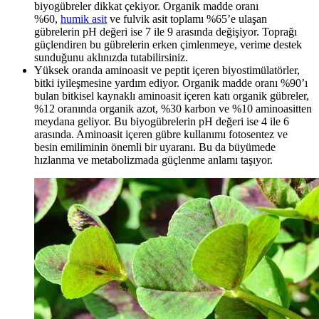
biyogübreler dikkat çekiyor. Organik madde oranı
%60,
humik asit
ve fulvik asit toplamı %65’e ulaşan
gübrelerin pH değeri ise 7 ile 9 arasında değişiyor. Toprağı
güçlendiren bu gübrelerin erken çimlenmeye, verime destek
sunduğunu aklınızda tutabilirsiniz.
Yüksek oranda aminoasit ve peptit içeren biyostimülatörler,
bitki iyileşmesine yardım ediyor. Organik madde oranı %90’ı
bulan bitkisel kaynaklı aminoasit içeren katı organik gübreler,
%12 oranında organik azot, %30 karbon ve %10 aminoasitten
meydana geliyor. Bu biyogübrelerin pH değeri ise 4 ile 6
arasında. Aminoasit içeren gübre kullanımı fotosentez ve
besin emiliminin önemli bir uyaranı. Bu da büyümede
hızlanma ve metabolizmada güçlenme anlamı taşıyor.