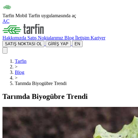
Tarfin Mobil
Tarfin uygulamasında aç
AÇ
Hakkımızda
Satış Noktalarımız
Blog
İletişim
Kariyer
SATIŞ NOKTASI OL
GİRİŞ YAP
EN
Tarfin
>
Blog
>
Tarımda Biyogübre Trendi
Tarımda Biyogübre Trendi