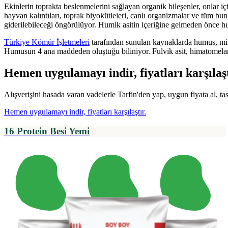
Ekinlerin toprakta beslenmelerini sağlayan organik bileşenler, onlar i
hayvan kalıntıları, toprak biyokütleleri, canlı organizmalar ve tüm bu
giderilebileceği öngörülüyor. Humik asitin içeriğine gelmeden önce 
Türkiye Kömür İşletmeleri
tarafından sunulan kaynaklarda humus, mikr
Humusun 4 ana maddeden oluştuğu biliniyor. Fulvik asit, himatomelan
Hemen uygulamayı indir, fiyatları karşılaşt
Alışverişini hasada varan vadelerle Tarfin'den yap, uygun fiyata al, ta
Hemen uygulamayı indir, fiyatları karşılaştır.
16 Protein Besi Yemi