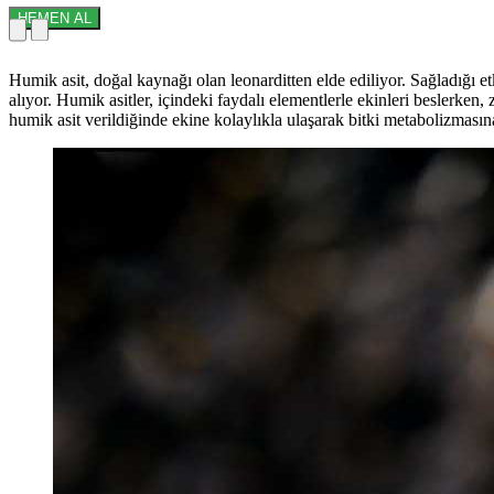
HEMEN AL
Humik asit, doğal kaynağı olan leonarditten elde ediliyor. Sağladığı e
alıyor. Humik asitler, içindeki faydalı elementlerle ekinleri beslerken, 
humik asit verildiğinde ekine kolaylıkla ulaşarak bitki metabolizmasın