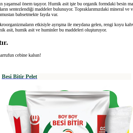
çin yaşamsal önem taşıyor. Humik asit işte bu organik formdaki besin mad
nların sentezlendiği maddeler bulunuyor. Topraklarımızdaki mineral ve v
humustan bahsetmekte fayda var.
oorganizmaların etkisiyle ayrışma ile meydana gelen, rengi koyu kahve
ik asit, humik asit ve huminler bu maddeleri oluşturuyor.
ır.
sarrufun cebine kalsın!
Besi Bitir Pelet