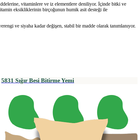
delerine, vitaminlere ve iz elementlere deniliyor. İçinde bitki ve
itamin eksikliklerinin birçoğunun humik asit desteği ile
rengi ve siyaha kadar değişen, stabil bir madde olarak tanımlanıyor.
5831 Sığır Besi Bitirme Yemi