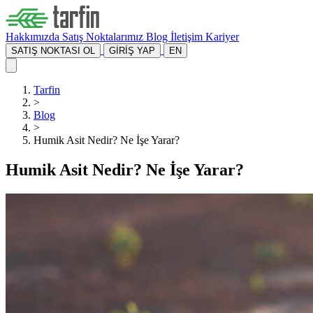
Hakkımızda
Satış Noktalarımız
Blog
İletişim
Kariyer
SATIŞ NOKTASI OL
GİRİŞ YAP
EN
Tarfin
>
Blog
>
Humik Asit Nedir? Ne İşe Yarar?
Humik Asit Nedir? Ne İşe Yarar?