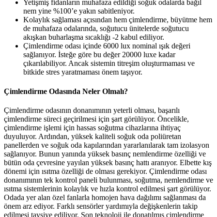
Yetişmiş fidanların muhafaza edildiği soğuk odalarda bağıl
nem yine %100’e yakın sabitleniyor.
Kolaylık sağlaması açısından hem çimlendirme, büyütme hem
de muhafaza odalarında, soğutucu ünitelerde soğutucu
akışkan buharlaşma sıcaklığı -2 kabul ediliyor.
Çimlendirme odası içinde 6000 lux nominal ışık değeri
sağlanıyor. İsteğe göre bu değer 20000 luxe kadar
çıkarılabiliyor. Ancak sistemin titreşim oluşturmaması ve
bitkide stres yaratmaması önem taşıyor.
Çimlendirme Odasında Neler Olmalı?
Çimlendirme odasının donanımının yeterli olması, başarılı
çimlendirme süreci geçirilmesi için şart görülüyor. Öncelikle,
çimlendirme işlemi için hassas soğutma cihazlarına ihtiyaç
duyuluyor. Ardından, yüksek kaliteli soğuk oda poliüretan
panellerden ve soğuk oda kapılarından yararlanılarak tam izolasyon
sağlanıyor. Bunun yanında yüksek basınç nemlendirme özelliği ve
bütün oda çevresine yayılan yüksek basınç hattı aranıyor. Elbette kış
dönemi için ısıtma özelliği de olması gerekiyor. Çimlendirme odası
donanımının tek kontrol paneli bulunması, soğutma, nemlendirme ve
ısıtma sistemlerinin kolaylık ve hızla kontrol edilmesi şart görülüyor.
Odada yer alan özel fanlarla homojen hava dağılımı sağlanması da
önem arz ediyor. Farklı sensörler yardımıyla değişkenlerin takip
edilmesi tavsiye ediliyor. Son teknoloji ile donatılmış çimlendirme