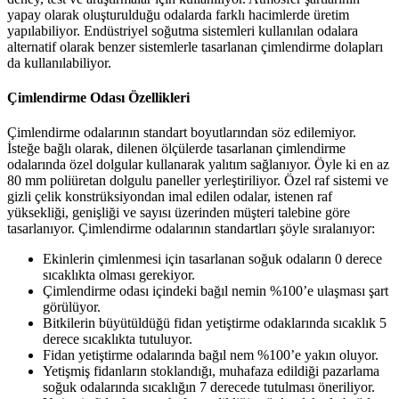
yapay olarak oluşturulduğu odalarda farklı hacimlerde üretim
yapılabiliyor. Endüstriyel soğutma sistemleri kullanılan odalara
alternatif olarak benzer sistemlerle tasarlanan çimlendirme dolapları
da kullanılabiliyor.
Çimlendirme Odası Özellikleri
Çimlendirme odalarının standart boyutlarından söz edilemiyor.
İsteğe bağlı olarak, dilenen ölçülerde tasarlanan çimlendirme
odalarında özel dolgular kullanarak yalıtım sağlanıyor. Öyle ki en az
80 mm poliüretan dolgulu paneller yerleştiriliyor. Özel raf sistemi ve
gizli çelik konstrüksiyondan imal edilen odalar, istenen raf
yüksekliği, genişliği ve sayısı üzerinden müşteri talebine göre
tasarlanıyor. Çimlendirme odalarının standartları şöyle sıralanıyor:
Ekinlerin çimlenmesi için tasarlanan soğuk odaların 0 derece
sıcaklıkta olması gerekiyor.
Çimlendirme odası içindeki bağıl nemin %100’e ulaşması şart
görülüyor.
Bitkilerin büyütüldüğü fidan yetiştirme odaklarında sıcaklık 5
derece sıcaklıkta tutuluyor.
Fidan yetiştirme odalarında bağıl nem %100’e yakın oluyor.
Yetişmiş fidanların stoklandığı, muhafaza edildiği pazarlama
soğuk odalarında sıcaklığın 7 derecede tutulması öneriliyor.