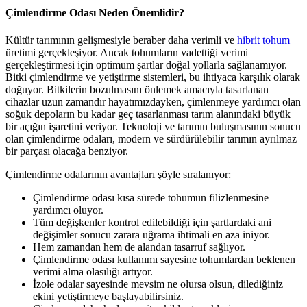
Çimlendirme Odası Neden Önemlidir?
Kültür tarımının gelişmesiyle beraber daha verimli ve
hibrit tohum
üretimi gerçekleşiyor. Ancak tohumların vadettiği verimi
gerçekleştirmesi için optimum şartlar doğal yollarla sağlanamıyor.
Bitki çimlendirme ve yetiştirme sistemleri, bu ihtiyaca karşılık olarak
doğuyor. Bitkilerin bozulmasını önlemek amacıyla tasarlanan
cihazlar uzun zamandır hayatımızdayken, çimlenmeye yardımcı olan
soğuk depoların bu kadar geç tasarlanması tarım alanındaki büyük
bir açığın işaretini veriyor. Teknoloji ve tarımın buluşmasının sonucu
olan çimlendirme odaları, modern ve sürdürülebilir tarımın ayrılmaz
bir parçası olacağa benziyor.
Çimlendirme odalarının avantajları şöyle sıralanıyor:
Çimlendirme odası kısa sürede tohumun filizlenmesine
yardımcı oluyor.
Tüm değişkenler kontrol edilebildiği için şartlardaki ani
değişimler sonucu zarara uğrama ihtimali en aza iniyor.
Hem zamandan hem de alandan tasarruf sağlıyor.
Çimlendirme odası kullanımı sayesine tohumlardan beklenen
verimi alma olasılığı artıyor.
İzole odalar sayesinde mevsim ne olursa olsun, dilediğiniz
ekini yetiştirmeye başlayabilirsiniz.