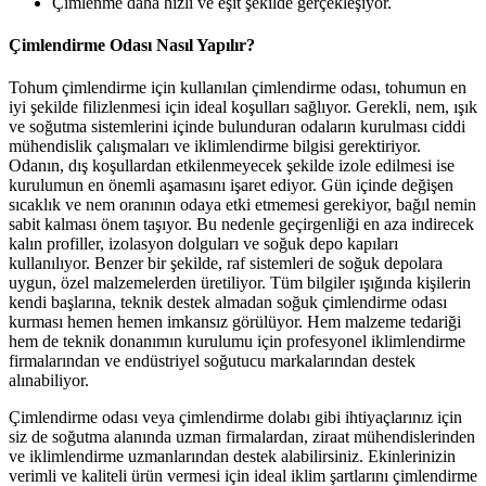
Çimlenme daha hızlı ve eşit şekilde gerçekleşiyor.
Çimlendirme Odası Nasıl Yapılır?
Tohum çimlendirme için kullanılan çimlendirme odası, tohumun en
iyi şekilde filizlenmesi için ideal koşulları sağlıyor. Gerekli, nem, ışık
ve soğutma sistemlerini içinde bulunduran odaların kurulması ciddi
mühendislik çalışmaları ve iklimlendirme bilgisi gerektiriyor.
Odanın, dış koşullardan etkilenmeyecek şekilde izole edilmesi ise
kurulumun en önemli aşamasını işaret ediyor. Gün içinde değişen
sıcaklık ve nem oranının odaya etki etmemesi gerekiyor, bağıl nemin
sabit kalması önem taşıyor. Bu nedenle geçirgenliği en aza indirecek
kalın profiller, izolasyon dolguları ve soğuk depo kapıları
kullanılıyor. Benzer bir şekilde, raf sistemleri de soğuk depolara
uygun, özel malzemelerden üretiliyor. Tüm bilgiler ışığında kişilerin
kendi başlarına, teknik destek almadan soğuk çimlendirme odası
kurması hemen hemen imkansız görülüyor. Hem malzeme tedariği
hem de teknik donanımın kurulumu için profesyonel iklimlendirme
firmalarından ve endüstriyel soğutucu markalarından destek
alınabiliyor.
Çimlendirme odası veya çimlendirme dolabı gibi ihtiyaçlarınız için
siz de soğutma alanında uzman firmalardan, ziraat mühendislerinden
ve iklimlendirme uzmanlarından destek alabilirsiniz. Ekinlerinizin
verimli ve kaliteli ürün vermesi için ideal iklim şartlarını çimlendirme