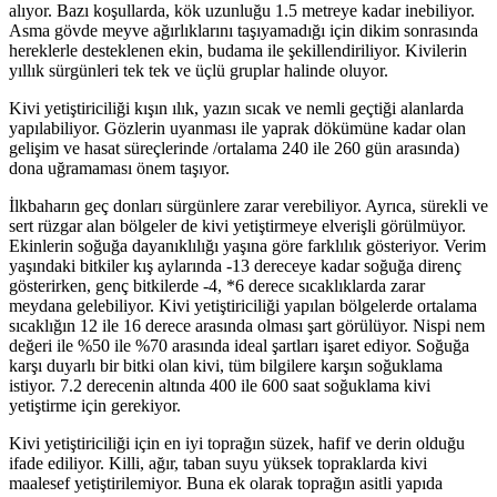
alıyor. Bazı koşullarda, kök uzunluğu 1.5 metreye kadar inebiliyor.
Asma gövde meyve ağırlıklarını taşıyamadığı için dikim sonrasında
hereklerle desteklenen ekin, budama ile şekillendiriliyor. Kivilerin
yıllık sürgünleri tek tek ve üçlü gruplar halinde oluyor.
Kivi yetiştiriciliği kışın ılık, yazın sıcak ve nemli geçtiği alanlarda
yapılabiliyor. Gözlerin uyanması ile yaprak dökümüne kadar olan
gelişim ve hasat süreçlerinde /ortalama 240 ile 260 gün arasında)
dona uğramaması önem taşıyor.
İlkbaharın geç donları sürgünlere zarar verebiliyor. Ayrıca, sürekli ve
sert rüzgar alan bölgeler de kivi yetiştirmeye elverişli görülmüyor.
Ekinlerin soğuğa dayanıklılığı yaşına göre farklılık gösteriyor. Verim
yaşındaki bitkiler kış aylarında -13 dereceye kadar soğuğa direnç
gösterirken, genç bitkilerde -4, *6 derece sıcaklıklarda zarar
meydana gelebiliyor. Kivi yetiştiriciliği yapılan bölgelerde ortalama
sıcaklığın 12 ile 16 derece arasında olması şart görülüyor. Nispi nem
değeri ile %50 ile %70 arasında ideal şartları işaret ediyor. Soğuğa
karşı duyarlı bir bitki olan kivi, tüm bilgilere karşın soğuklama
istiyor. 7.2 derecenin altında 400 ile 600 saat soğuklama kivi
yetiştirme için gerekiyor.
Kivi yetiştiriciliği için en iyi toprağın süzek, hafif ve derin olduğu
ifade ediliyor. Killi, ağır, taban suyu yüksek topraklarda kivi
maalesef yetiştirilemiyor. Buna ek olarak toprağın asitli yapıda