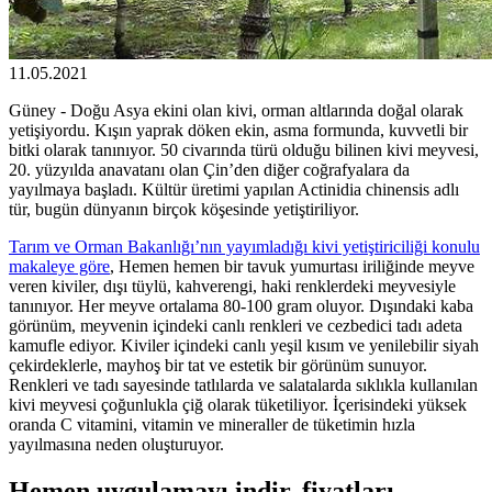
11.05.2021
Güney - Doğu Asya ekini olan kivi, orman altlarında doğal olarak
yetişiyordu. Kışın yaprak döken ekin, asma formunda, kuvvetli bir
bitki olarak tanınıyor. 50 civarında türü olduğu bilinen kivi meyvesi,
20. yüzyılda anavatanı olan Çin’den diğer coğrafyalara da
yayılmaya başladı. Kültür üretimi yapılan Actinidia chinensis adlı
tür, bugün dünyanın birçok köşesinde yetiştiriliyor.
Tarım ve Orman Bakanlığı’nın yayımladığı kivi yetiştiriciliği konulu
makaleye göre
, Hemen hemen bir tavuk yumurtası iriliğinde meyve
veren kiviler, dışı tüylü, kahverengi, haki renklerdeki meyvesiyle
tanınıyor. Her meyve ortalama 80-100 gram oluyor. Dışındaki kaba
görünüm, meyvenin içindeki canlı renkleri ve cezbedici tadı adeta
kamufle ediyor. Kiviler içindeki canlı yeşil kısım ve yenilebilir siyah
çekirdeklerle, mayhoş bir tat ve estetik bir görünüm sunuyor.
Renkleri ve tadı sayesinde tatlılarda ve salatalarda sıklıkla kullanılan
kivi meyvesi çoğunlukla çiğ olarak tüketiliyor. İçerisindeki yüksek
oranda C vitamini, vitamin ve mineraller de tüketimin hızla
yayılmasına neden oluşturuyor.
Hemen uygulamayı indir, fiyatları