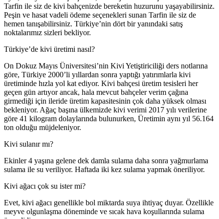
Tarfin ile siz de kivi bahçenizde bereketin huzurunu yaşayabilirsiniz.
Peşin ve hasat vadeli ödeme seçenekleri sunan Tarfin ile siz de
hemen tanışabilirsiniz. Türkiye’nin dört bir yanındaki satış
noktalarımız sizleri bekliyor.
Türkiye’de kivi üretimi nasıl?
On Dokuz Mayıs Üniversitesi’nin Kivi Yetiştiriciliği ders notlarına
göre, Türkiye 2000’li yıllardan sonra yaptığı yatırımlarla kivi
üretiminde hızla yol kat ediyor. Kivi bahçesi üretim tesisleri her
geçen gün artıyor ancak, hala mevcut bahçeler verim çağına
girmediği için ileride üretim kapasitesinin çok daha yüksek olması
bekleniyor. Ağaç başına ülkemizde kivi verimi 2017 yılı verilerine
göre 41 kilogram dolaylarında bulunurken, Üretimin aynı yıl 56.164
ton olduğu müjdeleniyor.
Kivi sulanır mı?
Ekinler 4 yaşına gelene dek damla sulama daha sonra yağmurlama
sulama ile su veriliyor. Haftada iki kez sulama yapmak öneriliyor.
Kivi ağacı çok su ister mi?
Evet, kivi ağacı genellikle bol miktarda suya ihtiyaç duyar. Özellikle
meyve olgunlaşma döneminde ve sıcak hava koşullarında sulama