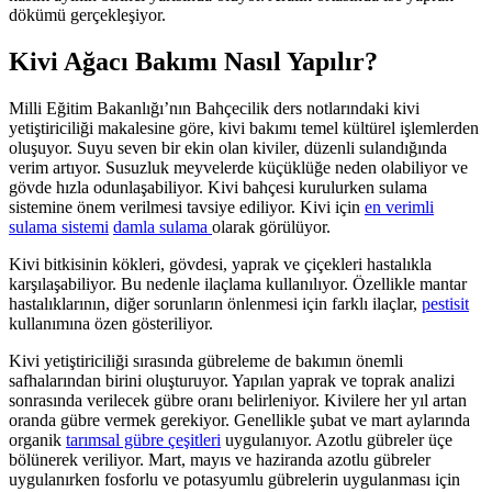
dökümü gerçekleşiyor.
Kivi Ağacı Bakımı Nasıl Yapılır?
Milli Eğitim Bakanlığı’nın Bahçecilik ders notlarındaki kivi
yetiştiriciliği makalesine göre, kivi bakımı temel kültürel işlemlerden
oluşuyor. Suyu seven bir ekin olan kiviler, düzenli sulandığında
verim artıyor. Susuzluk meyvelerde küçüklüğe neden olabiliyor ve
gövde hızla odunlaşabiliyor. Kivi bahçesi kurulurken sulama
sistemine önem verilmesi tavsiye ediliyor. Kivi için
en verimli
sulama sistemi
damla sulama
olarak görülüyor.
Kivi bitkisinin kökleri, gövdesi, yaprak ve çiçekleri hastalıkla
karşılaşabiliyor. Bu nedenle ilaçlama kullanılıyor. Özellikle mantar
hastalıklarının, diğer sorunların önlenmesi için farklı ilaçlar,
pestisit
kullanımına özen gösteriliyor.
Kivi yetiştiriciliği sırasında gübreleme de bakımın önemli
safhalarından birini oluşturuyor. Yapılan yaprak ve toprak analizi
sonrasında verilecek gübre oranı belirleniyor. Kivilere her yıl artan
oranda gübre vermek gerekiyor. Genellikle şubat ve mart aylarında
organik
tarımsal gübre çeşitleri
uygulanıyor. Azotlu gübreler üçe
bölünerek veriliyor. Mart, mayıs ve haziranda azotlu gübreler
uygulanırken fosforlu ve potasyumlu gübrelerin uygulanması için