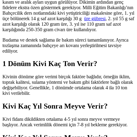
kasım ve aralık ayları uygun görülüyor. Dikimin ardından genç
fidelere ekstra özen göstermek gerekiyor. Milli Eğitim Bakanlığı’nın
Bahçecilik ders notlarındaki kivi yetiştiriciliği makalesine göre, 1. yıl
üçe bölünerek 14 g saf azot karşılığı 30 g
üre gübresi
, 2. yıl 55 g saf
azot karşılığı olarak 120 gram üre, 3. yıl ise 110 gram saf azot
karşılığında 250-350 gram civarı üre kullanılıyor.
Budama ve destek sağlama ile bakım süreci tamamlanıyor. Ayrıca
tozlaşma zamanında bahçeye arı kovanı yerleştirilmesi tavsiye
ediliyor.
1 Dönüm Kivi Kaç Ton Verir?
Kivinin dönüme göre verimi birçok faktöre bağlıdır, örneğin iklim,
toprak kalitesi, sulama yöntemi ve bakım gibi faktörlere bağlı olarak
değişebiliyor. Genellikle, 1 dönümde ortalama olarak 4 ila 10 ton
kivi verilebilir.
Kivi Kaç Yıl Sonra Meyve Verir?
Kivi fidanı dikildikten ortalama 4-5 yıl sonra meyve vermeye
başlıyor. Ancak verimlilik dönemi için 7-8 yıl bekleme gerekiyor.