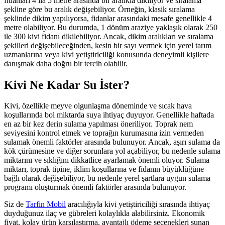
fidanları 4 ila 5 metre arasında bir aralıkla dikiliyor ve sıralama
şekline göre bu aralık değişebiliyor. Örneğin, klasik sıralama
şeklinde dikim yapılıyorsa, fidanlar arasındaki mesafe genellikle 4
metre olabiliyor. Bu durumda, 1 dönüm araziye yaklaşık olarak 250
ile 300 kivi fidanı dikilebiliyor. Ancak, dikim aralıkları ve sıralama
şekilleri değişebileceğinden, kesin bir sayı vermek için yerel tarım
uzmanlarına veya kivi yetiştiriciliği konusunda deneyimli kişilere
danışmak daha doğru bir tercih olabilir.
Kivi Ne Kadar Su İster?
Kivi, özellikle meyve olgunlaşma döneminde ve sıcak hava
koşullarında bol miktarda suya ihtiyaç duyuyor. Genellikle haftada
en az bir kez derin sulama yapılması öneriliyor. Toprak nem
seviyesini kontrol etmek ve toprağın kurumasına izin vermeden
sulamak önemli faktörler arasında bulunuyor. Ancak, aşırı sulama da
kök çürümesine ve diğer sorunlara yol açabiliyor, bu nedenle sulama
miktarını ve sıklığını dikkatlice ayarlamak önemli oluyor. Sulama
miktarı, toprak tipine, iklim koşullarına ve fidanın büyüklüğüne
bağlı olarak değişebiliyor, bu nedenle yerel şartlara uygun sulama
programı oluşturmak önemli faktörler arasında bulunuyor.
Siz de
Tarfin Mobil
aracılığıyla kivi yetiştiriciliği sırasında ihtiyaç
duyduğunuz ilaç ve gübreleri kolaylıkla alabilirsiniz. Ekonomik
fiyat, kolay ürün karşılaştırma, avantajlı ödeme seçenekleri sunan