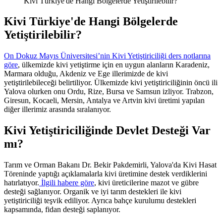
Kivi Türkiye'de Hangi Bölgelerde Yetiştirilebilir?
Kivi Türkiye'de Hangi Bölgelerde
Yetiştirilebilir?
On Dokuz Mayıs Üniversitesi’nin Kivi Yetiştiriciliği ders notlarına
göre
, ülkemizde kivi yetiştirme için en uygun alanların Karadeniz,
Marmara olduğu, Akdeniz ve Ege illerimizde de kivi
yetiştirilebileceği belirtiliyor. Ülkemizde kivi yetiştiriciliğinin öncü ili
Yalova olurken onu Ordu, Rize, Bursa ve Samsun izliyor. Trabzon,
Giresun, Kocaeli, Mersin, Antalya ve Artvin kivi üretimi yapılan
diğer illerimiz arasında sıralanıyor.
Kivi Yetiştiriciliğinde Devlet Desteği Var
mı?
Tarım ve Orman Bakanı Dr. Bekir Pakdemirli, Yalova'da Kivi Hasat
Töreninde yaptığı açıklamalarla kivi üretimine destek verdiklerini
hatırlatıyor.
İlgili habere göre
, kivi üreticilerine mazot ve gübre
desteği sağlanıyor. Organik ve iyi tarım destekleri ile kivi
yetiştiriciliği teşvik ediliyor. Ayrıca bahçe kurulumu destekleri
kapsamında, fidan desteği saplanıyor.