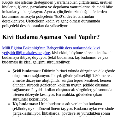
Küçük aile işletme desteğinden yararlanabilen çiftçilerimiz, üretilen
kivilerin, işleme, pazarlama ve depolama yatırımlarına da ciddi hibe
imkanlarıyla karşılaşıyor. Ayrıca, çiftçilerimizin doğal afetlerden
korunması amacıyla poliçelerin %50’si devlet tarafından
destekleniyor. Üreticilerin kadın ve genç olması durumunda
poliçedeki destek oranları da yükseliyor.
Kivi Budama Aşaması Nasıl Yapılır?
Milli Eğitim Bakanlığı’nın Bahçecilik ders notlarındaki kivi
yetiştiriciliği makalesine göre,
kivi ekini, büyüme sürecinde düzenli
budamaya ihtiyaç duyuyor. Şekil budaması, kış budaması ve yaz
budaması ile ideal gelişimi sürdürebiliyor.
Şekil budaması:
Dikimin birinci yılında düzgün ve dik gövde
oluşturması sağlanıyor. İlk yıl, gövde yüksekliği 1.80 metre -
2 metre düzeyine ulaştığında, sürgün tepesi kesilerek hemen
altından sürecek gözlerden kolların uygun şekilde oluşması
sağlanıyor. 2. yılda kolları oluşturacak sürgünler, yıl sonunda
istenen düzeyde kesiliyor. Bu aralıkta, gövdeden çıkan
sürgünler koparılıyor.
Kış budaması:
Ürün budaması adı verilen bu budama
şeklinde, uyku dönemi önem taşıyor. Budama uyku evresinde
gerçekleştiriliyor. İlkbaharda, gövdeye su yürüdükten sonra