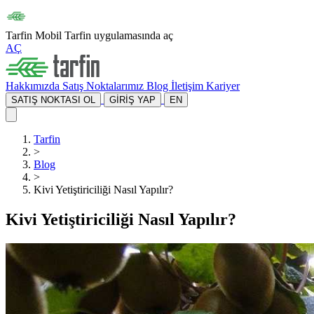
Tarfin Mobil
Tarfin uygulamasında aç
AÇ
Hakkımızda
Satış Noktalarımız
Blog
İletişim
Kariyer
SATIŞ NOKTASI OL
GİRİŞ YAP
EN
Tarfin
>
Blog
>
Kivi Yetiştiriciliği Nasıl Yapılır?
Kivi Yetiştiriciliği Nasıl Yapılır?