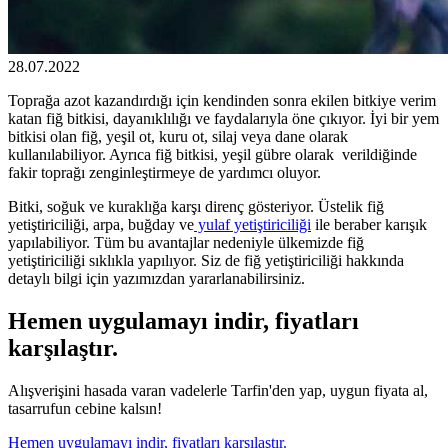
28.07.2022
Toprağa azot kazandırdığı için kendinden sonra ekilen bitkiye verim
katan fiğ bitkisi, dayanıklılığı ve faydalarıyla öne çıkıyor. İyi bir yem
bitkisi olan fiğ, yeşil ot, kuru ot, silaj veya dane olarak
kullanılabiliyor. Ayrıca fiğ bitkisi, yeşil gübre olarak verildiğinde
fakir toprağı zenginleştirmeye de yardımcı oluyor.
Bitki, soğuk ve kuraklığa karşı direnç gösteriyor. Üstelik fiğ
yetiştiriciliği, arpa, buğday ve
yulaf yetiştiriciliği
ile beraber karışık
yapılabiliyor. Tüm bu avantajlar nedeniyle ülkemizde fiğ
yetiştiriciliği sıklıkla yapılıyor. Siz de fiğ yetiştiriciliği hakkında
detaylı bilgi için yazımızdan yararlanabilirsiniz.
Hemen uygulamayı indir, fiyatları
karşılaştır.
Alışverişini hasada varan vadelerle Tarfin'den yap, uygun fiyata al,
tasarrufun cebine kalsın!
Hemen uygulamayı indir, fiyatları karşılaştır.