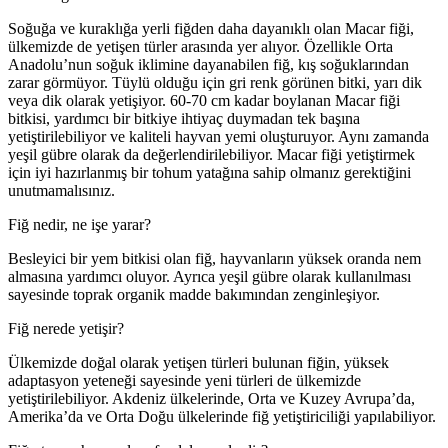
Soğuğa ve kuraklığa yerli fiğden daha dayanıklı olan Macar fiği,
ülkemizde de yetişen türler arasında yer alıyor. Özellikle Orta
Anadolu’nun soğuk iklimine dayanabilen fiğ, kış soğuklarından
zarar görmüyor. Tüylü olduğu için gri renk görünen bitki, yarı dik
veya dik olarak yetişiyor. 60-70 cm kadar boylanan Macar fiği
bitkisi, yardımcı bir bitkiye ihtiyaç duymadan tek başına
yetiştirilebiliyor ve kaliteli hayvan yemi oluşturuyor. Aynı zamanda
yeşil gübre olarak da değerlendirilebiliyor. Macar fiği yetiştirmek
için iyi hazırlanmış bir tohum yatağına sahip olmanız gerektiğini
unutmamalısınız.
Fiğ nedir, ne işe yarar?
Besleyici bir yem bitkisi olan fiğ, hayvanların yüksek oranda nem
almasına yardımcı oluyor. Ayrıca yeşil gübre olarak kullanılması
sayesinde toprak organik madde bakımından zenginleşiyor.
Fiğ nerede yetişir?
Ülkemizde doğal olarak yetişen türleri bulunan fiğin, yüksek
adaptasyon yeteneği sayesinde yeni türleri de ülkemizde
yetiştirilebiliyor. Akdeniz ülkelerinde, Orta ve Kuzey Avrupa’da,
Amerika’da ve Orta Doğu ülkelerinde fiğ yetiştiriciliği yapılabiliyor.