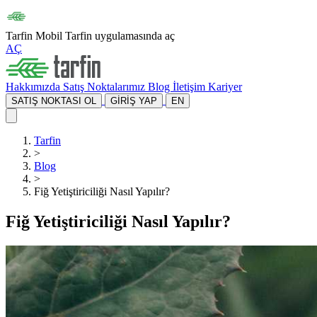
Tarfin Mobil
Tarfin uygulamasında aç
AÇ
Hakkımızda
Satış Noktalarımız
Blog
İletişim
Kariyer
SATIŞ NOKTASI OL
GİRİŞ YAP
EN
Tarfin
>
Blog
>
Fiğ Yetiştiriciliği Nasıl Yapılır?
Fiğ Yetiştiriciliği Nasıl Yapılır?