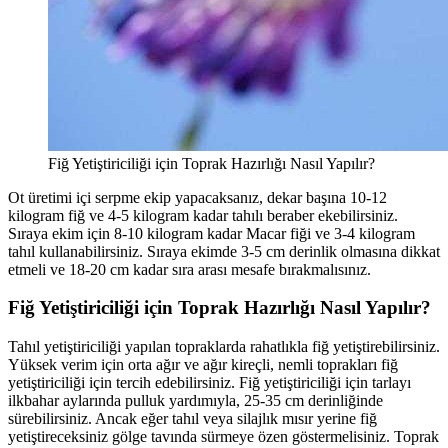
Fiğ Yetiştiriciliği için Toprak Hazırlığı Nasıl Yapılır?
Ot üretimi içi serpme ekip yapacaksanız, dekar başına 10-12
kilogram fiğ ve 4-5 kilogram kadar tahılı beraber ekebilirsiniz.
Sıraya ekim için 8-10 kilogram kadar Macar fiği ve 3-4 kilogram
tahıl kullanabilirsiniz. Sıraya ekimde 3-5 cm derinlik olmasına dikkat
etmeli ve 18-20 cm kadar sıra arası mesafe bırakmalısınız.
Fiğ Yetiştiriciliği için Toprak Hazırlığı Nasıl Yapılır?
Tahıl yetiştiriciliği yapılan topraklarda rahatlıkla fiğ yetiştirebilirsiniz.
Yüksek verim için orta ağır ve ağır kireçli, nemli toprakları fiğ
yetiştiriciliği için tercih edebilirsiniz. Fiğ yetiştiriciliği için tarlayı
ilkbahar aylarında pulluk yardımıyla, 25-35 cm derinliğinde
sürebilirsiniz. Ancak eğer tahıl veya silajlık mısır yerine fiğ
yetiştireceksiniz gölge tavında sürmeye özen göstermelisiniz. Toprak