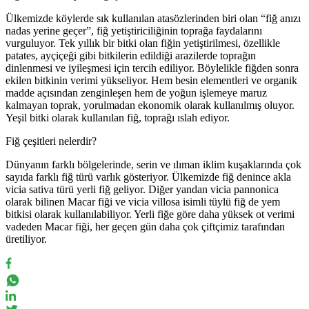
Ülkemizde köylerde sık kullanılan atasözlerinden biri olan “fiğ anızı
nadas yerine geçer”, fiğ yetiştiriciliğinin toprağa faydalarını
vurguluyor. Tek yıllık bir bitki olan fiğin yetiştirilmesi, özellikle
patates, ayçiçeği gibi bitkilerin edildiği arazilerde toprağın
dinlenmesi ve iyileşmesi için tercih ediliyor. Böylelikle fiğden sonra
ekilen bitkinin verimi yükseliyor. Hem besin elementleri ve organik
madde açısından zenginleşen hem de yoğun işlemeye maruz
kalmayan toprak, yorulmadan ekonomik olarak kullanılmış oluyor.
Yeşil bitki olarak kullanılan fiğ, toprağı ıslah ediyor.
Fiğ çeşitleri nelerdir?
Dünyanın farklı bölgelerinde, serin ve ılıman iklim kuşaklarında çok
sayıda farklı fiğ türü varlık gösteriyor. Ülkemizde fiğ denince akla
vicia sativa türü yerli fiğ geliyor. Diğer yandan vicia pannonica
olarak bilinen Macar fiği ve vicia villosa isimli tüylü fiğ de yem
bitkisi olarak kullanılabiliyor. Yerli fiğe göre daha yüksek ot verimi
vadeden Macar fiği, her geçen gün daha çok çiftçimiz tarafından
üretiliyor.