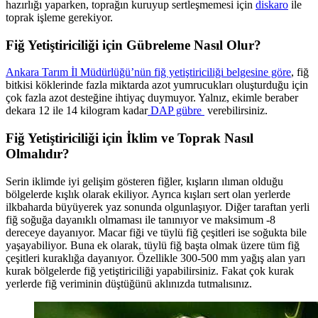
hazırlığı yaparken, toprağın kuruyup sertleşmemesi için
diskaro
ile
toprak işleme gerekiyor.
Fiğ Yetiştiriciliği için Gübreleme Nasıl Olur?
Ankara Tarım İl Müdürlüğü’nün fiğ yetiştiriciliği belgesine göre
, fiğ
bitkisi köklerinde fazla miktarda azot yumrucukları oluşturduğu için
çok fazla azot desteğine ihtiyaç duymuyor. Yalnız, ekimle beraber
dekara 12 ile 14 kilogram kadar
DAP gübre
verebilirsiniz.
Fiğ Yetiştiriciliği için İklim ve Toprak Nasıl
Olmalıdır?
Serin iklimde iyi gelişim gösteren fiğler, kışların ılıman olduğu
bölgelerde kışlık olarak ekiliyor. Ayrıca kışları sert olan yerlerde
ilkbaharda büyüyerek yaz sonunda olgunlaşıyor. Diğer taraftan yerli
fiğ soğuğa dayanıklı olmaması ile tanınıyor ve maksimum -8
dereceye dayanıyor. Macar fiği ve tüylü fiğ çeşitleri ise soğukta bile
yaşayabiliyor. Buna ek olarak, tüylü fiğ başta olmak üzere tüm fiğ
çeşitleri kuraklığa dayanıyor. Özellikle 300-500 mm yağış alan yarı
kurak bölgelerde fiğ yetiştiriciliği yapabilirsiniz. Fakat çok kurak
yerlerde fiğ veriminin düştüğünü aklınızda tutmalısınız.