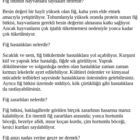
Fiğ otunun hayvanlara faydaları nelerdir?
Besin değeri bir hayli yüksek olan fiğ, kaba yem elde etmek
amacıyla yetiştiriliyor. Tohumlarıyla yüksek oranda protein sunan fiğ
bitkisi, hayvanların gerekli besin değerini almasına katkı sağlıyor.
Ancak hayvanların çok iştahlı tüketmemesi nedeniyle yonca kadar
çok tüketilmiyor.
Fiğ hastalıkları nelerdir?
Sıcaklık ve nem, fiğ bitkilerinde hastalıklara yol açabiliyor. Kurşuni
küf ve yaprak leke hastalığı, fiğde sık görülüyor. Yaprak
dökülmesine ve solgunluğa neden olan hastalıklar zaman zaman
kırmızı lekelerle ayırt edilebiliyor. Kültürel önlemler ve kimyasal
mücadele tedbirleri sayesinde hastalıkların üstesinden gelebilirsiniz.
Ayrıca fiğ bitkisi üzerinde mildiyö, kök çürüklüğü gibi hastalıklara
da rastlayabilirsiniz.
Fiğ zararlıları nelerdir?
Fiğ bitkisi, baklagillerde görülen birçok zararlının hasarına maruz
kalabiliyor. En önemli fiğ zararlıları arasında; yonca hortumlu
böceği, bezelye afidi, mısır koçan kurdu, çim hortumlu böceği,
kesici kurtları sayılabiliyor.
Fiğ anızı nadas yerine geçer ne demek?