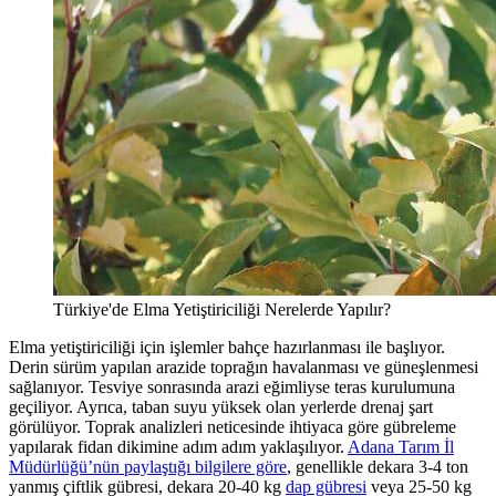
Türkiye'de Elma Yetiştiriciliği Nerelerde Yapılır?
Elma yetiştiriciliği için işlemler bahçe hazırlanması ile başlıyor.
Derin sürüm yapılan arazide toprağın havalanması ve güneşlenmesi
sağlanıyor. Tesviye sonrasında arazi eğimliyse teras kurulumuna
geçiliyor. Ayrıca, taban suyu yüksek olan yerlerde drenaj şart
görülüyor. Toprak analizleri neticesinde ihtiyaca göre gübreleme
yapılarak fidan dikimine adım adım yaklaşılıyor.
Adana Tarım İl
Müdürlüğü’nün paylaştığı bilgilere göre
, genellikle dekara 3-4 ton
yanmış çiftlik gübresi, dekara 20-40 kg
dap gübresi
veya 25-50 kg