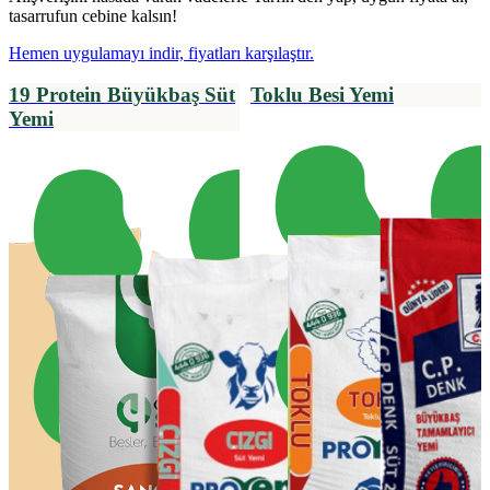
tasarrufun cebine kalsın!
Hemen uygulamayı indir, fiyatları karşılaştır.
19 Protein Büyükbaş Süt
Toklu Besi Yemi
Yemi