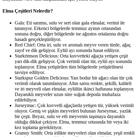
Elma Çeşitleri Nelerdir?
Gala: Eti sarımsı, sulu ve sert olan gala elmalar, verimi ile
tanınıyor. Erkenci bölgelerde temmuz ayının ortasından
sonuna doğru, diğer bölgelerde ise ağustos ortalarına doğru
hasadı gerçekleştiriliyor.
Red Chief: Orta iri, sulu ve aromalı meyve veren türde, ağaç
zayıf ve dik gelişiyor. Eylül ayı sonunda hasat ediliyor.
Starkrimson Delicious: Orta kuvvetteki ağaçta yetişen çeşit
yarı dik-dik gelişiyor. Çok verimli olan tür, eylül ayı sonunda
toplanıyor. Elma yetiştirilen tüm bölgelerde yetiştirilmesi
tavsiye ediliyor.
Starkspur Golden Delicious: Yarı bodur bir ağacı olan tür çok
verimli olarak tanımlanıyor. Altın sarısı renkte, şekilli, kaliteli
ve iri meyveli olan elmalar, eylülün ikinci haftasına toplanıyor.
Dayanıklı meyveler uzun süre soğuk depoda muhafaza
edilebiliyor.
Jurseymac: Çok kuvvetli ağaçlarda yetişen tür, yüksek verimli
oluyor. Geniş ve şişkin meyveleri bulunan Jurseymac, yazlık
bir çeşit. Beyaz, sulu ve etli meyvenin taşımaya dayanıklı
olduğu dikkat çekiyor. Elma, temmuz ortasında bir veya iki
kez toplama gerektiriyor.
Granny Smith: Orta irilikte meyveleri olan elmalar, yeşil renkli