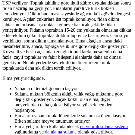
TSP veriliyor. Toprak tahliline göre ilgili gübre uygulandıktan sonra
fidan hazırlığına geçiliyor. Fidanların yaralı ve kırık kökleri
temizleniyor. Dikim budaması sayesinde ağacın kök-gövde dengesi
kuruluyor. Açılan çukurlara üst toprak konuluyor, fidan dikim
tahtasının ortasına aşı noktası güneye bakacak şekilde fidan
yerleştiriliyor. Fidanın topraktan 15-20 cm yukarıda olmasına dikkat
edilerek tüm çukur toprakla doldurulup iyice bastırılıyor. Can suyu
verildikten sonra dikim tamamlanıyor. Elma ağaçları arasındaki
mesafeler türe, anaca, toprağa ve iklime göre değişiklik gösteriyor.
Kuvvetli ve besin açısından zengin topraklarda mesafenin daha
fazla, zayıf topraklar ve fakir bileşenli alanlarda daha az olması
gerekiyor. Nemli yerlerde seyrek dikim önerilirken kurak
topraklarda daha sık dikim tercih ediliyor.
Elma yetiştiriciliğinde,
Yabancı ot temizliği önem taşıyor.
Sulama miktarı bölgenin aldığı yıllık yağış miktarına göre
değişiklik gösteriyor. Saçak köklü olan elma, diğer
meyvelerden daha çok su istiyor ve yüksek nemden
hoşlanıyor.
Elmaların yazın kurak dönemlerde sulanması önem taşıyor.
Erken sulama meyve tutumunu artırıyor.
Elma yetiştirirken kullanılabilecek
en verimli sulama sistemi
yağmurlama ve
damlama sulama
olarak gösteriliyor.