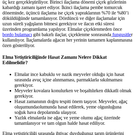
üç kez gerçekleştiriliyor. Birinci ilaçlama dönemi çiçek gözlerinin
kabardığı zamanı işaret ediyor. İkinci ilaçlama pembe tomurcuk
döneminde, üçüncü ilaçlama ise çiçek yapraklarının %70 ile %80’i
döküldüğünde tamamlanıyor. Dördüncü ve diğer ilaçlamalar için
uzun süreli yağışların bitmesi gerekiyor ve ilacın etki süresi
üzerinden programlama yapılıyor. Elmalar çiçeklenmeden önce
bordo bulamacı
gibi bakırlı ilaçlar, çiçeklenme sonrasında
fungusitle
r
kullanılıyor. İlaçlamalarda ağacın her yerinin tamamen kaplanmasına
özen gösteriliyor.
Elma Yetiştiriciliğinde Hasat Zamanı Nelere Dikkat
Edilmelidir?
Elmalar ince kabuklu ve nazik meyveler olduğu için hasat
sırasında avuç içine alınmaması, parmaklarla sıkılmaması
gerekiyor.
Meyveler kovalara konulurken ve boşaltılırken dikkatli olmak
gerekiyor.
Hasat zamanının doğru tespiti önem taşıyor. Meyveler, ağaç
oluşumundaolumunda hasat edilerek, yeme olgunluğuna
soğuk hava depolarında ulaşıyor.
Yazlık elmalarda ise ağaç ve yeme olumu ağaç üzerinde
tamamlanıyor ve tam olgun halde hasat ediliyor.
Elma yetiştiriciliği sırasında ihtiyaç duyduğunuz tarım ürünlerini