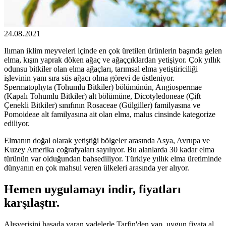
24.08.2021
Ilıman iklim meyveleri içinde en çok üretilen ürünlerin başında gelen
elma, kışın yaprak döken ağaç ve ağaççıklardan yetişiyor. Çok yıllık
odunsu bitkiler olan elma ağaçları, tarımsal elma yetiştiriciliği
işlevinin yanı sıra süs ağacı olma görevi de üstleniyor.
Spermatophyta (Tohumlu Bitkiler) bölümünün, Angiospermae
(Kapalı Tohumlu Bitkiler) alt bölümüne, Dicotyledoneae (Çift
Çenekli Bitkiler) sınıfının Rosaceae (Gülgiller) familyasına ve
Pomoideae alt familyasına ait olan elma, malus cinsinde kategorize
ediliyor.
Elmanın doğal olarak yetiştiği bölgeler arasında Asya, Avrupa ve
Kuzey Amerika coğrafyaları sayılıyor. Bu alanlarda 30 kadar elma
türünün var olduğundan bahsediliyor. Türkiye yıllık elma üretiminde
dünyanın en çok mahsul veren ülkeleri arasında yer alıyor.
Hemen uygulamayı indir, fiyatları
karşılaştır.
Alışverişini hasada varan vadelerle Tarfin'den yap, uygun fiyata al,