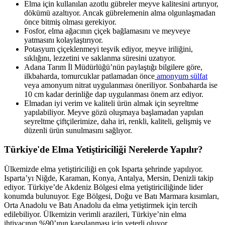
Elma için kullanılan azotlu gübreler meyve kalitesini artırıyor,
dökümü azaltıyor. Ancak gübrelemenin alma olgunlaşmadan
önce bitmiş olması gerekiyor.
Fosfor, elma ağacının çiçek bağlamasını ve meyveye
yatmasını kolaylaştırıyor.
Potasyum çiçeklenmeyi teşvik ediyor, meyve iriliğini,
sıklığını, lezzetini ve saklanma süresini uzatıyor.
Adana Tarım İl Müdürlüğü’nün paylaştığı bilgilere göre,
ilkbaharda, tomurcuklar patlamadan önce
amonyum sülfat
veya amonyum nitrat uygulanması öneriliyor. Sonbaharda ise
10 cm kadar derinliğe dap uygulanması önem arz ediyor.
Elmadan iyi verim ve kaliteli ürün almak için seyreltme
yapılabiliyor. Meyve gözü oluşmaya başlamadan yapılan
seyreltme çiftçilerimize, daha iri, renkli, kaliteli, gelişmiş ve
düzenli ürün sunulmasını sağlıyor.
Türkiye'de Elma Yetiştiriciliği Nerelerde Yapılır?
Ülkemizde elma yetiştiriciliği en çok Isparta şehrinde yapılıyor.
Isparta’yı Niğde, Karaman, Konya, Antalya, Mersin, Denizli takip
ediyor. Türkiye’de Akdeniz Bölgesi elma yetiştiriciliğinde lider
konumda bulunuyor. Ege Bölgesi, Doğu ve Batı Marmara kısımları,
Orta Anadolu ve Batı Anadolu da elma yetiştirmek için tercih
edilebiliyor. Ülkemizin verimli arazileri, Türkiye’nin elma
ihtiyacının %90’ının karşılanması için yeterli oluyor.