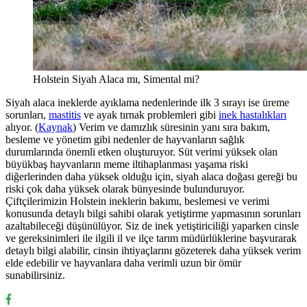
Holstein Siyah Alaca mı, Simental mi?
Siyah alaca ineklerde ayıklama nedenlerinde ilk 3 sırayı ise üreme
sorunları,
mastitis
ve ayak tırnak problemleri gibi
inek hastalıkları
alıyor. (
Kaynak
) Verim ve damızlık süresinin yanı sıra bakım,
besleme ve yönetim gibi nedenler de hayvanların sağlık
durumlarında önemli etken oluşturuyor. Süt verimi yüksek olan
büyükbaş hayvanların meme iltihaplanması yaşama riski
diğerlerinden daha yüksek olduğu için, siyah alaca doğası gereği bu
riski çok daha yüksek olarak bünyesinde bulunduruyor.
Çiftçilerimizin Holstein ineklerin bakımı, beslemesi ve verimi
konusunda detaylı bilgi sahibi olarak yetiştirme yapmasının sorunları
azaltabileceği düşünülüyor. Siz de inek yetiştiriciliği yaparken cinsle
ve gereksinimleri ile ilgili il ve ilçe tarım müdürlüklerine başvurarak
detaylı bilgi alabilir, cinsin ihtiyaçlarını gözeterek daha yüksek verim
elde edebilir ve hayvanlara daha verimli uzun bir ömür
sunabilirsiniz.