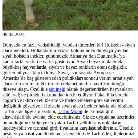
09.04.2024
Dünyada en fazla yetiştiriciliği yapılan türlerden biri Holstein - siyah
alaca inekleri. Hollanda’nın Frizya bölümünden dünyaya yayılan
siyah holstein inekler, günümüzde Almanya’dan Danimarka’ya
kadar farklı yerlerde varlık gösteriyor. Siyah beyaz renklerdeki
büyükbaş hayvanlarda, siyah ve beyaz renklerin oranı değişiklik
gösterebiliyor. İkinci Dünya Savaşı sonrasında Avrupa ve
Amerika’da baş gösteren ıslah politikaları sonucu verimi artan siyah
alacaların verimi, diğer türlerin rekabetinin bir hayli zor olduğu
düzeye ulaştı. Özellikle
süt ineği
olarak değerlendirilen hayvanların
sütü, yağ ve protein bakımından tercih ediliyor. Fakat ülkelerdeki
coğrafi ve iklim özelliklerine ve melezlemelere göre süt verimi
değişiklik gösteriyor. Holstein siyah alaca inekler hakkında bilgilere
Tarfin aracılığıyla ulaşabilir,
Tarfin Mobil
ile tarımsal girdi
alışverişlerinde avantaj elde edebilirsiniz. Siz de uygulama üzerinden
bulunduğunuz bölgeye en yakın Tarfin yetkili satış noktalarını
inceleyebilir ve tarımsal girdi fiyatlarını karşılaştırabilirsiniz. Üstelik
peşin veya hasat vadeli ödeme seçenekleri de Tarfin’de çiftçilerimizi