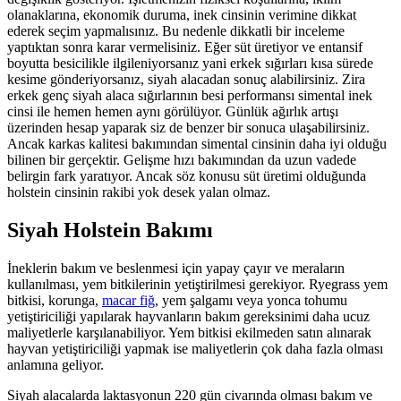
olanaklarına, ekonomik duruma, inek cinsinin verimine dikkat
ederek seçim yapmalısınız. Bu nedenle dikkatli bir inceleme
yaptıktan sonra karar vermelisiniz. Eğer süt üretiyor ve entansif
boyutta besicilikle ilgileniyorsanız yani erkek sığırları kısa sürede
kesime gönderiyorsanız, siyah alacadan sonuç alabilirsiniz. Zira
erkek genç siyah alaca sığırlarının besi performansı simental inek
cinsi ile hemen hemen aynı görülüyor. Günlük ağırlık artışı
üzerinden hesap yaparak siz de benzer bir sonuca ulaşabilirsiniz.
Ancak karkas kalitesi bakımından simental cinsinin daha iyi olduğu
bilinen bir gerçektir. Gelişme hızı bakımından da uzun vadede
belirgin fark yaratıyor. Ancak söz konusu süt üretimi olduğunda
holstein cinsinin rakibi yok desek yalan olmaz.
Siyah Holstein Bakımı
İneklerin bakım ve beslenmesi için yapay çayır ve meraların
kullanılması, yem bitkilerinin yetiştirilmesi gerekiyor. Ryegrass yem
bitkisi, korunga,
macar fiğ
, yem şalgamı veya yonca tohumu
yetiştiriciliği yapılarak hayvanların bakım gereksinimi daha ucuz
maliyetlerle karşılanabiliyor. Yem bitkisi ekilmeden satın alınarak
hayvan yetiştiriciliği yapmak ise maliyetlerin çok daha fazla olması
anlamına geliyor.
Siyah alacalarda laktasyonun 220 gün civarında olması bakım ve