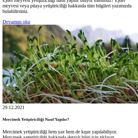
Ejder meyvesi yetiştiriciliği nasıl yapılır biliyor musunuz? Ejder
meyvesi veya pitaya yetiştiriciliği hakkında tüm bilgileri yazımızda
bulabilirsiniz.
Devamını oku
29.12.2021
Mercimek Yetiştiriciliği Nasıl Yapılır?
Mercimek yetiştiriciliği hem yaz hem de kışın yapılabiliyor.
Mercimek yetiştiriciliği hakkında detaylı bilgi için tıklayın.