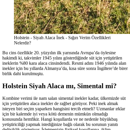
Holstein - Siyah Alaca İnek - Sığırı Verim Özellikleri
Nelerdir?
Bu cins özellikle 20. yüzyılın ilk yarısında Avrupa’da öylesine
hakimdi ki, takvimler 1945 yılını gösterdiğinde süt için yetiştirilen
ineklerin %80 kara alaca cinsindendi. Resmi adını 1946 yılında alan
inekler için bu yıllarda Almanya’da, kısa süre sonra İngiltere’de birer
birlik dahi kurulmuştu.
Holstein Siyah Alaca mı, Simental mi?
Kombine verimi ile nam salan simental inekler kadar, ülkemizde süt
için yetiştirilen alaca inekler de rağbet görüyor. Peki inek almak
isteyen biri seçim yaparken hangisini tercih etmeli? Uzmanlar ırklar
için bir kalemde iyi veya kötü demenin mümkün olmadığı
konusunda hemfikir. Hangi koşullarda ve ne nedenle büyükbaş
yetiştiriciliği yapmak istediğinize bağlı olarak bu sorunun yanıtı
değişiklik gösteriyor. İşletmenizin fiziksel koşullarına, iklim