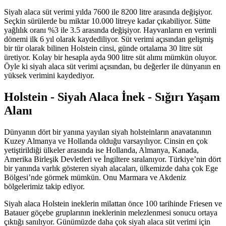
Siyah alaca süt verimi yılda 7600 ile 8200 litre arasında değişiyor.
Seçkin sürülerde bu miktar 10.000 litreye kadar çıkabiliyor. Sütte
yağlılık oranı %3 ile 3.5 arasında değişiyor. Hayvanların en verimli
dönemi ilk 6 yıl olarak kaydediliyor. Süt verimi açısından gelişmiş
bir tür olarak bilinen Holstein cinsi, günde ortalama 30 litre süt
üretiyor. Kolay bir hesapla ayda 900 litre süt alımı mümkün oluyor.
Öyle ki siyah alaca süt verimi açısından, bu değerler ile dünyanın en
yüksek verimini kaydediyor.
Holstein - Siyah Alaca İnek - Sığırı Yaşam
Alanı
Dünyanın dört bir yanına yayılan siyah holsteinların anavatanının
Kuzey Almanya ve Hollanda olduğu varsayılıyor. Cinsin en çok
yetiştirildiği ülkeler arasında ise Hollanda, Almanya, Kanada,
Amerika Birleşik Devletleri ve İngiltere sıralanıyor. Türkiye’nin dört
bir yanında varlık gösteren siyah alacaları, ülkemizde daha çok Ege
Bölgesi’nde görmek mümkün. Onu Marmara ve Akdeniz
bölgelerimiz takip ediyor.
Siyah alaca Holstein ineklerin milattan önce 100 tarihinde Friesen ve
Batauer göçebe gruplarının ineklerinin melezlenmesi sonucu ortaya
çıktığı sanılıyor. Günümüzde daha çok siyah alaca süt verimi için