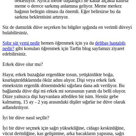
bekleniyor. Ayrıca meme başlangıcı ne kadar alçakta kalırsa
meme o derece sarkmış anlamına geliyor. Meme merkez
bağının belirgin olması da önemli. Eğer belirsizse bu da
sarkma beklentisini artırıyor.
Siz de damızlık düve seçerken bu bilgiler ışığında en verimli düveyi
bulabilirsiniz.
Sığır süt yemi nedir
hemen öğrenmek için ya da
delibaş hastalığı
nedir?
gibi konuları öğrenmek için Tarfin blog sayfamızı ziyaret
edebilirsiniz.
Erkek düve olur mu?
Hayır, erkek buzağılar ergenlikte tosun, yetişkinlikte boğa,
kısırlaştırıldıklarında öküz adını alıyor. Dişi veya erkek fark
etmeksizin ergenlik dönemindeki sığırlara dana adı veriliyor. Bu
bağlamda düve dişi mi erkek mi sorusunun yanıtı da belli oluyor.
Düze yalnızca dişi hayvanlara atfedilen bir isim. Henüz gebe
kalmamış, 15 ay - 2 yaş arasındaki dişiler sığırlar ise düve olarak
adlandırılıyor.
İyi bir düve nasıl seçilir?
İyi bir düve seçmek için sağrı yüksekliğine, cidago keskinliğine,
vücut derinliğine, kas gelişimine, arka bacakların yapısına, sağrı