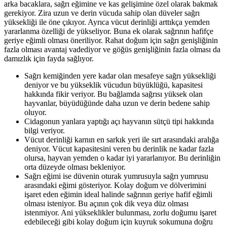
arka bacaklara, sağrı eğimine ve kas gelişimine özel olarak bakmak
gerekiyor. Zira uzun ve derin vücuda sahip olan düveler sağrı
yüksekliği ile öne çıkıyor. Ayrıca vücut derinliği arttıkça yemden
yararlanma özelliği de yükseliyor. Buna ek olarak sağrının hafifçe
geriye eğimli olması öneriliyor. Rahat doğum için sağrı genişliğinin
fazla olması avantaj vadediyor ve göğüs genişliğinin fazla olması da
damızlık için fayda sağlıyor.
Sağrı kemiğinden yere kadar olan mesafeye sağrı yüksekliği
deniyor ve bu yükseklik vücudun büyüklüğü, kapasitesi
hakkında fikir veriyor. Bu bağlamda sağrısı yüksek olan
hayvanlar, büyüdüğünde daha uzun ve derin bedene sahip
oluyor.
Cidagonun yanlara yaptığı açı hayvanın sütçü tipi hakkında
bilgi veriyor.
Vücut derinliği karnın en sarkık yeri ile sırt arasındaki aralığa
deniyor. Vücut kapasitesini veren bu derinlik ne kadar fazla
olursa, hayvan yemden o kadar iyi yararlanıyor. Bu derinliğin
orta düzeyde olması bekleniyor.
Sağrı eğimi ise düvenin oturak yumrusuyla sağrı yumrusu
arasındaki eğimi gösteriyor. Kolay doğum ve dölverimini
işaret eden eğimin ideal halinde sağrının geriye hafif eğimli
olması isteniyor. Bu açının çok dik veya düz olması
istenmiyor. Ani yükseklikler bulunması, zorlu doğumu işaret
edebileceği gibi kolay doğum için kuyruk sokumuna doğru