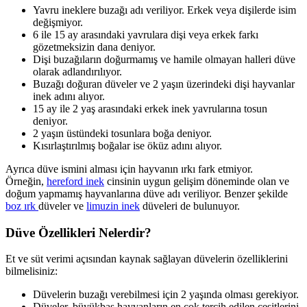
Yavru ineklere buzağı adı veriliyor. Erkek veya dişilerde isim
değişmiyor.
6 ile 15 ay arasındaki yavrulara dişi veya erkek farkı
gözetmeksizin dana deniyor.
Dişi buzağıların doğurmamış ve hamile olmayan halleri düve
olarak adlandırılıyor.
Buzağı doğuran düveler ve 2 yaşın üzerindeki dişi hayvanlar
inek adını alıyor.
15 ay ile 2 yaş arasındaki erkek inek yavrularına tosun
deniyor.
2 yaşın üstündeki tosunlara boğa deniyor.
Kısırlaştırılmış boğalar ise öküz adını alıyor.
Ayrıca düve ismini alması için hayvanın ırkı fark etmiyor.
Örneğin,
hereford inek
cinsinin uygun gelişim döneminde olan ve
doğum yapmamış hayvanlarına düve adı veriliyor. Benzer şekilde
boz ırk
düveler ve
limuzin inek
düveleri de bulunuyor.
Düve Özellikleri Nelerdir?
Et ve süt verimi açısından kaynak sağlayan düvelerin özelliklerini
bilmelisiniz:
Düvelerin buzağı verebilmesi için 2 yaşında olması gerekiyor.
Düveler, büyükbaş hayvanların en çok tercih edilen çeşitlerini