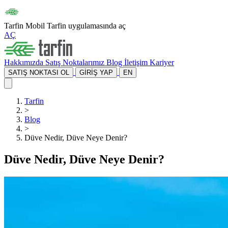
Tarfin Mobil
Tarfin uygulamasında aç
AÇ
Hakkımızda
Satış Noktalarımız
Blog
İletişim
Kariyer
SATIŞ NOKTASI OL
GİRİŞ YAP
EN
Tarfin
>
Blog
>
Düve Nedir, Düve Neye Denir?
Düve Nedir, Düve Neye Denir?