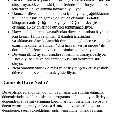
oluşturuyor. Özellikle süt işletmelerinde sürünün yenilenmesi
için düzenli düve alımına ihtiyaç duyuluyor.
Damızlık düvelerin tohumlanması için ergin yaş ağırlıklarının
%55’ine ulaşmaları gerekiyor. Bu da ortalama 350-400
kilogram canlı ağırlığa denk geliyor. Diğer bir deyişle
ortalama 15 ay civarında düveler tohumlanabiliyor.
Hayvancılığın üreme kaynağı olan düvelerin kurban bayramı
için kesimi Tarım ve Orman Bakanlığı tarafından
yasaklanıyor. Ancak damızlık özelliğini kaybeden ve alanında
uzman hekimler tarafından “Dişi hayvan kesim raporu” ile
durumu belgelenen düvelerin kesimine izin veriliyor.
Düvenin ilk 12 ay sonrasında süt verimi oluşmaya başlıyor.
Ancak iyi bakım ve beslenme yüksek süt veriminin sırrı
oluyor.
Nem oranının yüksek olması ve besleyici içerikleri sayesinde
düve eti en lezzetli et olarak gösteriliyor.
Damızlık Düve Nedir?
Düve olarak adlandırılan doğum yapmamış dişi sığırlar damızlık
dönemlerinde özel bir beslenme programına tabi tutuluyor. İlerleyen
dönemdeki et ve süt veriminin korunması için beslenme rasyosuna
önem vermek gerekiyor. Ayrıca damızlık düve seçerken vücut
derinliğine, sağrı yüksekliğine, sağrı genişliğine, tırnak yapısına,