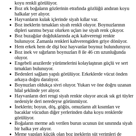
koyu renkli görülüyor.
Boz ırk boğaların gözlerinin etrafında gözlüğü andıran koyu
halkalar yer alıyor.
Hayvanların kulak içlerinde siyah kıllar var.
Boz ineklerin tırnakları siyah renkli oluyor. Boynuzlarının
dipleri sarımsı beyaz olurken uçları ise siyah renk çıkıyor.
Boz buzağılar doğduklarında açık kahverengi renkte
bulunuyor. Zamanla renkleri kahverengiden griye dönüyor.
Hem erkek hem de dişi boz hayvanlar boynuz bulunduruyor.
Boz inek ve sığırların boynuzları 8 ile 46 cm uzunluğunda
oluyor.
Engebeli arazilerde yürümelerini kolaylaştıran güçlü ve sert
tırnakları bulunuyor.
Bedenleri sağlam yapılı görülüyor. Erkeklerde vücut önden
arkaya doğru daralıyor.
Boynuzları oldukça sivri oluyor. Yukarı ve öne doğru uzanan
hilal şeklinde yer alıyor.
Hayvanların deri rengi siyah renkte oluyor ancak sık gri tüyler
nedeniyle deri neredeyse görünmüyor.
İneklerin; boyun, döş, göğüs, omuzların alt kısımları ve
bacaklar vücudun diğer yerlerinden daha koyu renklerde
görülüyor.
Boğaların merme adı verilen burun ucunun üst sınırında siyah
bir halka yer alıyor.
Meme yapıları küçük olan boz ineklerin süt verimleri de