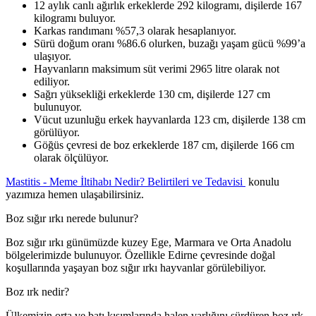
12 aylık canlı ağırlık erkeklerde 292 kilogramı, dişilerde 167
kilogramı buluyor.
Karkas randımanı %57,3 olarak hesaplanıyor.
Sürü doğum oranı %86.6 olurken, buzağı yaşam gücü %99’a
ulaşıyor.
Hayvanların maksimum süt verimi 2965 litre olarak not
ediliyor.
Sağrı yüksekliği erkeklerde 130 cm, dişilerde 127 cm
bulunuyor.
Vücut uzunluğu erkek hayvanlarda 123 cm, dişilerde 138 cm
görülüyor.
Göğüs çevresi de boz erkeklerde 187 cm, dişilerde 166 cm
olarak ölçülüyor.
Mastitis - Meme İltihabı Nedir? Belirtileri ve Tedavisi
konulu
yazımıza hemen ulaşabilirsiniz.
Boz sığır ırkı nerede bulunur?
Boz sığır ırkı günümüzde kuzey Ege, Marmara ve Orta Anadolu
bölgelerimizde bulunuyor. Özellikle Edirne çevresinde doğal
koşullarında yaşayan boz sığır ırkı hayvanlar görülebiliyor.
Boz ırk nedir?
Ülkemizin orta ve batı kısımlarında halen varlığını sürdüren boz ırk,