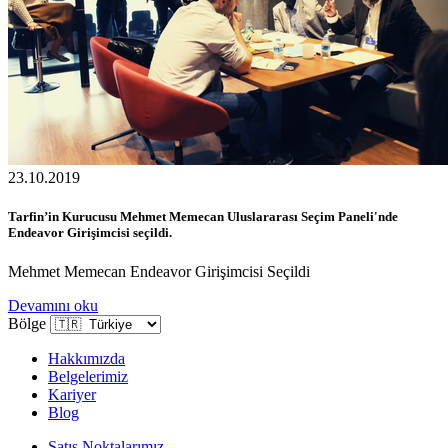
23.10.2019
Tarfin’in Kurucusu Mehmet Memecan Uluslararası Seçim Paneli'nde
Endeavor Girişimcisi seçildi.
Mehmet Memecan Endeavor Girişimcisi Seçildi
Devamını oku
Bölge
Hakkımızda
Belgelerimiz
Kariyer
Blog
Satış Noktalarımız