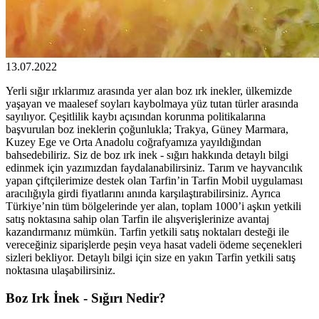
13.07.2022
Yerli sığır ırklarımız arasında yer alan boz ırk inekler, ülkemizde
yaşayan ve maalesef soyları kaybolmaya yüz tutan türler arasında
sayılıyor. Çeşitlilik kaybı açısından korunma politikalarına
başvurulan boz ineklerin çoğunlukla; Trakya, Güney Marmara,
Kuzey Ege ve Orta Anadolu coğrafyamıza yayıldığından
bahsedebiliriz. Siz de boz ırk inek - sığırı hakkında detaylı bilgi
edinmek için yazımızdan faydalanabilirsiniz. Tarım ve hayvancılık
yapan çiftçilerimize destek olan Tarfin’in Tarfin Mobil uygulaması
aracılığıyla girdi fiyatlarını anında karşılaştırabilirsiniz. Ayrıca
Türkiye’nin tüm bölgelerinde yer alan, toplam 1000’i aşkın yetkili
satış noktasına sahip olan Tarfin ile alışverişlerinize avantaj
kazandırmanız mümkün. Tarfin yetkili satış noktaları desteği ile
vereceğiniz siparişlerde peşin veya hasat vadeli ödeme seçenekleri
sizleri bekliyor. Detaylı bilgi için size en yakın Tarfin yetkili satış
noktasına ulaşabilirsiniz.
Boz Irk İnek - Sığırı Nedir?