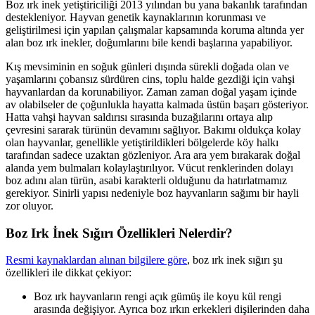
Boz ırk inek yetiştiriciliği 2013 yılından bu yana bakanlık tarafından
destekleniyor. Hayvan genetik kaynaklarının korunması ve
geliştirilmesi için yapılan çalışmalar kapsamında koruma altında yer
alan boz ırk inekler, doğumlarını bile kendi başlarına yapabiliyor.
Kış mevsiminin en soğuk günleri dışında sürekli doğada olan ve
yaşamlarını çobansız sürdüren cins, toplu halde gezdiği için vahşi
hayvanlardan da korunabiliyor. Zaman zaman doğal yaşam içinde
av olabilseler de çoğunlukla hayatta kalmada üstün başarı gösteriyor.
Hatta vahşi hayvan saldırısı sırasında buzağılarını ortaya alıp
çevresini sararak türünün devamını sağlıyor. Bakımı oldukça kolay
olan hayvanlar, genellikle yetiştirildikleri bölgelerde köy halkı
tarafından sadece uzaktan gözleniyor. Ara ara yem bırakarak doğal
alanda yem bulmaları kolaylaştırılıyor. Vücut renklerinden dolayı
boz adını alan türün, asabi karakterli olduğunu da hatırlatmamız
gerekiyor. Sinirli yapısı nedeniyle boz hayvanların sağımı bir hayli
zor oluyor.
Boz Irk İnek Sığırı Özellikleri Nelerdir?
Resmi kaynaklardan alınan bilgilere göre
, boz ırk inek sığırı şu
özellikleri ile dikkat çekiyor:
Boz ırk hayvanların rengi açık gümüş ile koyu kül rengi
arasında değişiyor. Ayrıca boz ırkın erkekleri dişilerinden daha