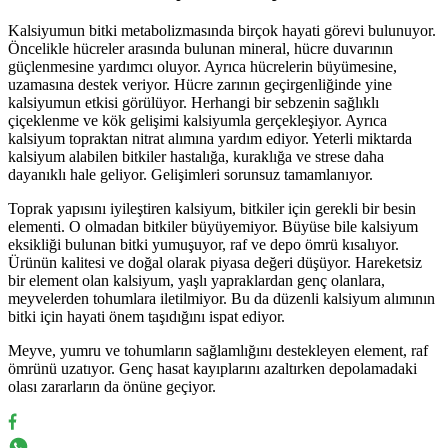
Kalsiyumun bitki metabolizmasında birçok hayati görevi bulunuyor.
Öncelikle hücreler arasında bulunan mineral, hücre duvarının
güçlenmesine yardımcı oluyor. Ayrıca hücrelerin büyümesine,
uzamasına destek veriyor. Hücre zarının geçirgenliğinde yine
kalsiyumun etkisi görülüyor. Herhangi bir sebzenin sağlıklı
çiçeklenme ve kök gelişimi kalsiyumla gerçekleşiyor. Ayrıca
kalsiyum topraktan nitrat alımına yardım ediyor. Yeterli miktarda
kalsiyum alabilen bitkiler hastalığa, kuraklığa ve strese daha
dayanıklı hale geliyor. Gelişimleri sorunsuz tamamlanıyor.
Toprak yapısını iyileştiren kalsiyum, bitkiler için gerekli bir besin
elementi. O olmadan bitkiler büyüyemiyor. Büyüse bile kalsiyum
eksikliği bulunan bitki yumuşuyor, raf ve depo ömrü kısalıyor.
Ürünün kalitesi ve doğal olarak piyasa değeri düşüyor. Hareketsiz
bir element olan kalsiyum, yaşlı yapraklardan genç olanlara,
meyvelerden tohumlara iletilmiyor. Bu da düzenli kalsiyum alımının
bitki için hayati önem taşıdığını ispat ediyor.
Meyve, yumru ve tohumların sağlamlığını destekleyen element, raf
ömrünü uzatıyor. Genç hasat kayıplarını azaltırken depolamadaki
olası zararların da önüne geçiyor.