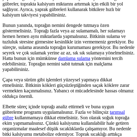
gübreler, toprakta kalsiyum miktarını artırmak için etkili bir yol
sağlıyor. Ayrıca, yaprak gübreleri kullanarak bitkilere hızlı bir
kalsiyum takviyesi yapabilirsiniz.
Bunun yanında, toprağın nemini dengede tutmaya özen
göstermelisiniz. Toprağı fazla veya az sulamamalı, her sulamayı
hemen hemen aynı miktarlarda yapmalısınız. Bitkinin sulama ve
tuzluluk stresine girmesine kesinlikle izin vermemeniz gerekiyor. Bu
süreçte, sulama arasında toprağın kurumaması gerekiyor. Bu nedenle
seyrek ve çok sulamak yerine az az, sık sık sulamaya yönelmelisiniz.
Hatta bunun için mümkünse
damlama sulama
yöntemini tercih
edebilirsiniz. Toprağın nemini sabit tutmak için malçlama
yapabilirsiniz.
Çapa veya sürüm gibi işlemleri yüzeysel yapmaya dikkat
etmelisiniz. Bitkinin kökleri güçsüzleştiğinden saçak köklere zarar
vermekten kaçınmalısınız. Yabancı ot mücadelesinde hassas olmanız
oldukça önemli.
Elbette süreç içinde toprağı analiz ettirmeli ve buna uygun
gübreleme programı uygulamalısınız. Fazla ve bilinçsiz
tarımsal
gübre
kullanmamaya dikkat etmelisiniz. Son olarak soğuk toprağa
ekim yapmamalısınız. Çünkü kalsiyumu kullanılabilir hale getiren
organizmalar maalesef düşük sıcaklıklarda çalışamıyor. Bu nedenle
bitki kalsiyumu metabolize edemiyor. Toprak sıcaklığı arttıkça