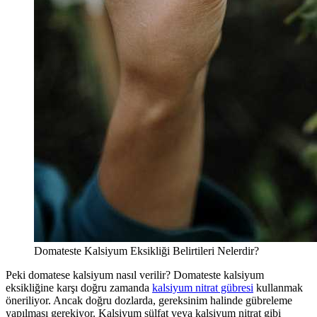
Domateste Kalsiyum Eksikliği Belirtileri Nelerdir?
Peki domatese kalsiyum nasıl verilir? Domateste kalsiyum
eksikliğine karşı doğru zamanda
kalsiyum nitrat gübresi
kullanmak
öneriliyor. Ancak doğru dozlarda, gereksinim halinde gübreleme
yapılması gerekiyor. Kalsiyum sülfat veya kalsiyum nitrat gibi