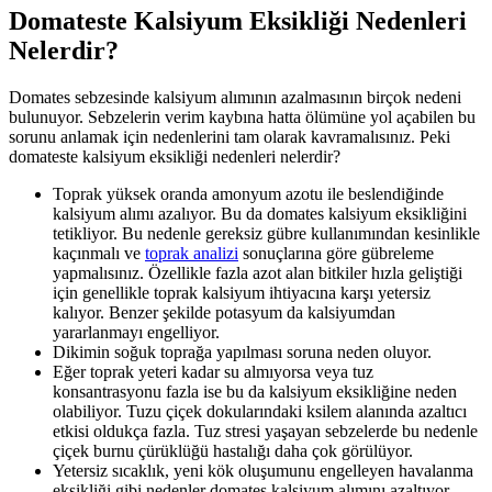
Domateste Kalsiyum Eksikliği Nedenleri
Nelerdir?
Domates sebzesinde kalsiyum alımının azalmasının birçok nedeni
bulunuyor. Sebzelerin verim kaybına hatta ölümüne yol açabilen bu
sorunu anlamak için nedenlerini tam olarak kavramalısınız. Peki
domateste kalsiyum eksikliği nedenleri nelerdir?
Toprak yüksek oranda amonyum azotu ile beslendiğinde
kalsiyum alımı azalıyor. Bu da domates kalsiyum eksikliğini
tetikliyor. Bu nedenle gereksiz gübre kullanımından kesinlikle
kaçınmalı ve
toprak analizi
sonuçlarına göre gübreleme
yapmalısınız. Özellikle fazla azot alan bitkiler hızla geliştiği
için genellikle toprak kalsiyum ihtiyacına karşı yetersiz
kalıyor. Benzer şekilde potasyum da kalsiyumdan
yararlanmayı engelliyor.
Dikimin soğuk toprağa yapılması soruna neden oluyor.
Eğer toprak yeteri kadar su almıyorsa veya tuz
konsantrasyonu fazla ise bu da kalsiyum eksikliğine neden
olabiliyor. Tuzu çiçek dokularındaki ksilem alanında azaltıcı
etkisi oldukça fazla. Tuz stresi yaşayan sebzelerde bu nedenle
çiçek burnu çürüklüğü hastalığı daha çok görülüyor.
Yetersiz sıcaklık, yeni kök oluşumunu engelleyen havalanma
eksikliği gibi nedenler domates kalsiyum alımını azaltıyor.