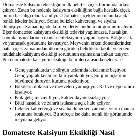
Domateste kalsiyum eksikliğinin ilk belirtisi çiçek burnunda ortaya
çıkıyor. Zaten bu nedenle kalsiyum eksikliğine bağlı hastalık çiçek
burnu hastalığı olarak anılıyor. Domates çiçeklerinin ucunda açık
renkli lekeler beliriyor. Sonra bu izler kahverengi ve siyaha
dönüşüyor. Zaman içinde kuru ve deriyi andıran bir görünüm alıyor.
Eğer domateste kalsiyum eksikliği tedavisi yapılmazsa, hastalığın
sonraki aşamalarında mantar enfeksiyonu yoğunlaşıyor. Bölge ıslak
ve yumuşak görünüme kavuşuyor. Meyvenin erken dönemlerinden
hatta çiçek zamanından itibaren görülen belirtilerin takibi ve erken
müdahale kalsiyum eksikliği sorununun aşılmasına imkan tanıyor.
Peki domateste kalsiyum eksikliği belirtileri arasında neler var?
Genç yapraklarda ve sürgün uçlarında lekelenme başlıyor.
Genç yaprak kenarları kuruyarak ölüyor. Sürgün uçlarının
büyümesi duruyor, kuruma gözleniyor.
Bitkilerin dokusu ve meyveleri yumuşuyor. Raf ve depo ömrü
kısalıyor.
Kök gelişimi zayıflıyor, kökler dayanıksızlaşıyor.
Bitki hastalık ve zararlı istilasına açık hale geliyor.
Lekeler kahverengi ve siyaha dönerken zamanla yerini mantar
sorununa bırakıyor. Bu süreçte ise daha nemli bir görünümde
meydana geliyor.
Domateste Kalsiyum Eksikliği Nasıl