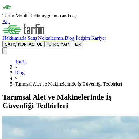
Tarfin Mobil
Tarfin uygulamasında aç
AÇ
Hakkımızda
Satış Noktalarımız
Blog
İletişim
Kariyer
SATIŞ NOKTASI OL
GİRİŞ YAP
EN
Tarfin
>
Blog
>
Tarımsal Alet ve Makinelerinde İş Güvenliği Tedbirleri
Tarımsal Alet ve Makinelerinde İş
Güvenliği Tedbirleri