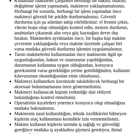
Kullanılan makineler çalışırken herhangi bir bakım, onarım,
değiştirme işlemi yapmamalı, makineye yaklaşmamalısınız.
Herhangi bir sorunda, herhangi bir işlem yapmadan önce
makineyi güvenli bir şekilde durdurmalısınız. Güvenli
durdurma için şu adımları takip edebilirsiniz: el frenini çekin,
vitesin boşta olup olmadığını kontrol edin, motoru durdurun,
anahtarları çıkararak alın veya güç kaynağını devre dışı
bırakın. Makineden ayrılmadan önce, bir başka kişi makine
çevresine yaklaştığında veya makine üzerinde çalışan biri
varsa mutlaka güvenli durdurma işlemini uygulamalısınız.
Tarım makinelerini kullanmadan önce makinenin ilgili işe
uygunluğundan, bakım ve onarımının yapıldığından,
durumunun kullanıma uygun olduğundan, koruyucu
gereksinimi varsa gerekliliğin yerine getirildiğinden, kullanım
kılavuzunun okunduğundan emin olmalısınız.
Makineyi kullanırken üzerinizde takılabilecek herhangi bir
aksesuar bulunmamasına özen göstermelisiniz.
Makineyi kullanacak kişinin yetkinliğe dair ehliyeti
bulunduğunu kontrol etmelisiniz.
Operatörün kıyafetleri yeterince koruyucu olup olmadığına
mutlaka bakmalısınız.
Makinenin nasıl kullanıldığını, teknik özelliklerini bilmeyen
kişilerin araç kullanımına kesinlikle izin vermemelisiniz.
Makine kullanan kişilerin tarımda iş sağlığı ve güvenliği
gereğince mutlaka iş ayakkabısı giymesi gerekiyor, ihmal