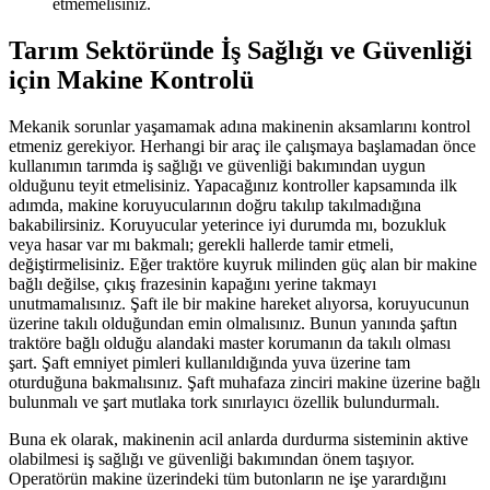
etmemelisiniz.
Tarım Sektöründe İş Sağlığı ve Güvenliği
için Makine Kontrolü
Mekanik sorunlar yaşamamak adına makinenin aksamlarını kontrol
etmeniz gerekiyor. Herhangi bir araç ile çalışmaya başlamadan önce
kullanımın tarımda iş sağlığı ve güvenliği bakımından uygun
olduğunu teyit etmelisiniz. Yapacağınız kontroller kapsamında ilk
adımda, makine koruyucularının doğru takılıp takılmadığına
bakabilirsiniz. Koruyucular yeterince iyi durumda mı, bozukluk
veya hasar var mı bakmalı; gerekli hallerde tamir etmeli,
değiştirmelisiniz. Eğer traktöre kuyruk milinden güç alan bir makine
bağlı değilse, çıkış frazesinin kapağını yerine takmayı
unutmamalısınız. Şaft ile bir makine hareket alıyorsa, koruyucunun
üzerine takılı olduğundan emin olmalısınız. Bunun yanında şaftın
traktöre bağlı olduğu alandaki master korumanın da takılı olması
şart. Şaft emniyet pimleri kullanıldığında yuva üzerine tam
oturduğuna bakmalısınız. Şaft muhafaza zinciri makine üzerine bağlı
bulunmalı ve şart mutlaka tork sınırlayıcı özellik bulundurmalı.
Buna ek olarak, makinenin acil anlarda durdurma sisteminin aktive
olabilmesi iş sağlığı ve güvenliği bakımından önem taşıyor.
Operatörün makine üzerindeki tüm butonların ne işe yarardığını