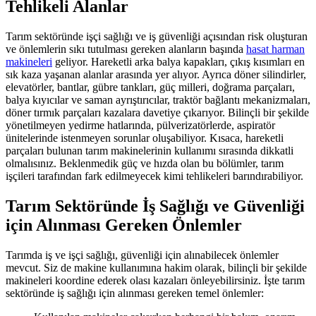
Tehlikeli Alanlar
Tarım sektöründe işçi sağlığı ve iş güvenliği açısından risk oluşturan
ve önlemlerin sıkı tutulması gereken alanların başında
hasat harman
makineleri
geliyor. Hareketli arka balya kapakları, çıkış kısımları en
sık kaza yaşanan alanlar arasında yer alıyor. Ayrıca döner silindirler,
elevatörler, bantlar, gübre tankları, güç milleri, doğrama parçaları,
balya kıyıcılar ve saman ayrıştırıcılar, traktör bağlantı mekanizmaları,
döner tırmık parçaları kazalara davetiye çıkarıyor. Bilinçli bir şekilde
yönetilmeyen yedirme hatlarında, pülverizatörlerde, aspiratör
ünitelerinde istenmeyen sorunlar oluşabiliyor. Kısaca, hareketli
parçaları bulunan tarım makinelerinin kullanımı sırasında dikkatli
olmalısınız. Beklenmedik güç ve hızda olan bu bölümler, tarım
işçileri tarafından fark edilmeyecek kimi tehlikeleri barındırabiliyor.
Tarım Sektöründe İş Sağlığı ve Güvenliği
için Alınması Gereken Önlemler
Tarımda iş ve işçi sağlığı, güvenliği için alınabilecek önlemler
mevcut. Siz de makine kullanımına hakim olarak, bilinçli bir şekilde
makineleri koordine ederek olası kazaları önleyebilirsiniz. İşte tarım
sektöründe iş sağlığı için alınması gereken temel önlemler: