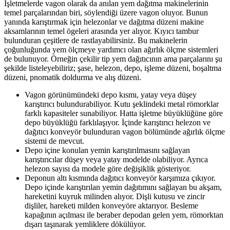
İşletmelerde vagon olarak da anılan yem dağıtma makinelerinin
temel parçalarından biri, söylendiği üzere vagon oluyor. Bunun
yanında karıştırmak için helezonlar ve dağıtma düzeni makine
aksamlarının temel ögeleri arasında yer alıyor. Kıyıcı tambur
bulunduran çeşitlere de rastlayabilirsiniz. Bu makinelerin
çoğunluğunda yem ölçmeye yardımcı olan ağırlık ölçme sistemleri
de bulunuyor. Örneğin çekilir tip yem dağıtıcının ama parçalarını şu
şekilde listeleyebiliriz; şase, helezon, depo, işleme düzeni, boşaltma
düzeni, pnomatik doldurma ve alış düzeni.
Vagon görünümündeki depo kısmı, yatay veya düşey
karıştırıcı bulundurabiliyor. Kutu şeklindeki metal römorklar
farklı kapasiteler sunabiliyor. Hatta işletme büyüklüğüne göre
depo büyüklüğü farklılaşıyor. İçinde karıştırıcı helezon ve
dağıtıcı konveyör bulunduran vagon bölümünde ağırlık ölçme
sistemi de mevcut.
Depo içine konulan yemin karıştırılmasını sağlayan
karıştırıcılar düşey veya yatay modelde olabiliyor. Ayrıca
helezon sayısı da modele göre değişiklik gösteriyor.
Deponun altı kısmında dağıtıcı konveyör karşımıza çıkıyor.
Depo içinde karıştırılan yemin dağıtımını sağlayan bu akşam,
hareketini kuyruk milinden alıyor. Dişli kutusu ve zincir
dişliler, hareketi milden konveyöre aktarıyor. Besleme
kapağının açılması ile beraber depodan gelen yem, römorktan
dışarı taşınarak yemliklere dökülüyor.