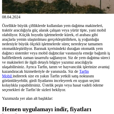
08.04.2024
Özellikle büyük çiftliklerde kullanılan yem dağıtma makineleri,
traktör aracılığıyla güç alarak çalışan veya yürür tipte, yani mobil
olabiliyor. Küçük boyutlu işletmelerde kürek, el arabası gibi
araçlarla yemin ulaştırılması gerçekleştirilirken, iş yoğunluğu
nedeniyle büyük ölçekli işletmelerde süreç neredeyse tamamen
otomatikleştiriliyor. Barınak içerisindeki durağan otomatik yem
dağıtıcı sistemler veya mobil dağıtıcılar vasıtasıyla emeğe bağımlı iş
hafifletilerek zaman tasarrufu sağlanıyor. Siz de yem dağıtma süreci
ve makineleri ile ilgili detaylı bilgiye yazımız aracılığıyla
ulaşabilirsiniz. Ayrıca Tarfin, tarım ve hayvancılık işlerinize avantaj
kazandıracak hizmetleriyle de yanınızda. Siz de
Tarfin
Mobil
indirerek size en yakın Tarfin yetkili satış noktasını
görüntüleyebilir, girdi fiyatlarını inceleyerek en uygun seçimi
kolaylıkla yapabilirsiniz. Üstelik peşin veya hasat vadeli ödeme
seçenekleri de Tarfin’de sizleri bekliyor.
Yazımızda yer alan alt başlıklar:
Hemen uygulamayı indir, fiyatları