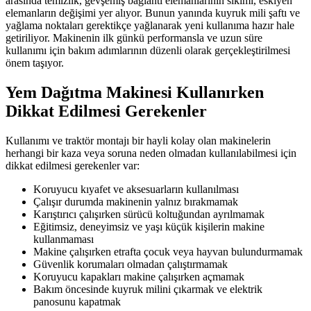
arasında temizlik, gevşemiş bağlantı elemanlarının sıkımı, eskiyen
elemanların değişimi yer alıyor. Bunun yanında kuyruk mili şaftı ve
yağlama noktaları gerektikçe yağlanarak yeni kullanıma hazır hale
getiriliyor. Makinenin ilk günkü performansla ve uzun süre
kullanımı için bakım adımlarının düzenli olarak gerçekleştirilmesi
önem taşıyor.
Yem Dağıtma Makinesi Kullanırken
Dikkat Edilmesi Gerekenler
Kullanımı ve traktör montajı bir hayli kolay olan makinelerin
herhangi bir kaza veya soruna neden olmadan kullanılabilmesi için
dikkat edilmesi gerekenler var:
Koruyucu kıyafet ve aksesuarların kullanılması
Çalışır durumda makinenin yalnız bırakmamak
Karıştırıcı çalışırken sürücü koltuğundan ayrılmamak
Eğitimsiz, deneyimsiz ve yaşı küçük kişilerin makine
kullanmaması
Makine çalışırken etrafta çocuk veya hayvan bulundurmamak
Güvenlik korumaları olmadan çalıştırmamak
Koruyucu kapakları makine çalışırken açmamak
Bakım öncesinde kuyruk milini çıkarmak ve elektrik
panosunu kapatmak