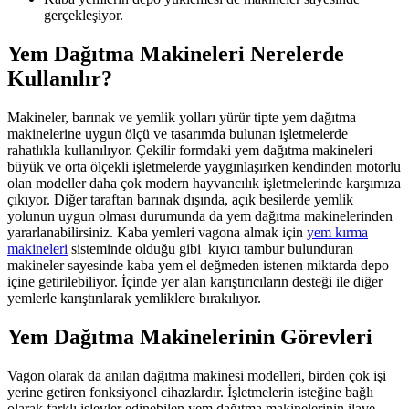
gerçekleşiyor.
Yem Dağıtma Makineleri Nerelerde
Kullanılır?
Makineler, barınak ve yemlik yolları yürür tipte yem dağıtma
makinelerine uygun ölçü ve tasarımda bulunan işletmelerde
rahatlıkla kullanılıyor. Çekilir formdaki yem dağıtma makineleri
büyük ve orta ölçekli işletmelerde yaygınlaşırken kendinden motorlu
olan modeller daha çok modern hayvancılık işletmelerinde karşımıza
çıkıyor. Diğer taraftan barınak dışında, açık besilerde yemlik
yolunun uygun olması durumunda da yem dağıtma makinelerinden
yararlanabilirsiniz. Kaba yemleri vagona almak için
yem kırma
makineleri
sisteminde olduğu gibi kıyıcı tambur bulunduran
makineler sayesinde kaba yem el değmeden istenen miktarda depo
içine getirilebiliyor. İçinde yer alan karıştırıcıların desteği ile diğer
yemlerle karıştırılarak yemliklere bırakılıyor.
Yem Dağıtma Makinelerinin Görevleri
Vagon olarak da anılan dağıtma makinesi modelleri, birden çok işi
yerine getiren fonksiyonel cihazlardır. İşletmelerin isteğine bağlı
olarak farklı işlevler edinebilen yem dağıtma makinelerinin ilave