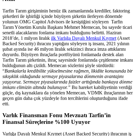
Tarfin Tarım girişiminin henüz ilk zamanlarında krediller, faktoring
şirketleri ile işbirliği içinde büyüyen şirketin ilerleyen dönemde
yolunun OMG Capitol Advisors ile kesiştiğini söyleyen Tarfin
Tarım Yönetim Kurulu Başkanı Mehmet Memecan, bu sayede ticari
senetli alacaklarını fonlama imkanı bulduğunu belirtti. Haziran
2018’de, 1 milyon liralık
ilk Varlığa Dayalı Menkul Kıymet
(Asset
Backed Security) ihracını yaptığını söyleyen iş insanı, 2021 yılının
şubat ayında ise 46 milyon liralık sekizinci ihraca imza attıklarını
duyurdu. Büyüyen ihraçlarla portföyünü fonlamada destek alan
Tarfin Tarım şirketinin, ihraç sayesinde fonlarında çeşitlenme imkanı
bulduğunun altı çizildi. Memecan sözlerini şöyle sürdürdü:
“
Bankalarla kredibilite yükselmesine rağmen, likidite konusunda bir
sıkışıklık olduğunda sermaye piyasalarına dönmenin avantajını
yaşıyoruz. Sermaye piyasalarında faizler arttığında bankaya dönme
imkanı elimizin altında bulunuyor.”
Bu hareket kabiliyetinin verdiği
güçle, dış kaynaklara da yönelen Memecan, VDMK ihraçlarının her
geçen gün daha çok yüzdeyle fon tercihlerini oluşturduğunu ifade
etti.
Varlık Finansman Fonu Mevzuatı Tarfin’in
Finansal Süreçlerine %100 Uyuyor
Varlığa Dayalı Menkul Kıymet (Asset Backed Security) ihracının iş