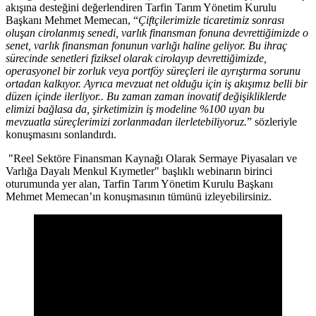
akışına desteğini değerlendiren Tarfin Tarım Yönetim Kurulu
Başkanı Mehmet Memecan, “
Çiftçilerimizle ticaretimiz sonrası
oluşan cirolanmış senedi, varlık finansman fonuna devrettiğimizde o
senet, varlık finansman fonunun varlığı haline geliyor. Bu ihraç
sürecinde senetleri fiziksel olarak cirolayıp devrettiğimizde,
operasyonel bir zorluk veya portföy süreçleri ile ayrıştırma sorunu
ortadan kalkıyor. Ayrıca mevzuat net olduğu için iş akışımız belli bir
düzen içinde ilerliyor.. Bu zaman zaman inovatif değişikliklerde
elimizi bağlasa da, şirketimizin iş modeline %100 uyan bu
mevzuatla süreçlerimizi zorlanmadan ilerletebiliyoruz.
” sözleriyle
konuşmasını sonlandırdı.
"Reel Sektöre Finansman Kaynağı Olarak Sermaye Piyasaları ve
Varlığa Dayalı Menkul Kıymetler" başlıklı webinarın birinci
oturumunda yer alan, Tarfin Tarım Yönetim Kurulu Başkanı
Mehmet Memecan’ın konuşmasının tümünü izleyebilirsiniz.