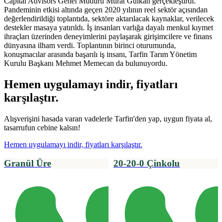
Capital Advisors Genel Müdürü Murat Gülkan gerçekleştirdi.
Pandeminin etkisi altında geçen 2020 yılının reel sektör açısından
değerlendirildiği toplantıda, sektöre aktarılacak kaynaklar, verilecek
destekler masaya yatırıldı. İş insanları varlığa dayalı menkul kıymet
ihraçları üzerinden deneyimlerini paylaşarak girişimcilere ve finans
dünyasına ilham verdi. Toplantının birinci oturumunda,
konuşmacılar arasında başarılı iş insanı, Tarfin Tarım Yönetim
Kurulu Başkanı Mehmet Memecan da bulunuyordu.
Hemen uygulamayı indir, fiyatları
karşılaştır.
Alışverişini hasada varan vadelerle Tarfin'den yap, uygun fiyata al,
tasarrufun cebine kalsın!
Hemen uygulamayı indir, fiyatları karşılaştır.
Granül Üre
20-20-0 Çinkolu