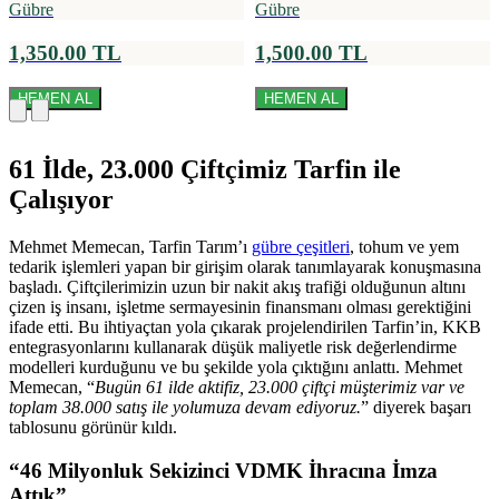
Gübre
Gübre
1,350.00 TL
1,500.00 TL
HEMEN AL
HEMEN AL
61 İlde, 23.000 Çiftçimiz Tarfin ile
Çalışıyor
Mehmet Memecan, Tarfin Tarım’ı
gübre çeşitleri
, tohum ve yem
tedarik işlemleri yapan bir girişim olarak tanımlayarak konuşmasına
başladı. Çiftçilerimizin uzun bir nakit akış trafiği olduğunun altını
çizen iş insanı, işletme sermayesinin finansmanı olması gerektiğini
ifade etti. Bu ihtiyaçtan yola çıkarak projelendirilen Tarfin’in, KKB
entegrasyonlarını kullanarak düşük maliyetle risk değerlendirme
modelleri kurduğunu ve bu şekilde yola çıktığını anlattı. Mehmet
Memecan, “
Bugün 61 ilde aktifiz, 23.000 çiftçi müşterimiz var ve
toplam 38.000 satış ile yolumuza devam ediyoruz.
” diyerek başarı
tablosunu görünür kıldı.
“46 Milyonluk Sekizinci VDMK İhracına İmza
Attık”