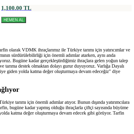
1,100.00 TL
HEMEN AL
rfin olarak VDMK ihraçlarımız ile Türkiye tarımı için yatırıcımlar ve
ımının sürdürülebilirliği için önemli adımlar atarken, aynı anda
oluyoruz. Bugüne kadar gerçekleştirdiğimiz ihraçlara gelen yoğun talep
ne ve tarıma destek olmaktan dolayı gurur duyuyoruz. Varlığa Dayalı
ticiye giden yolda katma değer oluşturmaya devam edeceğiz" diye
ağlıyor
, Türkiye tarımı için önemli adımlar atıyor. Bunun dışında yatırımcılara
 Tarfin, bugüne kadar yapmış olduğu ihraçlarla çiftçi sayısında büyüme
n yolda katma değer oluşturmaya devam edecek gibi görüyor. Tarfin