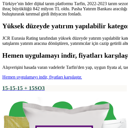
Türkiye’nin lider dijital tarım platformu Tarfin, 2022-2023 tarım s
ihraç büyüklüğü 842 milyon TL oldu. Pasha Yatırım Bankası aracılığı v
buluşturarak tarımsal girdi ihtiyacını fonladı.
Yüksek düzeyde yatırım yapılabilir kategor
JCR Eurasia Rating tarafından yüksek düzeyde yatırım yapılabilir kateg
satışlarını yatırım aracına dönüştüren, yatırımcılar için cazip getirili al
Hemen uygulamayı indir, fiyatları karşılaşt
Alışverişini hasada varan vadelerle Tarfin'den yap, uygun fiyata al, ta
Hemen uygulamayı indir, fiyatları karşılaştır.
15-15-15 + 15SO3