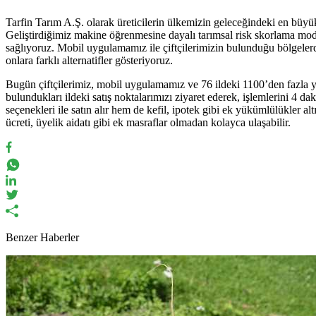
Tarfin Tarım A.Ş. olarak üreticilerin ülkemizin geleceğindeki en büy
Geliştirdiğimiz makine öğrenmesine dayalı tarımsal risk skorlama model
sağlıyoruz. Mobil uygulamamız ile çiftçilerimizin bulunduğu bölgelerdek
onlara farklı alternatifler gösteriyoruz.
Bugün çiftçilerimiz, mobil uygulamamız ve 76 ildeki 1100’den fazla yetk
bulundukları ildeki satış noktalarımızı ziyaret ederek, işlemlerini 4 dak
seçenekleri ile satın alır hem de kefil, ipotek gibi ek yükümlülükler al
ücreti, üyelik aidatı gibi ek masraflar olmadan kolayca ulaşabilir.
Benzer Haberler