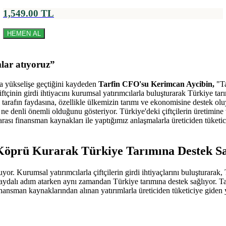
1,549.00 TL
HEMEN AL
mlar atıyoruz”
a yükselişe geçtiğini kaydeden
Tarfin CFO'su Kerimcan Aycibin,
"Ta
ftçinin girdi ihtiyacını kurumsal yatırımcılarla buluşturarak Türkiye tar
iki tarafın faydasına, özellikle ülkemizin tarımı ve ekonomisine destek 
in ne denli önemli olduğunu gösteriyor. Türkiye'deki çiftçilerin üretimi
rası finansman kaynakları ile yaptığımız anlaşmalarla üreticiden tüke
a Köprü Kurarak Türkiye Tarımına Destek S
yor. Kurumsal yatırımcılarla çiftçilerin girdi ihtiyaçlarını buluşturarak
çin faydalı adım atarken aynı zamandan Türkiye tarımına destek sağlıyor.
nansman kaynaklarından alınan yatırımlarla üreticiden tüketiciye gide