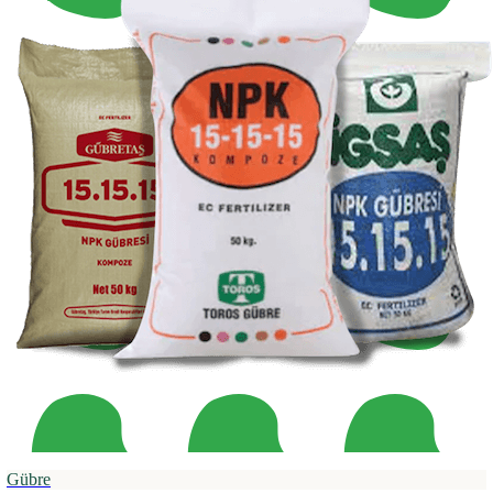
Gübre