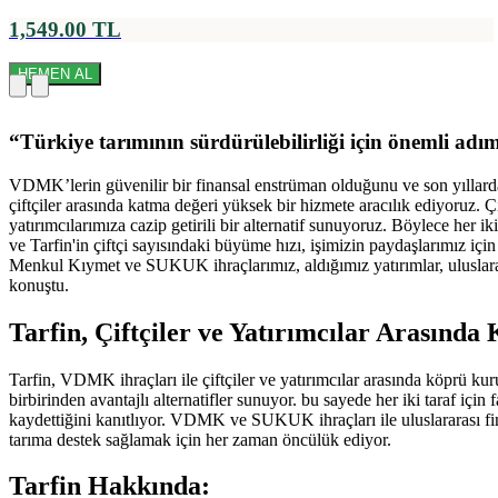
1,549.00 TL
HEMEN AL
“Türkiye tarımının sürdürülebilirliği için önemli adı
VDMK’lerin güvenilir bir finansal enstrüman olduğunu ve son yıllard
çiftçiler arasında katma değeri yüksek bir hizmete aracılık ediyoruz. Çi
yatırımcılarımıza cazip getirili bir alternatif sunuyoruz. Böylece her 
ve Tarfin'in çiftçi sayısındaki büyüme hızı, işimizin paydaşlarımız iç
Menkul Kıymet ve SUKUK ihraçlarımız, aldığımız yatırımlar, uluslara
konuştu.
Tarfin, Çiftçiler ve Yatırımcılar Arasınd
Tarfin, VDMK ihraçları ile çiftçiler ve yatırımcılar arasında köprü kuru
birbirinden avantajlı alternatifler sunuyor. bu sayede her iki taraf i
kaydettiğini kanıtlıyor. VDMK ve SUKUK ihraçları ile uluslararası fi
tarıma destek sağlamak için her zaman öncülük ediyor.
Tarfin Hakkında: