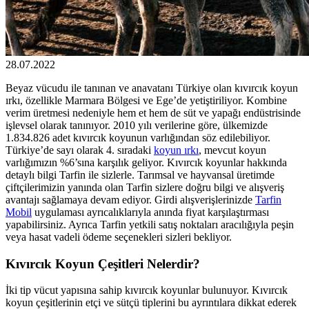
28.07.2022
Beyaz vücudu ile tanınan ve anavatanı Türkiye olan kıvırcık koyun
ırkı, özellikle Marmara Bölgesi ve Ege’de yetiştiriliyor. Kombine
verim üretmesi nedeniyle hem et hem de süt ve yapağı endüstrisinde
işlevsel olarak tanınıyor. 2010 yılı verilerine göre, ülkemizde
1.834.826 adet kıvırcık koyunun varlığından söz edilebiliyor.
Türkiye’de sayı olarak 4. sıradaki
koyun ırkı
, mevcut koyun
varlığımızın %6’sına karşılık geliyor. Kıvırcık koyunlar hakkında
detaylı bilgi Tarfin ile sizlerle. Tarımsal ve hayvansal üretimde
çiftçilerimizin yanında olan Tarfin sizlere doğru bilgi ve alışveriş
avantajı sağlamaya devam ediyor. Girdi alışverişlerinizde
Tarfin
Mobil
uygulaması ayrıcalıklarıyla anında fiyat karşılaştırması
yapabilirsiniz. Ayrıca Tarfin yetkili satış noktaları aracılığıyla peşin
veya hasat vadeli ödeme seçenekleri sizleri bekliyor.
Kıvırcık Koyun Çeşitleri Nelerdir?
İki tip vücut yapısına sahip kıvırcık koyunlar bulunuyor. Kıvırcık
koyun çeşitlerinin etçi ve sütçü tiplerini bu ayrıntılara dikkat ederek