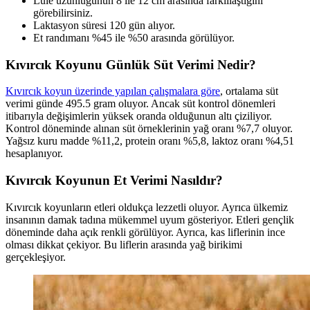
Lüle uzunluğunun 8 ile 12 cm arasında farklılaştığını
görebilirsiniz.
Laktasyon süresi 120 gün alıyor.
Et randımanı %45 ile %50 arasında görülüyor.
Kıvırcık Koyunu Günlük Süt Verimi Nedir?
Kıvırcık koyun üzerinde yapılan çalışmalara göre
, ortalama süt
verimi günde 495.5 gram oluyor. Ancak süt kontrol dönemleri
itibarıyla değişimlerin yüksek oranda olduğunun altı çiziliyor.
Kontrol döneminde alınan süt örneklerinin yağ oranı %7,7 oluyor.
Yağsız kuru madde %11,2, protein oranı %5,8, laktoz oranı %4,51
hesaplanıyor.
Kıvırcık Koyunun Et Verimi Nasıldır?
Kıvırcık koyunların etleri oldukça lezzetli oluyor. Ayrıca ülkemiz
insanının damak tadına mükemmel uyum gösteriyor. Etleri gençlik
döneminde daha açık renkli görülüyor. Ayrıca, kas liflerinin ince
olması dikkat çekiyor. Bu liflerin arasında yağ birikimi
gerçekleşiyor.