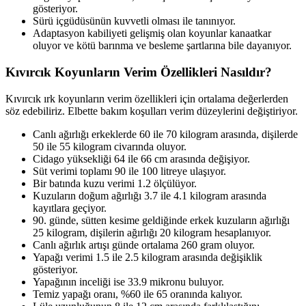
gösteriyor.
Sürü içgüdüsünün kuvvetli olması ile tanınıyor.
Adaptasyon kabiliyeti gelişmiş olan koyunlar kanaatkar
oluyor ve kötü barınma ve besleme şartlarına bile dayanıyor.
Kıvırcık Koyunların Verim Özellikleri Nasıldır?
Kıvırcık ırk koyunların verim özellikleri için ortalama değerlerden
söz edebiliriz. Elbette bakım koşulları verim düzeylerini değiştiriyor.
Canlı ağırlığı erkeklerde 60 ile 70 kilogram arasında, dişilerde
50 ile 55 kilogram civarında oluyor.
Cidago yüksekliği 64 ile 66 cm arasında değişiyor.
Süt verimi toplamı 90 ile 100 litreye ulaşıyor.
Bir batında kuzu verimi 1.2 ölçülüyor.
Kuzuların doğum ağırlığı 3.7 ile 4.1 kilogram arasında
kayıtlara geçiyor.
90. günde, sütten kesime geldiğinde erkek kuzuların ağırlığı
25 kilogram, dişilerin ağırlığı 20 kilogram hesaplanıyor.
Canlı ağırlık artışı günde ortalama 260 gram oluyor.
Yapağı verimi 1.5 ile 2.5 kilogram arasında değişiklik
gösteriyor.
Yapağının inceliği ise 33.9 mikronu buluyor.
Temiz yapağı oranı, %60 ile 65 oranında kalıyor.