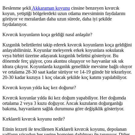
Beslenme şekli
Akkaraman koyunu
cinsine benzeyen kıvırcık
koyun, yetiştiği bölgelerdeki uzun otlama mevsiminin faydalarını
görüyor ve meralardan daha uzun sürede, daha iyi şekilde
faydalanıyor.
Kıvırcık koyunların koça geldiği nasıl anlaşılır?
Kızgınlık belirtilerini takip ederek kıvırcık koyunların koça geldiğini
anlayabilirsiniz. Koyunlar meleyerek erkek koyunlara sokularak
veya birbiri üzerine atlayarak kızgınlık belirtisi gösteriyor. Bu
dönemde ferç şişiyor, çora akıntısı oluşuyor ve hayvanlar sık sık
idrara çıkıyor. Koyunlarda kızgınlık genellikle mevsime bağlı oluyor
ve ortalama 28-30 saat kadar sürüyor ve 14-19 günde bir tekrarlıyor.
20-30 kadar kuzuya 1 koç olacak şekilde koç katımı yapılabiliyor.
Kıvırcık koyun yılda kaç kez doğurur?
Kıvırcık koyunlar yılda iki kez doğum yapabiliyor. Her doğumda
ortalama 2 veya 3 kuzu doğuyor. Ancak kuzuların doğurganlığı
bakıma, hayvanların sağlık durumuna göre değişiklik gösteriyor.
Kırklareli kıvırcık koyunu nedir?
Etinin lezzeti ile tescillenen Kırklareli kıvırcık koyunu, depolanan
yağların vücudun her yerine homojen dağılması ile tanınıyor. Diğer