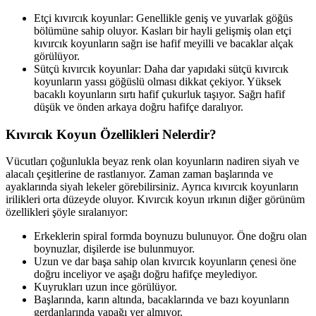
Etçi kıvırcık koyunlar: Genellikle geniş ve yuvarlak göğüs
bölümüne sahip oluyor. Kasları bir hayli gelişmiş olan etçi
kıvırcık koyunların sağrı ise hafif meyilli ve bacaklar alçak
görülüyor.
Sütçü kıvırcık koyunlar: Daha dar yapıdaki sütçü kıvırcık
koyunların yassı göğüslü olması dikkat çekiyor. Yüksek
bacaklı koyunların sırtı hafif çukurluk taşıyor. Sağrı hafif
düşük ve önden arkaya doğru hafifçe daralıyor.
Kıvırcık Koyun Özellikleri Nelerdir?
Vücutları çoğunlukla beyaz renk olan koyunların nadiren siyah ve
alacalı çeşitlerine de rastlanıyor. Zaman zaman başlarında ve
ayaklarında siyah lekeler görebilirsiniz. Ayrıca kıvırcık koyunların
irilikleri orta düzeyde oluyor. Kıvırcık koyun ırkının diğer görünüm
özellikleri şöyle sıralanıyor:
Erkeklerin spiral formda boynuzu bulunuyor. Öne doğru olan
boynuzlar, dişilerde ise bulunmuyor.
Uzun ve dar başa sahip olan kıvırcık koyunların çenesi öne
doğru inceliyor ve aşağı doğru hafifçe meylediyor.
Kuyrukları uzun ince görülüyor.
Başlarında, karın altında, bacaklarında ve bazı koyunların
gerdanlarında yapağı yer almıyor.