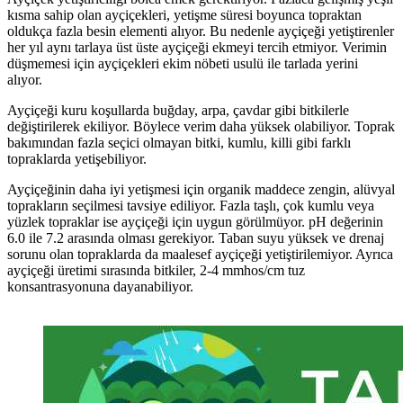
kısma sahip olan ayçiçekleri, yetişme süresi boyunca topraktan
oldukça fazla besin elementi alıyor. Bu nedenle ayçiçeği yetiştirenler
her yıl aynı tarlaya üst üste ayçiçeği ekmeyi tercih etmiyor. Verimin
düşmemesi için ayçiçekleri ekim nöbeti usulü ile tarlada yerini
alıyor.
Ayçiçeği kuru koşullarda buğday, arpa, çavdar gibi bitkilerle
değiştirilerek ekiliyor. Böylece verim daha yüksek olabiliyor. Toprak
bakımından fazla seçici olmayan bitki, kumlu, killi gibi farklı
topraklarda yetişebiliyor.
Ayçiçeğinin daha iyi yetişmesi için organik maddece zengin, alüvyal
toprakların seçilmesi tavsiye ediliyor. Fazla taşlı, çok kumlu veya
yüzlek topraklar ise ayçiçeği için uygun görülmüyor. pH değerinin
6.0 ile 7.2 arasında olması gerekiyor. Taban suyu yüksek ve drenaj
sorunu olan topraklarda da maalesef ayçiçeği yetiştirilemiyor. Ayrıca
ayçiçeği üretimi sırasında bitkiler, 2-4 mmhos/cm tuz
konsantrasyonuna dayanabiliyor.