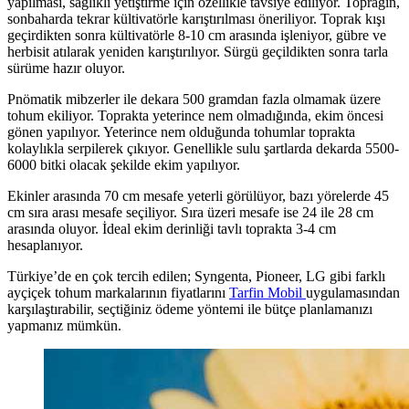
yapılması, sağlıklı yetiştirme için özellikle tavsiye ediliyor. Toprağın,
sonbaharda tekrar kültivatörle karıştırılması öneriliyor. Toprak kışı
geçirdikten sonra kültivatörle 8-10 cm arasında işleniyor, gübre ve
herbisit atılarak yeniden karıştırılıyor. Sürgü geçildikten sonra tarla
sürüme hazır oluyor.
Pnömatik mibzerler ile dekara 500 gramdan fazla olmamak üzere
tohum ekiliyor. Toprakta yeterince nem olmadığında, ekim öncesi
gönen yapılıyor. Yeterince nem olduğunda tohumlar toprakta
kolaylıkla serpilerek çıkıyor. Genellikle sulu şartlarda dekarda 5500-
6000 bitki olacak şekilde ekim yapılıyor.
Ekinler arasında 70 cm mesafe yeterli görülüyor, bazı yörelerde 45
cm sıra arası mesafe seçiliyor. Sıra üzeri mesafe ise 24 ile 28 cm
arasında oluyor. İdeal ekim derinliği tavlı toprakta 3-4 cm
hesaplanıyor.
Türkiye’de en çok tercih edilen; Syngenta, Pioneer, LG gibi farklı
ayçiçek tohum markalarının fiyatlarını
Tarfin Mobil
uygulamasından
karşılaştırabilir, seçtiğiniz ödeme yöntemi ile bütçe planlamanızı
yapmanız mümkün.