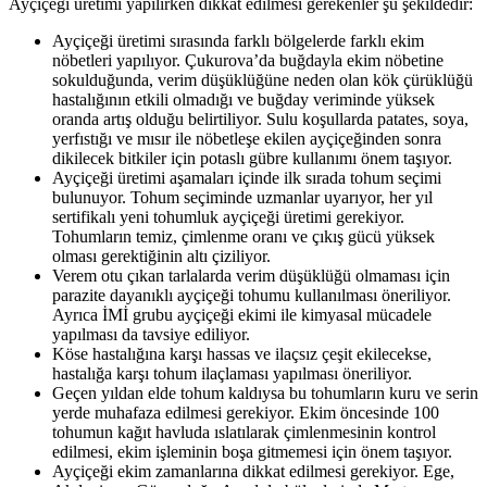
Ayçiçeği üretimi yapılırken dikkat edilmesi gerekenler şu şekildedir:
Ayçiçeği üretimi sırasında farklı bölgelerde farklı ekim
nöbetleri yapılıyor. Çukurova’da buğdayla ekim nöbetine
sokulduğunda, verim düşüklüğüne neden olan kök çürüklüğü
hastalığının etkili olmadığı ve buğday veriminde yüksek
oranda artış olduğu belirtiliyor. Sulu koşullarda patates, soya,
yerfıstığı ve mısır ile nöbetleşe ekilen ayçiçeğinden sonra
dikilecek bitkiler için potaslı gübre kullanımı önem taşıyor.
Ayçiçeği üretimi aşamaları içinde ilk sırada tohum seçimi
bulunuyor. Tohum seçiminde uzmanlar uyarıyor, her yıl
sertifikalı yeni tohumluk ayçiçeği üretimi gerekiyor.
Tohumların temiz, çimlenme oranı ve çıkış gücü yüksek
olması gerektiğinin altı çiziliyor.
Verem otu çıkan tarlalarda verim düşüklüğü olmaması için
parazite dayanıklı ayçiçeği tohumu kullanılması öneriliyor.
Ayrıca İMİ grubu ayçiçeği ekimi ile kimyasal mücadele
yapılması da tavsiye ediliyor.
Köse hastalığına karşı hassas ve ilaçsız çeşit ekilecekse,
hastalığa karşı tohum ilaçlaması yapılması öneriliyor.
Geçen yıldan elde tohum kaldıysa bu tohumların kuru ve serin
yerde muhafaza edilmesi gerekiyor. Ekim öncesinde 100
tohumun kağıt havluda ıslatılarak çimlenmesinin kontrol
edilmesi, ekim işleminin boşa gitmemesi için önem taşıyor.
Ayçiçeği ekim zamanlarına dikkat edilmesi gerekiyor. Ege,