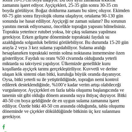
zamanını işaret ediyor. Ayçiçekleri, 25-35 gün sonra 30-35 cm
boyda görülüyor. Boğaz doldurma zamanı bu süreç oluyor. Ekimden
60-75 gün sonra fizyolojik oluma ulaşılıyor, ortalama 90-130 gün
sonunda ise hasat ediliyor. Ayçiçeği ne zaman sulanır? Bu sorunun
yanıtını merak ediyorsanız, öncelikle toprağın yapısını bilmelisiniz.
Toprakta yeterince rutubet yoksa, bir çıkış sulaması yapılması
gerekiyor. Erken gelişme döneminde topraktaki faydalı su
azaldığında solgunluk belirtisi görülebiliyor. Bu durumda 15-20 gün
arayla 2 veya 3 kez sulama yapılabiliyor. Sulama aralığı
hesaplanırken topraktaki nemin solma noktasına inmemesine özen
gösteriliyor. Faydalı su oranı %50 civarında olduğunda yeterli
miktarda su takviyesi yapılıyor. Ülkemizde genellikle kuru
koşullarda ayçiçek tarımı gerçekleştiriliyor. Kuvvetli ve derine
ulaşan kök sistemi olan bitki, kuruluğa büyük oranda dayanıyor.
Oysa, bitki yeterli su ile yetiştirildiğinde, toprağın nemi kontrol
edilerek desteklendiğinde, %100’e kadar verim artışı olabileceği
vurgulanıyor. Ayçiçekleri en fazla tabla oluşumu başlangıcında ve
tanenin süt gibi olduğu dönem arasında suya ihtiyaç duyuyor. Bitki
40-50 cm boya geldiğinde de en uygun sulama zamanına işaret
ediliyor. Özetle bitki 40-50 cm arasında olduğunda, tabla oluşumu
döneminde ve çiçekler döküldüğünde bitkinin üç kez sulanması
gerekiyor.