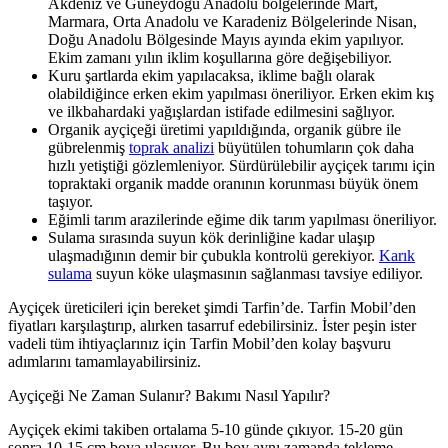
Akdeniz ve Güneydoğu Anadolu bölgelerinde Mart,
Marmara, Orta Anadolu ve Karadeniz Bölgelerinde Nisan,
Doğu Anadolu Bölgesinde Mayıs ayında ekim yapılıyor.
Ekim zamanı yılın iklim koşullarına göre değişebiliyor.
Kuru şartlarda ekim yapılacaksa, iklime bağlı olarak
olabildiğince erken ekim yapılması öneriliyor. Erken ekim kış
ve ilkbahardaki yağışlardan istifade edilmesini sağlıyor.
Organik ayçiçeği üretimi yapıldığında, organik gübre ile
gübrelenmiş
toprak analizi
büyütülen tohumların çok daha
hızlı yetiştiği gözlemleniyor. Sürdürülebilir ayçiçek tarımı için
topraktaki organik madde oranının korunması büyük önem
taşıyor.
Eğimli tarım arazilerinde eğime dik tarım yapılması öneriliyor.
Sulama sırasında suyun kök derinliğine kadar ulaşıp
ulaşmadığının demir bir çubukla kontrolü gerekiyor.
Karık
sulama
suyun köke ulaşmasının sağlanması tavsiye ediliyor.
Ayçiçek üreticileri için bereket şimdi Tarfin’de. Tarfin Mobil’den
fiyatları karşılaştırıp, alırken tasarruf edebilirsiniz. İster peşin ister
vadeli tüm ihtiyaçlarınız için Tarfin Mobil’den kolay başvuru
adımlarını tamamlayabilirsiniz.
Ayçiçeği Ne Zaman Sulanır? Bakımı Nasıl Yapılır?
Ayçiçek ekimi takiben ortalama 5-10 günde çıkıyor. 15-20 gün
sonra 10-15 cm boya ulaşıyor. Bu boy aynı zamanda tekleme