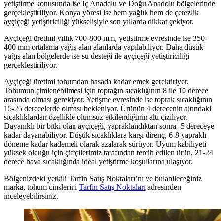
yetiştirme konusunda ise İç Anadolu ve Doğu Anadolu bölgelerinde
gerçekleştiriliyor. Konya yöresi ise hem yağlık hem de çerezlik
ayçiçeği yetiştiriciliği yükselişiyle son yıllarda dikkat çekiyor.
Ayçiçeği üretimi yıllık 700-800 mm, yetiştirme evresinde ise 350-
400 mm ortalama yağış alan alanlarda yapılabiliyor. Daha düşük
yağış alan bölgelerde ise su desteği ile ayçiçeği yetiştiriciliği
gerçekleştiriliyor.
Ayçiçeği üretimi tohumdan hasada kadar emek gerektiriyor.
Tohumun çimlenebilmesi için toprağın sıcaklığının 8 ile 10 derece
arasında olması gerekiyor. Yetişme evresinde ise toprak sıcaklığının
15-25 derecelerde olması bekleniyor. Ürünün 4 derecenin altındaki
sıcaklıklardan özellikle olumsuz etkilendiğinin altı çiziliyor.
Dayanıklı bir bitki olan ayçiçeği, yapraklandıktan sonra -5 dereceye
kadar dayanabiliyor. Düşük sıcaklıklara karşı direnç, 6-8 yapraklı
döneme kadar kademeli olarak azalarak sürüyor. Uyum kabiliyeti
yüksek olduğu için çiftçilerimiz tarafından tercih edilen ürün, 21-24
derece hava sıcaklığında ideal yetiştirme koşullarına ulaşıyor.
Bölgenizdeki yetkili Tarfin Satış Noktaları’nı ve bulabileceğiniz
marka, tohum cinslerini
Tarfin Satış Noktaları
adresinden
inceleyebilirsiniz.