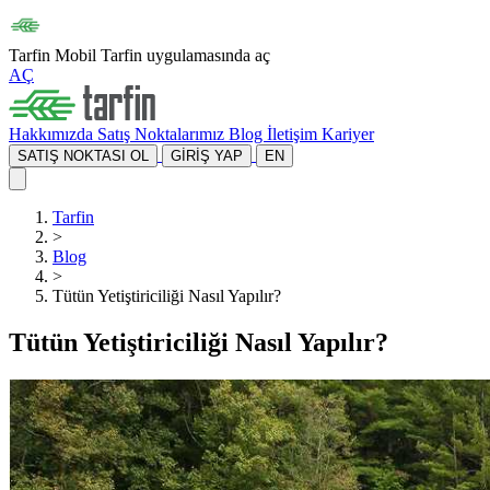
Tarfin Mobil
Tarfin uygulamasında aç
AÇ
Hakkımızda
Satış Noktalarımız
Blog
İletişim
Kariyer
SATIŞ NOKTASI OL
GİRİŞ YAP
EN
Tarfin
>
Blog
>
Tütün Yetiştiriciliği Nasıl Yapılır?
Tütün Yetiştiriciliği Nasıl Yapılır?