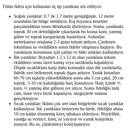
Tütün fidesi için kullanılan üç tip yastıktan söz ediliyor:
Soğuk yastıklar: 0.7 ile 1.7 metre genişliğinde, 12 metre
uzunlukta bir bölge sürülüyor. Kış boyunca kesekler
parçalandıktan sonra ilkbaharda düzleniyor. Sonra, yastıktaki
toprak 30 cm derinliğinde çıkarılarak bu kısma kum, yanmış
gübre ve toprak karıştırılarak bastırılıyor. Ardından
metrekareye ortalama 2-3 gram tohum atılıyor. Çimlenen
tohumlara su verildikten sonra fideler oluşmaya başlıyor. Bu
yastıkların korunması için çalılar ve bitki artıkları kullanılıyor.
Ilık yastıklar: Boyutları 1.2 x 12 m olan yastıklara tohum
ekildikten sonra üzeri kamış veya sazlıklarla kapatılıyor.
Düşük sıcaklıklara karşı daha korunaklı olan ılık yastıklarda,
fidelik yeri bellenerek toprak dışarı atılıyor. Yastık kenarları
60-70 cm taşlarla yükseltildikten sonra alta 5 cm çakıl, 20 cm
toprak, 5-10 cm kalınlığında harç konuluyor. Harç içinde ⅓
kum, ⅔ yanmış ahır gübresi yer alıyor. Sonra fideliğin üstü
cam, hasır veya bezle kapanıyor, süzgeçlerle sulama
gerçekleşiyor.
Sıcak yastıklar: İklimi çok sert olan bölgelerde sıcak yastıklar
kullanılıyor. Ilık yastıklara benzeyen bu türde, fideliğin altına
10 cm kadar sönmemiş kireç tabakası ekleniyor. Böylelikle,
yastığa su verince, kireç ısı yayıyor ve yastık kolaylıkla
ısınıyor. Bu ısı, çimlenmeyi kolaylaştırıyor.