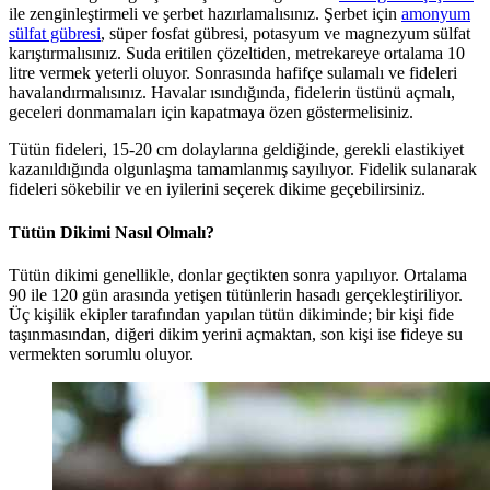
ile zenginleştirmeli ve şerbet hazırlamalısınız. Şerbet için
amonyum
sülfat gübresi
, süper fosfat gübresi, potasyum ve magnezyum sülfat
karıştırmalısınız. Suda eritilen çözeltiden, metrekareye ortalama 10
litre vermek yeterli oluyor. Sonrasında hafifçe sulamalı ve fideleri
havalandırmalısınız. Havalar ısındığında, fidelerin üstünü açmalı,
geceleri donmamaları için kapatmaya özen göstermelisiniz.
Tütün fideleri, 15-20 cm dolaylarına geldiğinde, gerekli elastikiyet
kazanıldığında olgunlaşma tamamlanmış sayılıyor. Fidelik sulanarak
fideleri sökebilir ve en iyilerini seçerek dikime geçebilirsiniz.
Tütün Dikimi Nasıl Olmalı?
Tütün dikimi genellikle, donlar geçtikten sonra yapılıyor. Ortalama
90 ile 120 gün arasında yetişen tütünlerin hasadı gerçekleştiriliyor.
Üç kişilik ekipler tarafından yapılan tütün dikiminde; bir kişi fide
taşınmasından, diğeri dikim yerini açmaktan, son kişi ise fideye su
vermekten sorumlu oluyor.