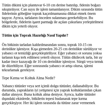
Tütün dikimi için plantuvar 6-10 cm derine batırılıp, fidenin boğazı
sıkıştırılıyor. Can suyu ile işlem tamamlanıyor. Dikim sırasında tütün
fidelerinin göbeğine toprak kaçırılmamasına dikkat etmek önem
taşıyor. Ayrıca, tarlaların önceden sulanması gerekebiliyor. Bu
bölgelerde, fidelerin işaret parmağı ile açılan çukurlara yerleştirilmesi
dikim için yeterli oluyor.
Tütün için Toprak Hazırlığı Nasıl Yapılır?
Ön bitkinin tarladan kaldırılmasından sonra, toprak 10-15 cm
derinlikte işleniyor. Kışa girmeden 20-25 cm derinlikte sürülüyor ve
yabancı ot temizliği gerçekleştiriliyor. Eğer yabancı ot sorunu yoksa
tarlanın kışa terk edilmesi yeterli oluyor. Tütün dikilecek tarla, bir ay
kadar önce kazayağı ile 10 cm derinlikte işleniyor. Sürgü veya tırmık
ile düzeltiliyor. Eğer sonrasında yabancı ot artışı olursa, işlemi
tekrarlamak gerekiyor.
Tepe Kırma ve Koltuk Alma Nedir?
Yabancı tütünler veya sert içimli dolgu tütünler, dallanabiliyor. Bu
durumda, yaprakların iyi yetişmesi için yaprak koltuklarından çıkan
dallar alınıyor. Buna koltuk alma deniyor. Ayrıca, kalite tütünler
dışındaki ekinlerde, bitkilerin tepesi budanarak tepe kırma
gerçekleşiyor. Her iki işlem sırasında da tütüne zarar vermemek