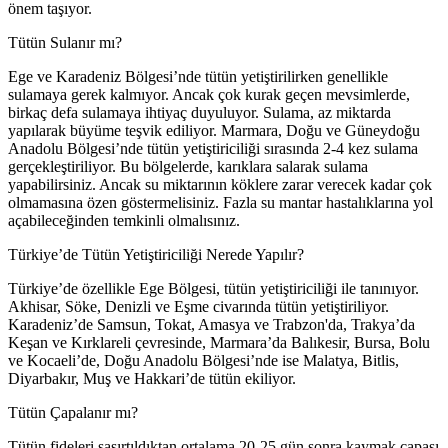
önem taşıyor.
Tütün Sulanır mı?
Ege ve Karadeniz Bölgesi’nde tütün yetiştirilirken genellikle
sulamaya gerek kalmıyor. Ancak çok kurak geçen mevsimlerde,
birkaç defa sulamaya ihtiyaç duyuluyor. Sulama, az miktarda
yapılarak büyüme teşvik ediliyor. Marmara, Doğu ve Güneydoğu
Anadolu Bölgesi’nde tütün yetiştiriciliği sırasında 2-4 kez sulama
gerçekleştiriliyor. Bu bölgelerde, karıklara salarak sulama
yapabilirsiniz. Ancak su miktarının köklere zarar verecek kadar çok
olmamasına özen göstermelisiniz. Fazla su mantar hastalıklarına yol
açabileceğinden temkinli olmalısınız.
Türkiye’de Tütün Yetiştiriciliği Nerede Yapılır?
Türkiye’de özellikle Ege Bölgesi, tütün yetiştiriciliği ile tanınıyor.
Akhisar, Söke, Denizli ve Eşme civarında tütün yetiştiriliyor.
Karadeniz’de Samsun, Tokat, Amasya ve Trabzon'da, Trakya’da
Keşan ve Kırklareli çevresinde, Marmara’da Balıkesir, Bursa, Bolu
ve Kocaeli’de, Doğu Anadolu Bölgesi’nde ise Malatya, Bitlis,
Diyarbakır, Muş ve Hakkari’de tütün ekiliyor.
Tütün Çapalanır mı?
Tütün fideleri şaşırtıldıktan ortalama 20-25 gün sonra kaymak çapası