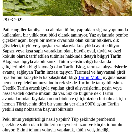
28.03.2022
Patlıcangiller familyasına ait olan tütün, yaprakları sigara yapımında
kullanılan, bir yıllık otsu bitki olarak tanınıyor. Yaz aylarında pembe
çiçekler açan, boyu bir metre civarında olan kültür bitkileri, dik
gövdeleri, tüylü ve yapışkan yapılarıyla kolaylıkla ayırt ediliyor.
Sapsız veya kısa saplı yaprakları olan, büyük oval, tüylü ve özel
kokulu olarak tarif edilen tütünler hakkında detaylı bilgiyi Tarfin
Blog aracılığıyla alabilirsiniz. Tütün yetiştiriciliği hakkında
çiftçilerimizin bilgi kaynağı olan Tarfin Blog, tarımsal alışverişlerde
avantaj sağlayan Tarfin imzası taşıyor. Tarımsal ve hayvansal girdi
fiyatlarının kolaylıkla karşılaştırılabildiği
Tarfin Mobil
uygulamasını
hemen cep telefonunuza indirerek siz de Tarfin ile tanışabilirsiniz.
Üstelik Tarfin aracılığıyla yapılan girdi alışverişlerini, peşin veya
hasat vadeli ödeme imkanı da var. Siz de bugüne dek Tarfin
avantajlarından faydalanan on binlerce çiftçimizden biri olmak için
hemen Türkiye'nin dört bir yanında yer alan 900'ü aşkın Tarfin
yetkili satış noktasına başvurabilirsiniz.
Peki tütün yetiştiriciliği nasıl yapılır? Tüp şeklinde pembemsi
çiçeklere sahip olan tütünlerin meyveleri uzun ve küçük tohumlu
oluyor. Ekimi tohum yoluyla yapılarak, tütün yetiştiriciliği