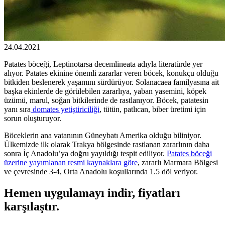
24.04.2021
Patates böceği, Leptinotarsa decemlineata adıyla literatürde yer
alıyor. Patates ekinine önemli zararlar veren böcek, konukçu olduğu
bitkiden beslenerek yaşamını sürdürüyor. Solanacaea familyasına ait
başka ekinlerde de görülebilen zararlıya, yaban yasemini, köpek
üzümü, marul, soğan bitkilerinde de rastlanıyor. Böcek, patatesin
yanı sıra
domates yetiştiriciliği
, tütün, patlıcan, biber üretimi için
sorun oluşturuyor.
Böceklerin ana vatanının Güneybatı Amerika olduğu biliniyor.
Ülkemizde ilk olarak Trakya bölgesinde rastlanan zararlının daha
sonra İç Anadolu’ya doğru yayıldığı tespit ediliyor.
Patates böceği
üzerine yayımlanan resmi kaynaklara göre
, zararlı Marmara Bölgesi
ve çevresinde 3-4, Orta Anadolu koşullarında 1.5 döl veriyor.
Hemen uygulamayı indir, fiyatları
karşılaştır.