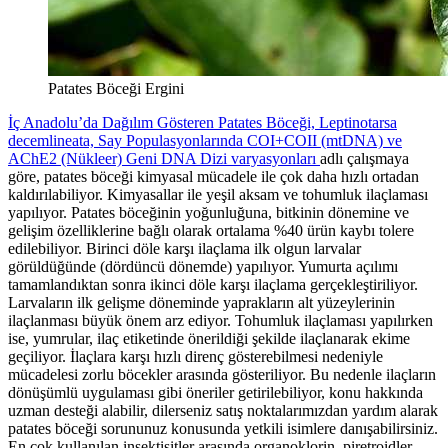
Patates Böceği Ergini
İç Anadolu’da Dağılım Gösteren Patates Böceği, Leptinotarsa
decemlineata, Say Populasyonlarında COI+COII (mtDNA) ve
AChE2 (Nükleer) Geni DNA Dizi varyasyonları
adlı çalışmaya
göre, patates böceği kimyasal mücadele ile çok daha hızlı ortadan
kaldırılabiliyor. Kimyasallar ile yeşil aksam ve tohumluk ilaçlaması
yapılıyor. Patates böceğinin yoğunluğuna, bitkinin dönemine ve
gelişim özelliklerine bağlı olarak ortalama %40 ürün kaybı tolere
edilebiliyor. Birinci döle karşı ilaçlama ilk olgun larvalar
görüldüğünde (dördüncü dönemde) yapılıyor. Yumurta açılımı
tamamlandıktan sonra ikinci döle karşı ilaçlama gerçekleştiriliyor.
Larvaların ilk gelişme döneminde yaprakların alt yüzeylerinin
ilaçlanması büyük önem arz ediyor. Tohumluk ilaçlaması yapılırken
ise, yumrular, ilaç etiketinde önerildiği şekilde ilaçlanarak ekime
geçiliyor. İlaçlara karşı hızlı direnç gösterebilmesi nedeniyle
mücadelesi zorlu böcekler arasında gösteriliyor. Bu nedenle ilaçların
dönüşümlü uygulaması gibi öneriler getirilebiliyor, konu hakkında
uzman desteği alabilir, dilerseniz satış noktalarımızdan yardım alarak
patates böceği sorununuz konusunda yetkili isimlere danışabilirsiniz.
En çok kullanılan insektisitler arasında organoklorin, piretroidler,