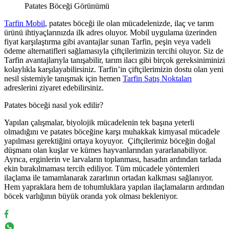
Patates Böceği Görünümü
Tarfin Mobil
, patates böceği ile olan mücadelenizde, ilaç ve tarım
ürünü ihtiyaçlarınızda ilk adres oluyor. Mobil uygulama üzerinden
fiyat karşılaştırma gibi avantajlar sunan Tarfin, peşin veya vadeli
ödeme alternatifleri sağlamasıyla çiftçilerimizin tercihi oluyor. Siz de
Tarfin avantajlarıyla tanışabilir, tarım ilacı gibi birçok gereksiniminizi
kolaylıkla karşılayabilirsiniz. Tarfin’in çiftçilerimizin dostu olan yeni
nesil sistemiyle tanışmak için hemen
Tarfin Satış Noktaları
adreslerini ziyaret edebilirsiniz.
Patates böceği nasıl yok edilir?
Yapılan çalışmalar, biyolojik mücadelenin tek başına yeterli
olmadığını ve patates böceğine karşı muhakkak kimyasal mücadele
yapılması gerektiğini ortaya koyuyor. Çiftçilerimiz böceğin doğal
düşmanı olan kuşlar ve kümes hayvanlarından yararlanabiliyor.
Ayrıca, erginlerin ve larvaların toplanması, hasadın ardından tarlada
ekin bırakılmaması tercih ediliyor. Tüm mücadele yöntemleri
ilaçlama ile tamamlanarak zararlının ortadan kalkması sağlanıyor.
Hem yapraklara hem de tohumluklara yapılan ilaçlamaların ardından
böcek varlığının büyük oranda yok olması bekleniyor.