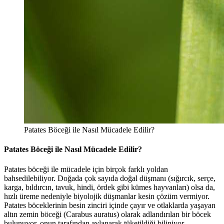
Patates Böceği ile Nasıl Mücadele Edilir?
Patates Böceği ile Nasıl Mücadele Edilir?
Patates böceği ile mücadele için birçok farklı yoldan
bahsedilebiliyor. Doğada çok sayıda doğal düşmanı (sığırcık, serçe,
karga, bıldırcın, tavuk, hindi, ördek gibi kümes hayvanları) olsa da,
hızlı üreme nedeniyle biyolojik düşmanlar kesin çözüm vermiyor.
Patates böceklerinin besin zinciri içinde çayır ve otlaklarda yaşayan
altın zemin böceği (Carabus auratus) olarak adlandırılan bir böcek
bulunuyor, onun tarafından avlanarak tüketildiği biliniyor.