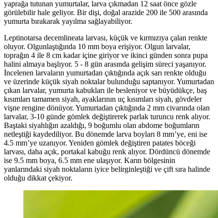
yaprağa tutunan yumurtalar, larva çıkmadan 12 saat önce gözle
görülebilir hale geliyor. Bir dişi, doğal arazide 200 ile 500 arasında
yumurta bırakarak yayılma sağlayabiliyor.
Leptinotarsa decemlineata larvası, küçük ve kırmızıya çalan renkte
oluyor. Olgunlaştığında 10 mm boya erişiyor. Olgun larvalar,
toprağın 4 ile 8 cm kadar içine giriyor ve ikinci günden sonra pupa
halini almaya başlıyor. 5 - 8 gün arasında gelişim süreci yaşanıyor.
İncelenen larvaların yumurtadan çıktığında açık sarı renkte olduğu
ve üzerinde küçük siyah noktalar bulunduğu saptanıyor. Yumurtadan
çıkan larvalar, yumurta kabukları ile besleniyor ve büyüdükçe, baş
kısımları tamamen siyah, ayaklarının uç kısımları siyah, gövdeler
vişne rengine dönüyor. Yumurtadan çıktığında 2 mm civarında olan
larvalar, 3-10 günde gömlek değiştirerek parlak turuncu renk alıyor.
Baştaki siyahlığın azaldığı, 9 boğumlu olan abdome boğumların
netleştiği kaydediliyor. Bu dönemde larva boyları 8 mm’ye, eni ise
4.5 mm’ye uzanıyor. Yeniden gömlek değiştiren patates böceği
larvası, daha açık, portakal kabuğu renk alıyor. Dördüncü dönemde
ise 9.5 mm boya, 6.5 mm ene ulaşıyor. Karın bölgesinin
yanlarındaki siyah noktaların iyice belirginleştiği ve çift sıra halinde
olduğu dikkat çekiyor.