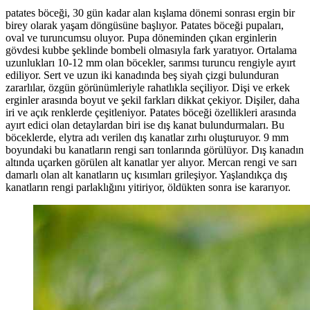
patates böceği, 30 gün kadar alan kışlama dönemi sonrası ergin bir
birey olarak yaşam döngüsüne başlıyor. Patates böceği pupaları,
oval ve turuncumsu oluyor. Pupa döneminden çıkan erginlerin
gövdesi kubbe şeklinde bombeli olmasıyla fark yaratıyor. Ortalama
uzunlukları 10-12 mm olan böcekler, sarımsı turuncu rengiyle ayırt
ediliyor. Sert ve uzun iki kanadında beş siyah çizgi bulunduran
zararlılar, özgün görünümleriyle rahatlıkla seçiliyor. Dişi ve erkek
erginler arasında boyut ve şekil farkları dikkat çekiyor. Dişiler, daha
iri ve açık renklerde çeşitleniyor. Patates böceği özellikleri arasında
ayırt edici olan detaylardan biri ise dış kanat bulundurmaları. Bu
böceklerde, elytra adı verilen dış kanatlar zırhı oluşturuyor. 9 mm
boyundaki bu kanatların rengi sarı tonlarında görülüyor. Dış kanadın
altında uçarken görülen alt kanatlar yer alıyor. Mercan rengi ve sarı
damarlı olan alt kanatların uç kısımları grileşiyor. Yaşlandıkça dış
kanatların rengi parlaklığını yitiriyor, öldükten sonra ise kararıyor.