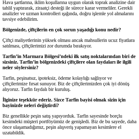
Hava şartlarına, iklim koşullarına uygun olarak toprak analizine dair
tahlil yaptırarak, ziraatçi desteği ile sürece karar vermeliler. Gerekli
analizler ve uzman kontrolleri ışığında, doğru işlemle yol almalarını
tavsiye edebilirim.
Bölgenizde, çiftçilerin en çok sorun yaşadığı konu nedir?
Çiftçi maliyetlerinin yüksek olması ancak mahsullerin ucuz fiyatlara
satılması, çiftçilerimizi zor durumda bırakıyor.
Tarfin’in Marmara Bölgesi’ndeki ilk satış noktalarından biri de
sizsiniz. Tarfin’in bölgenizdeki çiftçilere olan faydaları ile ilgili
neler söylersiniz?
Tarfin, peşinatsız, ipoteksiz, ödeme kolaylığı sağlıyor ve
çiftçilerimize fırsat sunuyor. Biz de çiftçilerimizden çok iyi dönüş
alıyoruz. Tarfin faydalı bir kuruluş.
İlginize teşekkür ederiz. Sizce Tarfin bayisi olmak sizin için
bayinizde neleri değiştirdi?
Biz genellikle peşin satış yapıyorduk. Tarfin sayesinde borçlu
kesimdeki müşteri portföyümüz de genişledi. Biz de bu sayede, daha
önce ulaşamadığımız, peşin alışveriş yapamayan kesimlere el
uzatabildik.