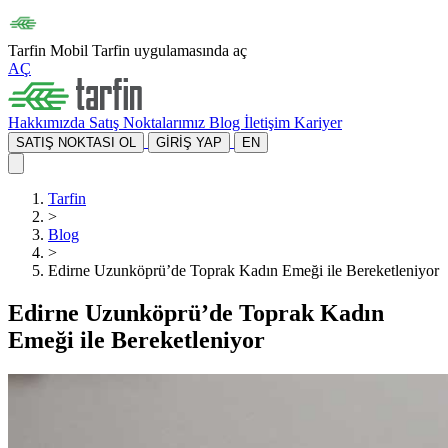
Tarfin Mobil
Tarfin uygulamasında aç
AÇ
Hakkımızda
Satış Noktalarımız
Blog
İletişim
Kariyer
SATIŞ NOKTASI OL
GİRİŞ YAP
EN
Tarfin
>
Blog
>
Edirne Uzunköprü’de Toprak Kadın Emeği ile Bereketleniyor
Edirne Uzunköprü’de Toprak Kadın
Emeği ile Bereketleniyor