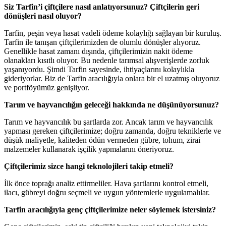
Siz Tarfin’i çiftçilere nasıl anlatıyorsunuz? Çiftçilerin geri
dönüşleri nasıl oluyor?
Tarfin, peşin veya hasat vadeli ödeme kolaylığı sağlayan bir kuruluş.
Tarfin ile tanışan çiftçilerimizden de olumlu dönüşler alıyoruz.
Genellikle hasat zamanı dışında, çiftçilerimizin nakit ödeme
olanakları kısıtlı oluyor. Bu nedenle tarımsal alışverişlerde zorluk
yaşanıyordu. Şimdi Tarfin sayesinde, ihtiyaçlarını kolaylıkla
gideriyorlar. Biz de Tarfin aracılığıyla onlara bir el uzatmış oluyoruz
ve portföyümüz genişliyor.
Tarım ve hayvancılığın geleceği hakkında ne düşünüyorsunuz?
Tarım ve hayvancılık bu şartlarda zor. Ancak tarım ve hayvancılık
yapması gereken çiftçilerimize; doğru zamanda, doğru tekniklerle ve
düşük maliyetle, kaliteden ödün vermeden gübre, tohum, zirai
malzemeler kullanarak işçilik yapmalarını öneriyoruz.
Çiftçilerimiz sizce hangi teknolojileri takip etmeli?
İlk önce toprağı analiz ettirmeliler. Hava şartlarını kontrol etmeli,
ilacı, gübreyi doğru seçmeli ve uygun yöntemlerle uygulamalılar.
Tarfin aracılığıyla genç çiftçilerimize neler söylemek istersiniz?