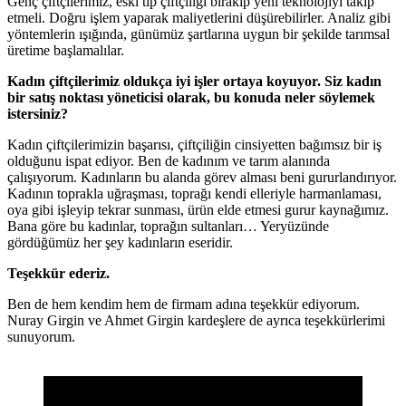
Genç çiftçilerimiz, eski tip çiftçiliği bırakıp yeni teknolojiyi takip
etmeli. Doğru işlem yaparak maliyetlerini düşürebilirler. Analiz gibi
yöntemlerin ışığında, günümüz şartlarına uygun bir şekilde tarımsal
üretime başlamalılar.
Kadın çiftçilerimiz oldukça iyi işler ortaya koyuyor. Siz kadın
bir satış noktası yöneticisi olarak, bu konuda neler söylemek
istersiniz?
Kadın çiftçilerimizin başarısı, çiftçiliğin cinsiyetten bağımsız bir iş
olduğunu ispat ediyor. Ben de kadınım ve tarım alanında
çalışıyorum. Kadınların bu alanda görev alması beni gururlandırıyor.
Kadının toprakla uğraşması, toprağı kendi elleriyle harmanlaması,
oya gibi işleyip tekrar sunması, ürün elde etmesi gurur kaynağımız.
Bana göre bu kadınlar, toprağın sultanları… Yeryüzünde
gördüğümüz her şey kadınların eseridir.
Teşekkür ederiz.
Ben de hem kendim hem de firmam adına teşekkür ediyorum.
Nuray Girgin ve Ahmet Girgin kardeşlere de ayrıca teşekkürlerimi
sunuyorum.