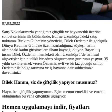
07.03.2022
Satış Noktalarımızla yaptığımız çiftçilik ve hayvancılık üzerine
sohbet serisinin ilk bölümünde, Edirne Uzunköprü'deki satış
noktamız Birikim Gübre'nin yöneticisi, Dilek Özdemir ile görüştük.
Dünya Kadınlar Günü'ne özel hazırladığımız söyleşi, tarım
alanındaki kadın girişimcilere ilham kaynağı oluyor. Başarılı iş
insanı Dilek Özdemir, memleketi olan Uzunköprü’de tarımsal
alışverişler için nitelikli bir adres oluşturmanın gururunu yaşıyor. 35
yıldır sektöre emek veren Özdemir, evli ve bir kız çocuğu sahibi.
Özdemir ile bölge tarımına ve iş hayatına dair sohbetimize
davetlisiniz:
Dilek Hanım, siz de çiftçilik yapıyor musunuz?
Hayır, ben çiftçilik yapmıyorum. Eşim memur emeklisi ve emekli
olduğundan bu yana çiftçilikle uğraşıyor.
Hemen uygulamayı indir, fiyatları