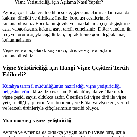
Vişne Yetiştiriciliği için Aşılama Nasıl Yapılır?
Ayrıca, çok fazla tercih edilmese de, genç anaçların aşılanmasında
kakma, dilcikli ve dilciksiz İngiliz, boru aşı çeşitlerini de
kullanabilirsiniz. Eper kalın gövde ve ana dallarda çeşit değiştirme
aşısı yapacaksanız kakma aşıyı tercih etmelisiniz. Diğer yandan, iki
meyve türünü aşıyla çoğaltırken, toprak tipine göre değişik anaç
kullanmalısınız.
Vişnelerde anaç olarak kuş kirazı, idris ve vişne anaçlarını
kullanabilirsiniz.
Vişne Yetiştiriciliği için Hangi Vişne Çeşitleri Tercih
Edilmeli?
Kütahya tarım il müdürlüğünün hazırladığı vişne yetiştiriciliği
belgesine göre
, kiraz ile kıyaslandığında dünyada ve ülkemizde
vişne çeşidi sayısı oldukça azdır. Önerilen iki vişne türü ile vişne
yetiştiriciliği yapılıyor. Montmorency ve Kütahya vişneleri, verimli
ve lezzetli ürünleriyle çiftçilerimizin tercihi oluyor.
Montmorency vişnesi yetiştiriciliği
Avrupa ve Amerika’da oldukça yaygın olan bu vişne türü, uzun