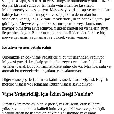
saplı, kısa saplı, sarkık dallı ve Sauringy Montmorency olmak üzere
dört farklı çeşit sunuyor. En fazla yetiştirilen ise kısa saplı
Montmorency vişnesi oluyor. Meyvesi yuvarlak, sap ve uç kısımları
hafifçe basık, orta kısmı şişkin ve sap çukuru derin olan bu
vişnelerin, kabuğu düz, kırmızı renklerinde, üzeri benekli, yumuşak
görülüyor. Meyve eti genellikle sarımsı pembe veya kırmızımsı,
mayhoş olmasıyla ayırt ediliyor. Yüksek kaliteli bu vişnelerin suyu
ile pembe çıkıyor. Bu türün en önemli özelliklerinden biri ise hiç
meyve çatlaması yapmaması ve yüksek verim vermesi.
Kütahya vişnesi yetiştiriciliği
Ülkemizde en çok vişne yetiştiriciliği bu tür üzerinden yapılıyor.
Meyvesi yuvarlakça, kalp şekline benzeyen ve uç tarafı küt olan
vişneler, parlak koyu kırmızı renklere sahip oluyor. Mayhoş, sulu ve
aromalı bu meyvelerde de çatlamaya rastlanmıyor.
Diğer vişne çeşitleri arasında katırlı vişnesi, macar vişnesi, English
morello vişnesi ve Heimanns Rubin vişnesi sayılabiliyor.
Vişne Yetiştiriciliği için İklim İsteği Nasıldır?
Ilıman iklim meyvesi olan vişneler, yazları serin, oransal nemi
yüksek yerlerde daha kaliteli ürün veriyor. Yüksek ve çok düşük
sıcaklıklardan hoşlanmayan bitkinin gelişiminde yavaşlama