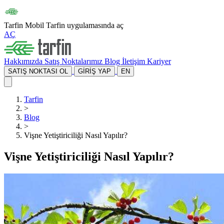
Tarfin Mobil
Tarfin uygulamasında aç
AÇ
Hakkımızda
Satış Noktalarımız
Blog
İletişim
Kariyer
SATIŞ NOKTASI OL
GİRİŞ YAP
EN
Tarfin
>
Blog
>
Vişne Yetiştiriciliği Nasıl Yapılır?
Vişne Yetiştiriciliği Nasıl Yapılır?