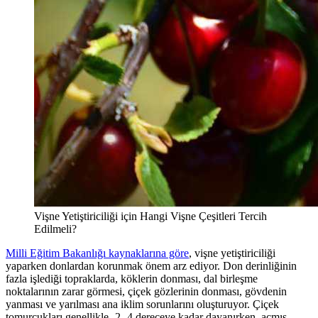
Vişne Yetiştiriciliği için Hangi Vişne Çeşitleri Tercih
Edilmeli?
Milli Eğitim Bakanlığı kaynaklarına göre
, vişne yetiştiriciliği
yaparken donlardan korunmak önem arz ediyor. Don derinliğinin
fazla işlediği topraklarda, köklerin donması, dal birleşme
noktalarının zarar görmesi, çiçek gözlerinin donması, gövdenin
yanması ve yarılması ana iklim sorunlarını oluşturuyor. Çiçek
tomurcukları genellikle -2,-4 dereceye kadar dayanırken, açmış