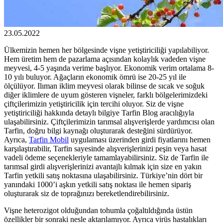
23.05.2022
Ülkemizin hemen her bölgesinde vişne yetiştiriciliği yapılabiliyor.
Hem üretim hem de pazarlama açısından kolaylık vadeden vişne
meyvesi, 4-5 yaşında verime başlıyor. Ekonomik verim ortalama 8-
10 yılı buluyor. Ağaçların ekonomik ömrü ise 20-25 yıl ile
ölçülüyor. Ilıman iklim meyvesi olarak bilinse de sıcak ve soğuk
diğer iklimlere de uyum gösteren vişneler, farklı bölgelerimizdeki
çiftçilerimizin yetiştiricilik için tercihi oluyor. Siz de vişne
yetiştiriciliği hakkında detaylı bilgiye Tarfin Blog aracılığıyla
ulaşabilirsiniz. Çiftçilerimizin tarımsal alışverişlerde yardımcısı olan
Tarfin, doğru bilgi kaynağı oluşturarak desteğini sürdürüyor.
Ayrıca,
Tarfin Mobil
uygulaması üzerinden girdi fiyatlarını hemen
karşılaştırabilir, Tarfin sayesinde alışverişlerinizi peşin veya hasat
vadeli ödeme seçenekleriyle tamamlayabilirsiniz. Siz de Tarfin ile
tarımsal girdi alışverişlerinizi avantajlı kılmak için size en yakın
Tarfin yetkili satış noktasına ulaşabilirsiniz. Türkiye’nin dört bir
yanındaki 1000’i aşkın yetkili satış noktası ile hemen sipariş
oluşturarak siz de toprağınızı bereketlendirebilirsiniz.
Vişne heterozigot olduğundan tohumla çoğaltıldığında üstün
özellikler bir sonraki nesle aktarılamıyor. Ayrıca virüs hastalıkları