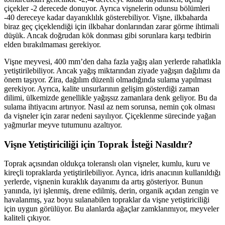
çiçekler -2 derecede donuyor. Ayrıca vişnelerin odunsu bölümleri
-40 dereceye kadar dayanıklılık gösterebiliyor. Vişne, ilkbaharda
biraz geç çiçeklendiği için ilkbahar donlarından zarar görme ihtimali
düşük. Ancak doğrudan kök donması gibi sorunlara karşı tedbirin
elden bırakılmaması gerekiyor.
Vişne meyvesi, 400 mm’den daha fazla yağış alan yerlerde rahatlıkla
yetiştirilebiliyor. Ancak yağış miktarından ziyade yağışın dağılımı da
önem taşıyor. Zira, dağılım düzenli olmadığında sulama yapılması
gerekiyor. Ayrıca, kalite unsurlarının gelişim gösterdiği zaman
dilimi, ülkemizde genellikle yağışsız zamanlara denk geliyor. Bu da
sulama ihtiyacını artırıyor. Nasıl az nem sorunsa, nemin çok olması
da vişneler için zarar nedeni sayılıyor. Çiçeklenme sürecinde yağan
yağmurlar meyve tutumunu azaltıyor.
Vişne Yetiştiriciliği için Toprak İsteği Nasıldır?
Toprak açısından oldukça toleranslı olan vişneler, kumlu, kuru ve
kireçli topraklarda yetiştirilebiliyor. Ayrıca, idris anacının kullanıldığı
yerlerde, vişnenin kuraklık dayanımı da artış gösteriyor. Bunun
yanında, iyi işlenmiş, drene edilmiş, derin, organik açıdan zengin ve
havalanmış, yaz boyu sulanabilen topraklar da vişne yetiştiriciliği
için uygun görülüyor. Bu alanlarda ağaçlar zamklanmıyor, meyveler
kaliteli çıkıyor.