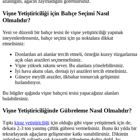
azaldığını, ağacın zayıfladığını görebilirsiniz.
Vişne Yetiştiriciliği için Bahçe Seçimi Nasıl
Olmalıdır?
Yeni ve düzenli bir bahçe tesisi ile vişne yetiştiriciliği yapmak
isteyenlerdenseniz, bahçe seçimi için şu noktalara dikkat
etmelisiniz:
Donlardan ari alanlar tercih etmeli, örneğin kuzey rüzgarlarına
açık olan arazileri seçmemelisiniz.
Vişne yüksek rakımı sever. Bu alanlara yönelebilirsiniz.
İyi hava akımı olan, drenajı iyi arazileri tercih etmelisiniz.
Güneye meyilli araziler, ilkbahar tomurcuk gelişimini
hızlandırıyor.
Bu bilgiler ışığında vişne bahçesi tesisi yapacağınız alanları
bulabilirsiniz.
Vişne Yetiştiriciliğinde Gübreleme Nasıl Olmalıdır?
Tıpkı
kiraz yetiştiriciliği
için olduğu gibi vişne yetiştirmek için de,
dekara 2-3 ton yanmış çiftlik gübresi vermelisiniz. Bunu iki yılda bir
tekrarlayarak ağaçların gelişmesine katkı sunabilirsiniz. Dikimin
ardından ilk yıllarda çok kuvvetli gübreleme doğru değil, bu