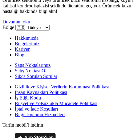
Örümcek sendromu veya örümcek kuzu sendromu hastalığı, koyun
kalıtsal kondrodisplazisi şeklinde literatüre geçiyor. Örümcek kuzu
hastalığı hakkında bilgi alın!
Devamını oku
Bölge
Hakkımızda
Belgelerimiz
Kariyer
Blog
Satış Noktalarımız
Satış Noktası Ol
Sıkça Sorulan Sorular
Gizlilik ve Kişisel Verilerin Korunması Politikası
İnsan Kaynakları Politikası
İş Etiği Kodu
Rüşvet ve Yolsuzlukla Mücadele Politikası
İptal ve İade Koşulları
Bilgi Toplumu Hizmetleri
Tarfin mobil’i indirin