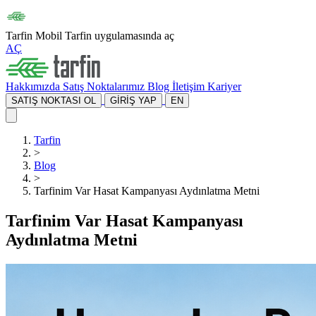
Tarfin Mobil
Tarfin uygulamasında aç
AÇ
Hakkımızda
Satış Noktalarımız
Blog
İletişim
Kariyer
SATIŞ NOKTASI OL
GİRİŞ YAP
EN
Tarfin
>
Blog
>
Tarfinim Var Hasat Kampanyası Aydınlatma Metni
Tarfinim Var Hasat Kampanyası
Aydınlatma Metni