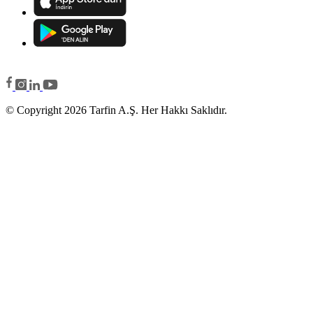
© Copyright 2026 Tarfin A.Ş. Her Hakkı Saklıdır.