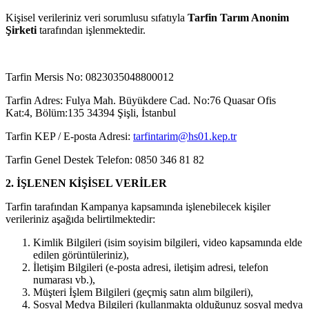
Kişisel verileriniz veri sorumlusu sıfatıyla
Tarfin Tarım Anonim
Şirketi
tarafından işlenmektedir.
Tarfin Mersis No: 0823035048800012
Tarfin Adres: Fulya Mah. Büyükdere Cad. No:76 Quasar Ofis
Kat:4, Bölüm:135 34394 Şişli, İstanbul
Tarfin KEP / E-posta Adresi:
tarfintarim@hs01.kep.tr
Tarfin Genel Destek Telefon: 0850 346 81 82
2. İŞLENEN KİŞİSEL VERİLER
Tarfin tarafından Kampanya kapsamında işlenebilecek kişiler
verileriniz aşağıda belirtilmektedir:
Kimlik Bilgileri (isim soyisim bilgileri, video kapsamında elde
edilen görüntüleriniz),
İletişim Bilgileri (e-posta adresi, iletişim adresi, telefon
numarası vb.),
Müşteri İşlem Bilgileri (geçmiş satın alım bilgileri),
Sosyal Medya Bilgileri (kullanmakta olduğunuz sosyal medya