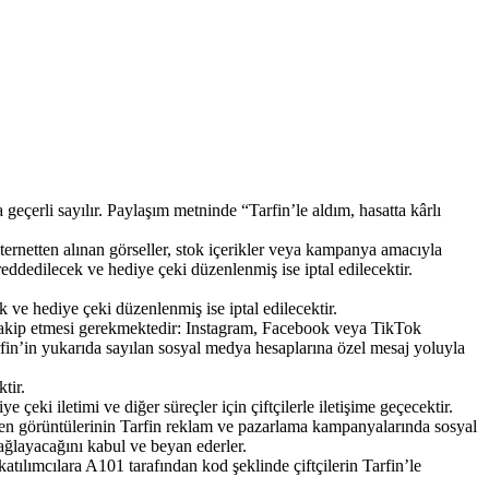
eçerli sayılır. Paylaşım metninde “Tarfin’le aldım, hasatta kârlı
ternetten alınan görseller, stok içerikler veya kampanya amacıyla
ddedilecek ve hediye çeki düzenlenmiş ise iptal edilecektir.
k ve hediye çeki düzenlenmiş ise iptal edilecektir.
i takip etmesi gerekmektedir: Instagram, Facebook veya TikTok
fin’in yukarıda sayılan sosyal medya hesaplarına özel mesaj yoluyla
tir.
çeki iletimi ve diğer süreçler için çiftçilerle iletişime geçecektir.
üken görüntülerinin Tarfin reklam ve pazarlama kampanyalarında sosyal
sağlayacağını kabul ve beyan ederler.
ılımcılara A101 tarafından kod şeklinde çiftçilerin Tarfin’le