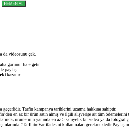
HEMEN AL
ya da videosunu çek.
aha görünür hale getir.
le paylaş.
eki
kazanır.
eçerlidir. Tarfin kampanya tarihlerini uzatma hakkına sahiptir.
den en az bir ürün satın almış ve ilgili alışverişe ait tüm ödemelerini t
lalarında, ürünlerinin yanında en az 5 saniyelik bir video ya da fotoğ
aşımlarında #TarfinimVar ifadesini kullanmaları gerekmektedir.Paylaşım