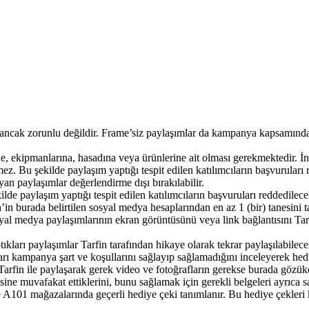
, ancak zorunlu değildir. Frame’siz paylaşımlar da kampanya kapsamında g
ne, ekipmanlarına, hasadına veya ürünlerine ait olması gerekmektedir. İn
Bu şekilde paylaşım yaptığı tespit edilen katılımcıların başvuruları re
 paylaşımlar değerlendirme dışı bırakılabilir.
lde paylaşım yaptığı tespit edilen katılımcıların başvuruları reddedilece
n’in burada belirtilen sosyal medya hesaplarından en az 1 (bir) tanesin
yal medya paylaşımlarının ekran görüntüsünü veya link bağlantısını Tar
ıkları paylaşımlar Tarfin tarafından hikaye olarak tekrar paylaşılabilecek
rı kampanya şart ve koşullarını sağlayıp sağlamadığını inceleyerek hediye 
 Tarfin ile paylaşarak gerek video ve fotoğrafların gerekse burada göz
esine muvafakat ettiklerini, bunu sağlamak için gerekli belgeleri ayrıca 
101 mağazalarında geçerli hediye çeki tanımlanır. Bu hediye çekleri kat