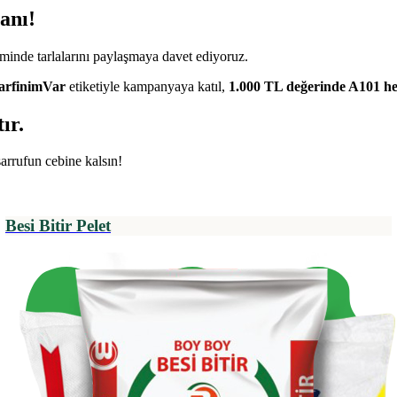
anı!
öneminde tarlalarını paylaşmaya davet ediyoruz.
arfinimVar
etiketiyle kampanyaya katıl,
1.000 TL değerinde A101 he
ır.
sarrufun cebine kalsın!
Besi Bitir Pelet