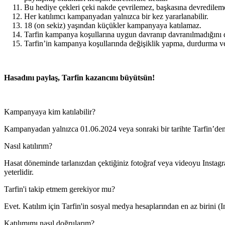
Bu hediye çekleri çeki nakde çevrilemez, başkasına devredileme
Her katılımcı kampanyadan yalnızca bir kez yararlanabilir.
18 (on sekiz) yaşından küçükler kampanyaya katılamaz.
Tarfin kampanya koşullarına uygun davranıp davranılmadığını di
Tarfin’in kampanya koşullarında değişiklik yapma, durdurma ve
Hasadını paylaş, Tarfin kazancını büyütsün!
Kampanyaya kim katılabilir?
Kampanyadan yalnızca 01.06.2024 veya sonraki bir tarihte Tarfin’den en 
Nasıl katılırım?
Hasat döneminde tarlanızdan çektiğiniz fotoğraf veya videoyu Instag
yeterlidir.
Tarfin'i takip etmem gerekiyor mu?
Evet. Katılım için Tarfin'in sosyal medya hesaplarından en az birini 
Katılımımı nasıl doğrularım?