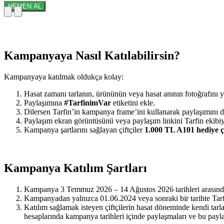
HEMEN AL
Kampanyaya Nasıl Katılabilirsin?
Kampanyaya katılmak oldukça kolay:
Hasat zamanı tarlanın, ürününün veya hasat anının fotoğrafını 
Paylaşımına
#TarfinimVar
etiketini ekle.
Dilersen Tarfin’in kampanya frame’ini kullanarak paylaşımını d
Paylaşım ekran görüntüsünü veya paylaşım linkini Tarfin ekibiy
Kampanya şartlarını sağlayan çiftçiler
1.000 TL A101 hediye ç
Kampanya Katılım Şartları
Kampanya 3 Temmuz 2026 – 14 Ağustos 2026 tarihleri arasında g
Kampanyadan yalnızca 01.06.2024 veya sonraki bir tarihte Tarfin’
Katılım sağlamak isteyen çiftçilerin hasat döneminde kendi tar
hesaplarında kampanya tarihleri içinde paylaşmaları ve bu payl