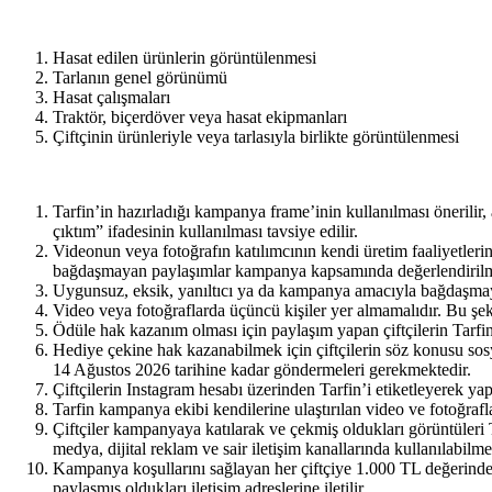
Hasat edilen ürünlerin görüntülenmesi
Tarlanın genel görünümü
Hasat çalışmaları
Traktör, biçerdöver veya hasat ekipmanları
Çiftçinin ürünleriyle veya tarlasıyla birlikte görüntülenmesi
Tarfin’in hazırladığı kampanya frame’inin kullanılması önerilir
çıktım” ifadesinin kullanılması tavsiye edilir.
Videonun veya fotoğrafın katılımcının kendi üretim faaliyetleri
bağdaşmayan paylaşımlar kampanya kapsamında değerlendirilmez. 
Uygunsuz, eksik, yanıltıcı ya da kampanya amacıyla bağdaşmayan
Video veya fotoğraflarda üçüncü kişiler yer almamalıdır. Bu şeki
Ödüle hak kazanım olması için paylaşım yapan çiftçilerin Tarfi
Hediye çekine hak kazanabilmek için çiftçilerin söz konusu sos
14 Ağustos 2026 tarihine kadar göndermeleri gerekmektedir.
Çiftçilerin Instagram hesabı üzerinden Tarfin’i etiketleyerek yapt
Tarfin kampanya ekibi kendilerine ulaştırılan video ve fotoğrafla
Çiftçiler kampanyaya katılarak ve çekmiş oldukları görüntüleri
medya, dijital reklam ve sair iletişim kanallarında kullanılabilm
Kampanya koşullarını sağlayan her çiftçiye 1.000 TL değerinde A
paylaşmış oldukları iletişim adreslerine iletilir.