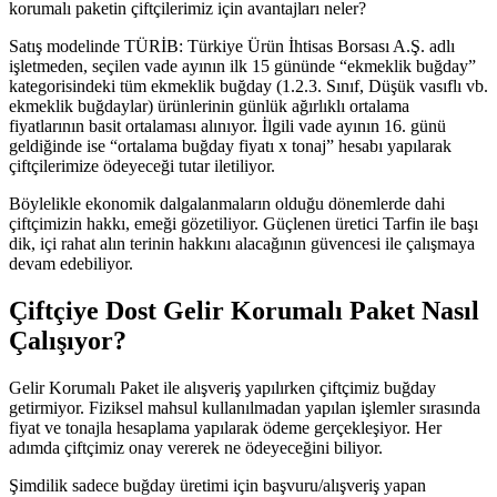
korumalı paketin çiftçilerimiz için avantajları neler?
Satış modelinde TÜRİB: Türkiye Ürün İhtisas Borsası A.Ş. adlı
işletmeden, seçilen vade ayının ilk 15 gününde “ekmeklik buğday”
kategorisindeki tüm ekmeklik buğday (1.2.3. Sınıf, Düşük vasıflı vb.
ekmeklik buğdaylar) ürünlerinin günlük ağırlıklı ortalama
fiyatlarının basit ortalaması alınıyor. İlgili vade ayının 16. günü
geldiğinde ise “ortalama buğday fiyatı x tonaj” hesabı yapılarak
çiftçilerimize ödeyeceği tutar iletiliyor.
Böylelikle ekonomik dalgalanmaların olduğu dönemlerde dahi
çiftçimizin hakkı, emeği gözetiliyor. Güçlenen üretici Tarfin ile başı
dik, içi rahat alın terinin hakkını alacağının güvencesi ile çalışmaya
devam edebiliyor.
Çiftçiye Dost Gelir Korumalı Paket Nasıl
Çalışıyor?
Gelir Korumalı Paket ile alışveriş yapılırken çiftçimiz buğday
getirmiyor. Fiziksel mahsul kullanılmadan yapılan işlemler sırasında
fiyat ve tonajla hesaplama yapılarak ödeme gerçekleşiyor. Her
adımda çiftçimiz onay vererek ne ödeyeceğini biliyor.
Şimdilik sadece buğday üretimi için başvuru/alışveriş yapan