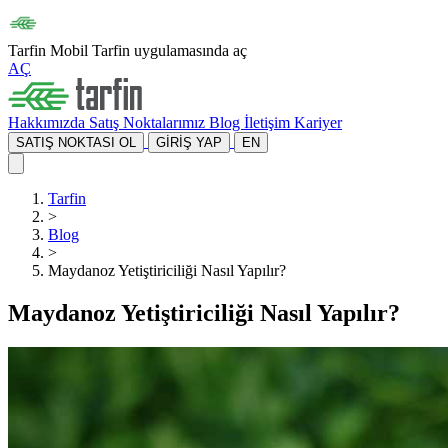
Tarfin Mobil
Tarfin uygulamasında aç
AÇ
Hakkımızda
Satış Noktalarımız
Blog
İletişim
Kariyer
SATIŞ NOKTASI OL
GİRİŞ YAP
EN
Tarfin
>
Blog
>
Maydanoz Yetiştiriciliği Nasıl Yapılır?
Maydanoz Yetiştiriciliği Nasıl Yapılır?