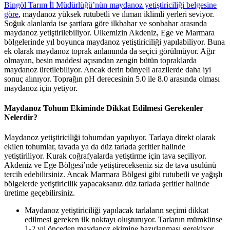
Bingöl Tarım İl Müdürlüğü’nün maydanoz yetiştiriciliği belgesine
göre
, maydanoz yüksek rutubetli ve ılıman iklimli yerleri seviyor.
Soğuk alanlarda ise şartlara göre ilkbahar ve sonbahar arasında
maydanoz yetiştirilebiliyor. Ülkemizin Akdeniz, Ege ve Marmara
bölgelerinde yıl boyunca maydanoz yetiştiriciliği yapılabiliyor. Buna
ek olarak maydanoz toprak anlamında da seçici görülmüyor. Ağır
olmayan, besin maddesi açısından zengin bütün topraklarda
maydanoz üretilebiliyor. Ancak derin bünyeli arazilerde daha iyi
sonuç alınıyor. Toprağın pH derecesinin 5.0 ile 8.0 arasında olması
maydanoz için yetiyor.
Maydanoz Tohum Ekiminde Dikkat Edilmesi Gerekenler
Nelerdir?
Maydanoz yetiştiriciliği tohumdan yapılıyor. Tarlaya direkt olarak
ekilen tohumlar, tavada ya da düz tarlada şeritler halinde
yetiştiriliyor. Kurak coğrafyalarda yetiştirme için tava seçiliyor.
Akdeniz ve Ege Bölgesi’nde yetiştirecekseniz siz de tava usulünü
tercih edebilirsiniz. Ancak Marmara Bölgesi gibi rutubetli ve yağışlı
bölgelerde yetiştiricilik yapacaksanız düz tarlada şeritler halinde
üretime geçebilirsiniz.
Maydanoz yetiştiriciliği yapılacak tarlaların seçimi dikkat
edilmesi gereken ilk noktayı oluşturuyor. Tarlanın mümkünse
1-2 yıl önceden maydanoz ekimine hazırlanması gerekiyor.