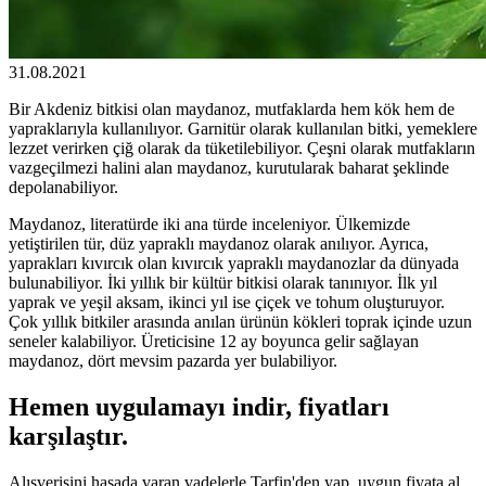
31.08.2021
Bir Akdeniz bitkisi olan maydanoz, mutfaklarda hem kök hem de
yapraklarıyla kullanılıyor. Garnitür olarak kullanılan bitki, yemeklere
lezzet verirken çiğ olarak da tüketilebiliyor. Çeşni olarak mutfakların
vazgeçilmezi halini alan maydanoz, kurutularak baharat şeklinde
depolanabiliyor.
Maydanoz, literatürde iki ana türde inceleniyor. Ülkemizde
yetiştirilen tür, düz yapraklı maydanoz olarak anılıyor. Ayrıca,
yaprakları kıvırcık olan kıvırcık yapraklı maydanozlar da dünyada
bulunabiliyor. İki yıllık bir kültür bitkisi olarak tanınıyor. İlk yıl
yaprak ve yeşil aksam, ikinci yıl ise çiçek ve tohum oluşturuyor.
Çok yıllık bitkiler arasında anılan ürünün kökleri toprak içinde uzun
seneler kalabiliyor. Üreticisine 12 ay boyunca gelir sağlayan
maydanoz, dört mevsim pazarda yer bulabiliyor.
Hemen uygulamayı indir, fiyatları
karşılaştır.
Alışverişini hasada varan vadelerle Tarfin'den yap, uygun fiyata al,