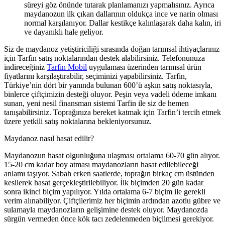
süreyi göz önünde tutarak planlamanızı yapmalısınız. Ayrıca
maydanozun ilk çıkan dallarının oldukça ince ve narin olması
normal karşılanıyor. Dallar kestikçe kalınlaşarak daha kalın, iri
ve dayanıklı hale geliyor.
Siz de maydanoz yetiştiriciliği sırasında doğan tarımsal ihtiyaçlarınız
için Tarfin satış noktalarından destek alabilirsiniz. Telefonunuza
indireceğiniz
Tarfin Mobil
uygulaması üzerinden tarımsal ürün
fiyatlarını karşılaştırabilir, seçiminizi yapabilirsiniz. Tarfin,
Türkiye’nin dört bir yanında bulunan 600’ü aşkın satış noktasıyla,
binlerce çiftçimizin desteği oluyor. Peşin veya vadeli ödeme imkanı
sunan, yeni nesil finansman sistemi Tarfin ile siz de hemen
tanışabilirsiniz. Toprağınıza bereket katmak için Tarfin’i tercih etmek
üzere yetkili satış noktalarına bekleniyorsunuz.
Maydanoz nasıl hasat edilir?
Maydanozun hasat olgunluğuna ulaşması ortalama 60-70 gün alıyor.
15-20 cm kadar boy atması maydanozların hasat edilebileceği
anlamı taşıyor. Sabah erken saatlerde, toprağın birkaç cm üstünden
kesilerek hasat gerçekleştirilebiliyor. İlk biçimden 20 gün kadar
sonra ikinci biçim yapılıyor. Yılda ortalama 6-7 biçim ile gerekli
verim alınabiliyor. Çiftçilerimiz her biçimin ardından azotlu gübre ve
sulamayla maydanozların gelişimine destek oluyor. Maydanozda
sürgün vermeden önce kök tacı zedelenmeden biçilmesi gerekiyor.