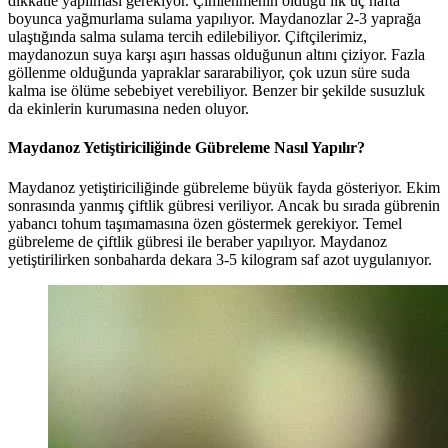
dikkatle yapılması gerekiyor. Çimlenmenin olduğu ilk üç hafta
boyunca yağmurlama sulama yapılıyor. Maydanozlar 2-3 yaprağa
ulaştığında salma sulama tercih edilebiliyor. Çiftçilerimiz,
maydanozun suya karşı aşırı hassas olduğunun altını çiziyor. Fazla
göllenme olduğunda yapraklar sararabiliyor, çok uzun süre suda
kalma ise ölüme sebebiyet verebiliyor. Benzer bir şekilde susuzluk
da ekinlerin kurumasına neden oluyor.
Maydanoz Yetiştiriciliğinde Gübreleme Nasıl Yapılır?
Maydanoz yetiştiriciliğinde gübreleme büyük fayda gösteriyor. Ekim
sonrasında yanmış çiftlik gübresi veriliyor. Ancak bu sırada gübrenin
yabancı tohum taşımamasına özen göstermek gerekiyor. Temel
gübreleme de çiftlik gübresi ile beraber yapılıyor. Maydanoz
yetiştirilirken sonbaharda dekara 3-5 kilogram saf azot uygulanıyor.