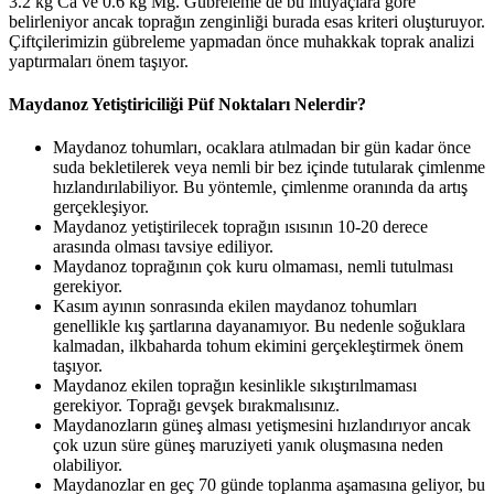
3.2 kg Ca ve 0.6 kg Mg. Gübreleme de bu ihtiyaçlara göre
belirleniyor ancak toprağın zenginliği burada esas kriteri oluşturuyor.
Çiftçilerimizin gübreleme yapmadan önce muhakkak toprak analizi
yaptırmaları önem taşıyor.
Maydanoz Yetiştiriciliği Püf Noktaları Nelerdir?
Maydanoz tohumları, ocaklara atılmadan bir gün kadar önce
suda bekletilerek veya nemli bir bez içinde tutularak çimlenme
hızlandırılabiliyor. Bu yöntemle, çimlenme oranında da artış
gerçekleşiyor.
Maydanoz yetiştirilecek toprağın ısısının 10-20 derece
arasında olması tavsiye ediliyor.
Maydanoz toprağının çok kuru olmaması, nemli tutulması
gerekiyor.
Kasım ayının sonrasında ekilen maydanoz tohumları
genellikle kış şartlarına dayanamıyor. Bu nedenle soğuklara
kalmadan, ilkbaharda tohum ekimini gerçekleştirmek önem
taşıyor.
Maydanoz ekilen toprağın kesinlikle sıkıştırılmaması
gerekiyor. Toprağı gevşek bırakmalısınız.
Maydanozların güneş alması yetişmesini hızlandırıyor ancak
çok uzun süre güneş maruziyeti yanık oluşmasına neden
olabiliyor.
Maydanozlar en geç 70 günde toplanma aşamasına geliyor, bu