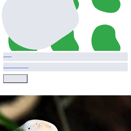
Yem
910.00 TL
HEMEN AL