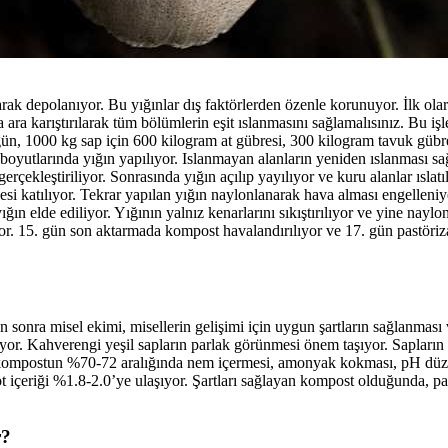
ak depolanıyor. Bu yığınlar dış faktörlerden özenle korunuyor. İlk ola
 ara karıştırılarak tüm bölümlerin eşit ıslanmasını sağlamalısınız. Bu i
 gün, 1000 kg sap için 600 kilogram at gübresi, 300 kilogram tavuk gü
m boyutlarında yığın yapılıyor. Islanmayan alanların yeniden ıslanması 
gerçekleştiriliyor. Sonrasında yığın açılıp yayılıyor ve kuru alanlar ıs
 katılıyor. Tekrar yapılan yığın naylonlanarak hava alması engelleniyo
ığın elde ediliyor. Yığının yalnız kenarlarını sıkıştırılıyor ve yine nay
yor. 15. gün son aktarmada kompost havalandırılıyor ve 17. gün pastöri
nra misel ekimi, misellerin gelişimi için uygun şartların sağlanması ve 
yor. Kahverengi yeşil sapların parlak görünmesi önem taşıyor. Saplar
r kompostun %70-72 aralığında nem içermesi, amonyak kokması, pH düze
 içeriği %1.8-2.0’ye ulaşıyor. Şartları sağlayan kompost olduğunda, pa
r?