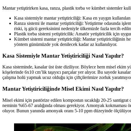
Mantar yetiştirirken kasa, ranza, plastik torba ve kümbet sistemler kull
Kasa sistemiyle mantar yetiştiriciliği: Kasa en yaygın kullanıl
Ranza sistemi ile mantar yetiştiriciliği: Yetiştirme odasında işl
riski, iş gücü gereksinimi nedeniyle ülkemizde fazla tercih edil
Plastik torba sistemi yetiştiricilik: Amatör yetiştiricilik için u
Kümbet sistemi mantar yetiştiriciliği: Mantar yetiştiriciliğin
yöntem günümüzde yok denilecek kadar az kullanılıyor.
Kasa Sistemiyle Mantar Yetiştiriciliği Nasıl Yapılır?
Kasa sisteminde, kasalar üst üste diziliyor. Böylece hem misel ekim yüz
köşelerinde 6x10 cm’lik taşıyıcı parçalar yer alıyor. Bu sayede kasala
çalışma holü yapmak ucuz olduğu için çiftçilerimize zorluk yaratmıyor. 
Mantar Yetiştiriciliğinde Misel Ekimi Nasıl Yapılır?
Misel ekimi için pastörize edilen kompostun sıcaklığı 20-25 santigr
neminin %65-67 aralığında olması gerekiyor. Amonyak kokmaması önem
oluyor. Bunun yanında amonyak oranı 5-10 ppm düzeyinde ölçülüyo