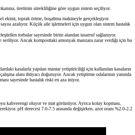
imkanına, üretimin sürekliliğine göre uygun sistem seçiliyor.
sel ekimi, toprak örtme, boşaltma makineyle gerçekleşiyor.
sayısı azalıyor. Küçük aile işletmeleri için uygun olan sistem hastalık
erleştirilen torbalar sayesinde birim alandan tasarruf sağlanıyor.
ne seriliyor. Ancak komposttaki amonyak manzara zarar verdiği için bu
daki kasalarla yapılan mantar yetiştiriciliği için kullanılan kasaların
 çalışma alanı ihtiyacı doğuruyor. Ancak yetiştirme odalarının yanında
ması sayesinde hastalık riski en aza iniyor.
koyu kahverengi oluyor ve mat görünüyor. Ayrıca kolay kopması,
kiyor. pH derecesi 7.0-7.5 arasında değişirken, azot oranı %2.0-2.2