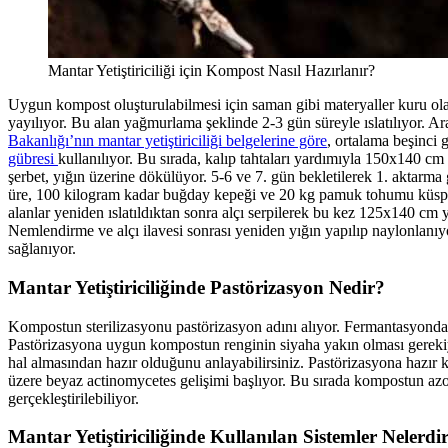
Mantar Yetiştiriciliği için Kompost Nasıl Hazırlanır?
Uygun kompost oluşturulabilmesi için saman gibi materyaller kuru olar
yayılıyor. Bu alan yağmurlama şeklinde 2-3 gün süreyle ıslatılıyor. Ara
Bakanlığı’nın mantar yetiştiriciliği belgelerine göre
, ortalama beşinci
gübresi
kullanılıyor. Bu sırada, kalıp tahtaları yardımıyla 150x140 c
şerbet, yığın üzerine dökülüyor. 5-6 ve 7. gün bekletilerek 1. aktarma 
üre, 100 kilogram kadar buğday kepeği ve 20 kg pamuk tohumu küspesi
alanlar yeniden ıslatıldıktan sonra alçı serpilerek bu kez 125x140 cm y
Nemlendirme ve alçı ilavesi sonrası yeniden yığın yapılıp naylonlanı
sağlanıyor.
Mantar Yetiştiriciliğinde Pastörizasyon Nedir?
Kompostun sterilizasyonu pastörizasyon adını alıyor. Fermantasyondan so
Pastörizasyona uygun kompostun renginin siyaha yakın olması gereki
hal almasından hazır olduğunu anlayabilirsiniz. Pastörizasyona hazı
üzere beyaz actinomycetes gelişimi başlıyor. Bu sırada kompostun azot
gerçekleştirilebiliyor.
Mantar Yetiştiriciliğinde Kullanılan Sistemler Nelerdi