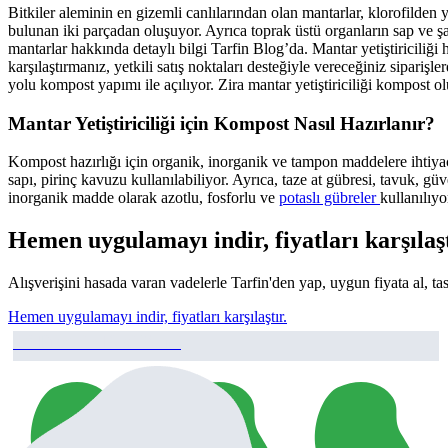
Bitkiler aleminin en gizemli canlılarından olan mantarlar, klorofilden
bulunan iki parçadan oluşuyor. Ayrıca toprak üstü organların sap ve 
mantarlar hakkında detaylı bilgi Tarfin Blog’da. Mantar yetiştiriciliği
karşılaştırmanız, yetkili satış noktaları desteğiyle vereceğiniz sipariş
yolu kompost yapımı ile açılıyor. Zira mantar yetiştiriciliği kompost
Mantar Yetiştiriciliği için Kompost Nasıl Hazırlanır?
Kompost hazırlığı için organik, inorganik ve tampon maddelere ihtiyaç
sapı, pirinç kavuzu kullanılabiliyor. Ayrıca, taze at gübresi, tavuk, gü
inorganik madde olarak azotlu, fosforlu ve
potaslı gübreler
kullanılıy
Hemen uygulamayı indir, fiyatları karşılaşt
Alışverişini hasada varan vadelerle Tarfin'den yap, uygun fiyata al, ta
Hemen uygulamayı indir, fiyatları karşılaştır.
16 Protein Besi Yemi