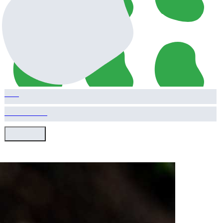
Yem
910.00 TL
HEMEN AL