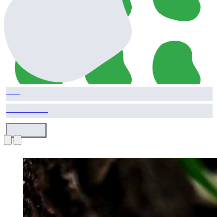
Yem
820.00 TL
HEMEN AL