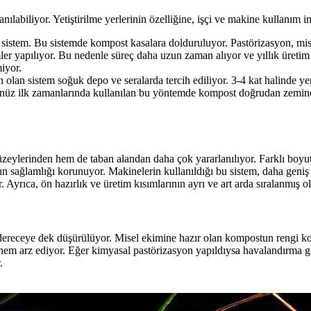
anılabiliyor. Yetiştirilme yerlerinin özelliğine, işçi ve makine kullanım 
an sistem. Bu sistemde kompost kasalara dolduruluyor. Pastörizasyon, mi
emler yapılıyor. Bu nedenle süreç daha uzun zaman alıyor ve yıllık üretim 
miyor.
ygun olan sistem soğuk depo ve seralarda tercih ediliyor. 3-4 kat halinde y
in henüz ilk zamanlarında kullanılan bu yöntemde kompost doğrudan zemi
eylerinden hem de taban alandan daha çok yararlanılıyor. Farklı boyutlar
rın sağlamlığı korunuyor. Makinelerin kullanıldığı bu sistem, daha geniş
Ayrıca, ön hazırlık ve üretim kısımlarının ayrı ve art arda sıralanmış ol
at dereceye dek düşürülüyor. Misel ekimine hazır olan kompostun rengi 
 arz ediyor. Eğer kimyasal pastörizasyon yapıldıysa havalandırma gere
r.