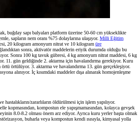
rak, buğday sapı balyaları platform üzerine 50-60 cm yükseklikte
şlemle, sapların nem oranı %75 dolaylarına ulaşıyor.
Milli Eğitim
bresi, 20 kilogram amonyum nitrat ve 10 kilogram
üre
sağlandıktan sonra, aktivatör maddelerin eriyik durumda olduğu bu
latılıyor. Sonra 100 kg tavuk gübresi, 4 kg amonyum nitrat maddesi, 6 kg
r. 11. gün geldiğinde 2. aktarma için havalandırma gerekiyor. Kuru
lon örtü örtülüyor. 3. aktarma ve havalandırma 13. gün gerçekleşiyor.
zasyona alınıyor. İç kısımdaki maddeler dışa alınarak homojenleşme
hastalıkların/zararlıların öldürülmesi için işlem yapılıyor.
ın elle kopmasından, kompostun ele yapışmamasından, kolayca gevşek
yinin 8.0-8.2 olması önem arz ediyor. Ayrıca kuru yerler başta olmak
störizasyon, buharla veya kompostun kendi ısısıyla, kimyasal yolla