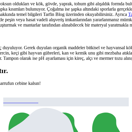
 yoksun oldukları ve kök, gövde, yaprak, tohum gibi alışıldık formda bul
şapka kısımları bulunuyor. Çoğalma ise şapka altındaki sporlarla gerçe
 hakkında temel bilgileri Tarfin Blog üzerinden okuyabilirsiniz. Ayrıca
T
lerde peşin veya hasat vadeli alışveriş imkanlarından yararlanmanız mümkün
 oluşturmak ve mantarlar tarafından alınabilecek bir materyal yaratmakl
 duyuluyor. Gerek duyulan organik maddeler bitkisel ve hayvansal köken
vercin, keçi gibi hayvan gübreleri, kan ve kemik unu gibi mezbaha atıkları
or. Tampon olarak ise pH ayarlaması için kireç, alçı ve mermer tozu alın
ır.
sarrufun cebine kalsın!
Besi Bitir Pelet