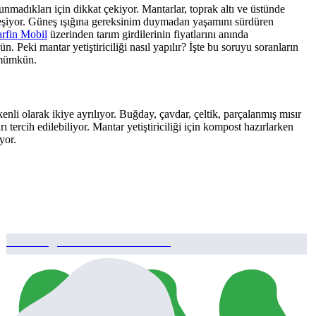
unmadıkları için dikkat çekiyor. Mantarlar, toprak altı ve üstünde
kleşiyor. Güneş ışığına gereksinim duymadan yaşamını sürdüren
arfin Mobil
üzerinden tarım girdilerinin fiyatlarını anında
. Peki mantar yetiştiriciliği nasıl yapılır? İşte bu soruyu soranların
a mümkün.
li olarak ikiye ayrılıyor. Buğday, çavdar, çeltik, parçalanmış mısır
 tercih edilebiliyor. Mantar yetiştiriciliği için kompost hazırlarken
ıyor.
5831 Sığır Besi Bitirme Yemi