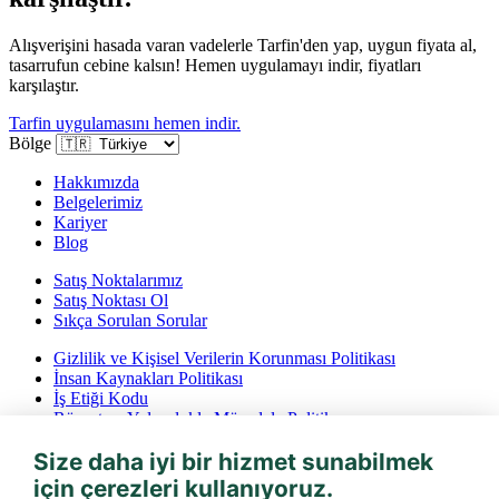
Alışverişini hasada varan vadelerle Tarfin'den yap, uygun fiyata al,
tasarrufun cebine kalsın! Hemen uygulamayı indir, fiyatları
karşılaştır.
Tarfin uygulamasını hemen indir.
Bölge
Hakkımızda
Belgelerimiz
Kariyer
Blog
Satış Noktalarımız
Satış Noktası Ol
Sıkça Sorulan Sorular
Gizlilik ve Kişisel Verilerin Korunması Politikası
İnsan Kaynakları Politikası
İş Etiği Kodu
Rüşvet ve Yolsuzlukla Mücadele Politikası
İptal ve İade Koşulları
Size daha iyi bir hizmet sunabilmek
Bilgi Toplumu Hizmetleri
için çerezleri kullanıyoruz.
Tarfin mobil’i indirin