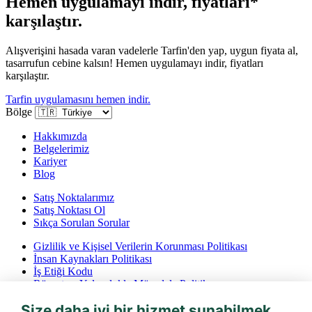
Hemen uygulamayı indir, fiyatları*
karşılaştır.
Alışverişini hasada varan vadelerle Tarfin'den yap, uygun fiyata al,
tasarrufun cebine kalsın! Hemen uygulamayı indir, fiyatları
karşılaştır.
Tarfin uygulamasını hemen indir.
Bölge
Hakkımızda
Belgelerimiz
Kariyer
Blog
Satış Noktalarımız
Satış Noktası Ol
Sıkça Sorulan Sorular
Gizlilik ve Kişisel Verilerin Korunması Politikası
İnsan Kaynakları Politikası
İş Etiği Kodu
Rüşvet ve Yolsuzlukla Mücadele Politikası
İptal ve İade Koşulları
Size daha iyi bir hizmet sunabilmek
Bilgi Toplumu Hizmetleri