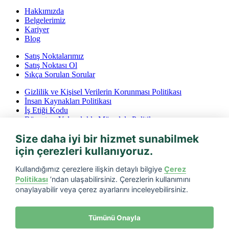
Hakkımızda
Belgelerimiz
Kariyer
Blog
Satış Noktalarımız
Satış Noktası Ol
Sıkça Sorulan Sorular
Gizlilik ve Kişisel Verilerin Korunması Politikası
İnsan Kaynakları Politikası
İş Etiği Kodu
Rüşvet ve Yolsuzlukla Mücadele Politikası
İptal ve İade Koşulları
Size daha iyi bir hizmet sunabilmek
Bilgi Toplumu Hizmetleri
için çerezleri kullanıyoruz.
Tarfin mobil’i indirin
Kullandığımız çerezlere ilişkin detaylı bilgiye
Çerez
Politikası
’ndan ulaşabilirsiniz. Çerezlerin kullanımını
onaylayabilir veya çerez ayarlarını inceleyebilirsiniz.
Tümünü Onayla