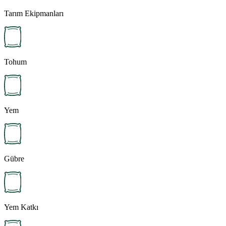
Tarım Ekipmanları
Tohum
Yem
Gübre
Yem Katkı