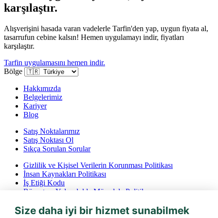
karşılaştır.
Alışverişini hasada varan vadelerle Tarfin'den yap, uygun fiyata al,
tasarrufun cebine kalsın! Hemen uygulamayı indir, fiyatları
karşılaştır.
Tarfin uygulamasını hemen indir.
Bölge
Hakkımızda
Belgelerimiz
Kariyer
Blog
Satış Noktalarımız
Satış Noktası Ol
Sıkça Sorulan Sorular
Gizlilik ve Kişisel Verilerin Korunması Politikası
İnsan Kaynakları Politikası
İş Etiği Kodu
Rüşvet ve Yolsuzlukla Mücadele Politikası
İptal ve İade Koşulları
Size daha iyi bir hizmet sunabilmek
Bilgi Toplumu Hizmetleri