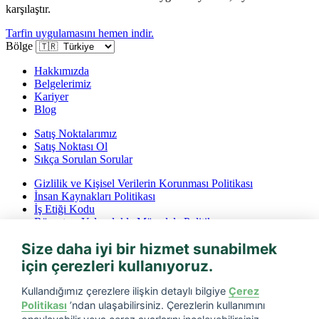
karşılaştır.
Tarfin uygulamasını hemen indir.
Bölge
Hakkımızda
Belgelerimiz
Kariyer
Blog
Satış Noktalarımız
Satış Noktası Ol
Sıkça Sorulan Sorular
Gizlilik ve Kişisel Verilerin Korunması Politikası
İnsan Kaynakları Politikası
İş Etiği Kodu
Rüşvet ve Yolsuzlukla Mücadele Politikası
İptal ve İade Koşulları
Size daha iyi bir hizmet sunabilmek
Bilgi Toplumu Hizmetleri
için çerezleri kullanıyoruz.
Tarfin mobil’i indirin
Kullandığımız çerezlere ilişkin detaylı bilgiye
Çerez
Politikası
’ndan ulaşabilirsiniz. Çerezlerin kullanımını