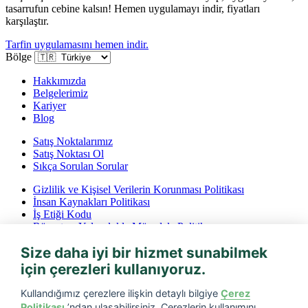
tasarrufun cebine kalsın! Hemen uygulamayı indir, fiyatları
karşılaştır.
Tarfin uygulamasını hemen indir.
Bölge
Hakkımızda
Belgelerimiz
Kariyer
Blog
Satış Noktalarımız
Satış Noktası Ol
Sıkça Sorulan Sorular
Gizlilik ve Kişisel Verilerin Korunması Politikası
İnsan Kaynakları Politikası
İş Etiği Kodu
Rüşvet ve Yolsuzlukla Mücadele Politikası
İptal ve İade Koşulları
Size daha iyi bir hizmet sunabilmek
Bilgi Toplumu Hizmetleri
için çerezleri kullanıyoruz.
Tarfin mobil’i indirin
Kullandığımız çerezlere ilişkin detaylı bilgiye
Çerez
Politikası
’ndan ulaşabilirsiniz. Çerezlerin kullanımını