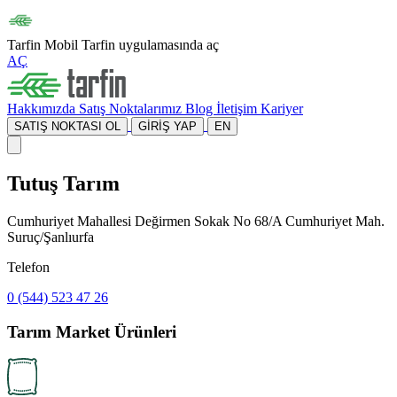
Tarfin Mobil
Tarfin uygulamasında aç
AÇ
Hakkımızda
Satış Noktalarımız
Blog
İletişim
Kariyer
SATIŞ NOKTASI OL
GİRİŞ YAP
EN
Tutuş Tarım
Cumhuriyet Mahallesi Değirmen Sokak No 68/A Cumhuriyet Mah.
Suruç/Şanlıurfa
Telefon
0 (544) 523 47 26
Tarım Market Ürünleri