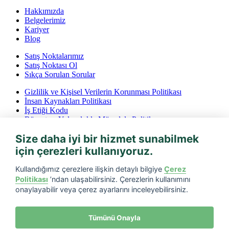
Hakkımızda
Belgelerimiz
Kariyer
Blog
Satış Noktalarımız
Satış Noktası Ol
Sıkça Sorulan Sorular
Gizlilik ve Kişisel Verilerin Korunması Politikası
İnsan Kaynakları Politikası
İş Etiği Kodu
Rüşvet ve Yolsuzlukla Mücadele Politikası
İptal ve İade Koşulları
Size daha iyi bir hizmet sunabilmek
Bilgi Toplumu Hizmetleri
için çerezleri kullanıyoruz.
Tarfin mobil’i indirin
Kullandığımız çerezlere ilişkin detaylı bilgiye
Çerez
Politikası
’ndan ulaşabilirsiniz. Çerezlerin kullanımını
onaylayabilir veya çerez ayarlarını inceleyebilirsiniz.
Tümünü Onayla