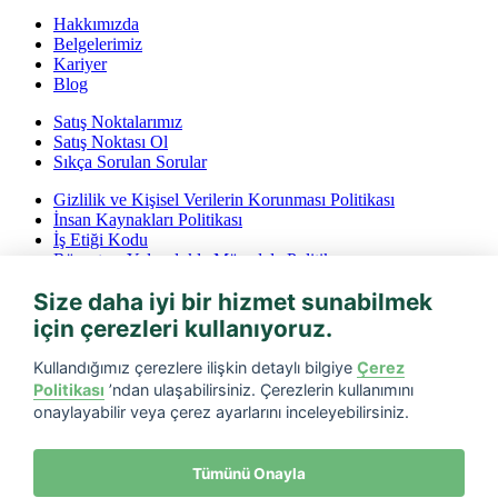
Hakkımızda
Belgelerimiz
Kariyer
Blog
Satış Noktalarımız
Satış Noktası Ol
Sıkça Sorulan Sorular
Gizlilik ve Kişisel Verilerin Korunması Politikası
İnsan Kaynakları Politikası
İş Etiği Kodu
Rüşvet ve Yolsuzlukla Mücadele Politikası
İptal ve İade Koşulları
Size daha iyi bir hizmet sunabilmek
Bilgi Toplumu Hizmetleri
için çerezleri kullanıyoruz.
Tarfin mobil’i indirin
Kullandığımız çerezlere ilişkin detaylı bilgiye
Çerez
Politikası
’ndan ulaşabilirsiniz. Çerezlerin kullanımını
onaylayabilir veya çerez ayarlarını inceleyebilirsiniz.
Tümünü Onayla