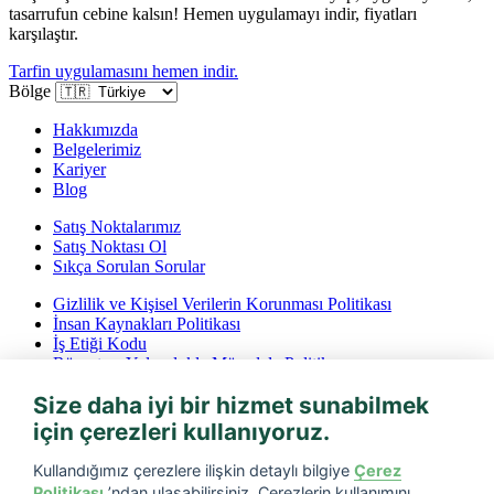
tasarrufun cebine kalsın! Hemen uygulamayı indir, fiyatları
karşılaştır.
Tarfin uygulamasını hemen indir.
Bölge
Hakkımızda
Belgelerimiz
Kariyer
Blog
Satış Noktalarımız
Satış Noktası Ol
Sıkça Sorulan Sorular
Gizlilik ve Kişisel Verilerin Korunması Politikası
İnsan Kaynakları Politikası
İş Etiği Kodu
Rüşvet ve Yolsuzlukla Mücadele Politikası
İptal ve İade Koşulları
Size daha iyi bir hizmet sunabilmek
Bilgi Toplumu Hizmetleri
için çerezleri kullanıyoruz.
Tarfin mobil’i indirin
Kullandığımız çerezlere ilişkin detaylı bilgiye
Çerez
Politikası
’ndan ulaşabilirsiniz. Çerezlerin kullanımını