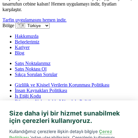
tasarrufun cebine kalsın! Hemen uygulamayı indir, fiyatları
karşılaştır.
Tarfin uygulamasını hemen indir.
Bölge
Hakkımızda
Belgelerimiz
Kariyer
Blog
Satış Noktalarımız
Satış Noktası Ol
Sıkça Sorulan Sorular
Gizlilik ve Kişisel Verilerin Korunması Politikası
İnsan Kaynakları Politikası
İş Etiği Kodu
Rüşvet ve Yolsuzlukla Mücadele Politikası
İptal ve İade Koşulları
Size daha iyi bir hizmet sunabilmek
Bilgi Toplumu Hizmetleri
için çerezleri kullanıyoruz.
Tarfin mobil’i indirin
Kullandığımız çerezlere ilişkin detaylı bilgiye
Çerez
Politikası
’ndan ulaşabilirsiniz. Çerezlerin kullanımını