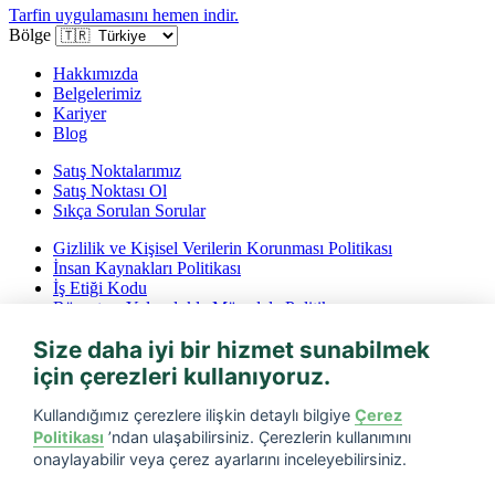
Tarfin uygulamasını hemen indir.
Bölge
Hakkımızda
Belgelerimiz
Kariyer
Blog
Satış Noktalarımız
Satış Noktası Ol
Sıkça Sorulan Sorular
Gizlilik ve Kişisel Verilerin Korunması Politikası
İnsan Kaynakları Politikası
İş Etiği Kodu
Rüşvet ve Yolsuzlukla Mücadele Politikası
İptal ve İade Koşulları
Size daha iyi bir hizmet sunabilmek
Bilgi Toplumu Hizmetleri
için çerezleri kullanıyoruz.
Tarfin mobil’i indirin
Kullandığımız çerezlere ilişkin detaylı bilgiye
Çerez
Politikası
’ndan ulaşabilirsiniz. Çerezlerin kullanımını
onaylayabilir veya çerez ayarlarını inceleyebilirsiniz.