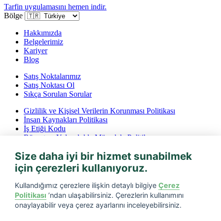
Tarfin uygulamasını hemen indir.
Bölge
Hakkımızda
Belgelerimiz
Kariyer
Blog
Satış Noktalarımız
Satış Noktası Ol
Sıkça Sorulan Sorular
Gizlilik ve Kişisel Verilerin Korunması Politikası
İnsan Kaynakları Politikası
İş Etiği Kodu
Rüşvet ve Yolsuzlukla Mücadele Politikası
İptal ve İade Koşulları
Size daha iyi bir hizmet sunabilmek
Bilgi Toplumu Hizmetleri
için çerezleri kullanıyoruz.
Tarfin mobil’i indirin
Kullandığımız çerezlere ilişkin detaylı bilgiye
Çerez
Politikası
’ndan ulaşabilirsiniz. Çerezlerin kullanımını
onaylayabilir veya çerez ayarlarını inceleyebilirsiniz.