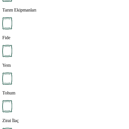
Tarım Ekipmanları
Fide
Yem
Tohum
Zirai İlaç