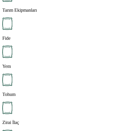
Tarım Ekipmanları
Fide
Yem
Tohum
Zirai İlaç