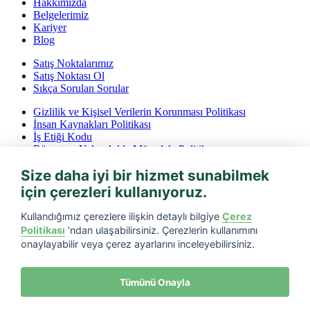
Hakkımızda
Belgelerimiz
Kariyer
Blog
Satış Noktalarımız
Satış Noktası Ol
Sıkça Sorulan Sorular
Gizlilik ve Kişisel Verilerin Korunması Politikası
İnsan Kaynakları Politikası
İş Etiği Kodu
Rüşvet ve Yolsuzlukla Mücadele Politikası
İptal ve İade Koşulları
Size daha iyi bir hizmet sunabilmek
Bilgi Toplumu Hizmetleri
için çerezleri kullanıyoruz.
Tarfin mobil’i indirin
Kullandığımız çerezlere ilişkin detaylı bilgiye
Çerez
Politikası
’ndan ulaşabilirsiniz. Çerezlerin kullanımını
onaylayabilir veya çerez ayarlarını inceleyebilirsiniz.
Tümünü Onayla