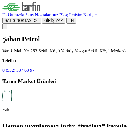
Hakkımızda
Satış Noktalarımız
Blog
İletişim
Kariyer
SATIŞ NOKTASI OL
GİRİŞ YAP
EN
Şahan Petrol
Varlık Mah No 263 Sekili Köyü Yerköy Yozgat Sekili Köyü Merkezk
Telefon
0 (532) 337 63 97
Tarım Market Ürünleri
Yakıt
Hemen uygulamayı indir, fiyatları* karşılaş