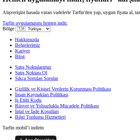
Alışverişini hasada varan vadelerle Tarfin'den yap, uygun fiyata al, tas
Tarfin uygulamasını hemen indir.
Bölge
Hakkımızda
Belgelerimiz
Kariyer
Blog
Satış Noktalarımız
Satış Noktası Ol
Sıkça Sorulan Sorular
Gizlilik ve Kişisel Verilerin Korunması Politikası
İnsan Kaynakları Politikası
İş Etiği Kodu
Rüşvet ve Yolsuzlukla Mücadele Politikası
İptal ve İade Koşulları
Bilgi Toplumu Hizmetleri
Tarfin mobil’i indirin