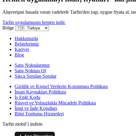
Alışverişini hasada varan vadelerle Tarfin'den yap, uygun fiyata al, tas
Tarfin uygulamasını hemen indir.
Bölge
Hakkımızda
Belgelerimiz
Kariyer
Blog
Satış Noktalarımız
Satış Noktası Ol
Sıkça Sorulan Sorular
Gizlilik ve Kişisel Verilerin Korunması Politikası
İnsan Kaynakları Politikası
İş Etiği Kodu
Rüşvet ve Yolsuzlukla Mücadele Politikası
İptal ve İade Koşulları
Bilgi Toplumu Hizmetleri
Tarfin mobil’i indirin