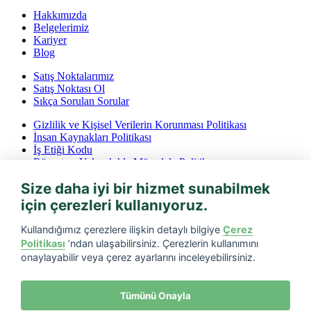
Hakkımızda
Belgelerimiz
Kariyer
Blog
Satış Noktalarımız
Satış Noktası Ol
Sıkça Sorulan Sorular
Gizlilik ve Kişisel Verilerin Korunması Politikası
İnsan Kaynakları Politikası
İş Etiği Kodu
Rüşvet ve Yolsuzlukla Mücadele Politikası
İptal ve İade Koşulları
Size daha iyi bir hizmet sunabilmek
Bilgi Toplumu Hizmetleri
için çerezleri kullanıyoruz.
Tarfin mobil’i indirin
Kullandığımız çerezlere ilişkin detaylı bilgiye
Çerez
Politikası
’ndan ulaşabilirsiniz. Çerezlerin kullanımını
onaylayabilir veya çerez ayarlarını inceleyebilirsiniz.
Tümünü Onayla