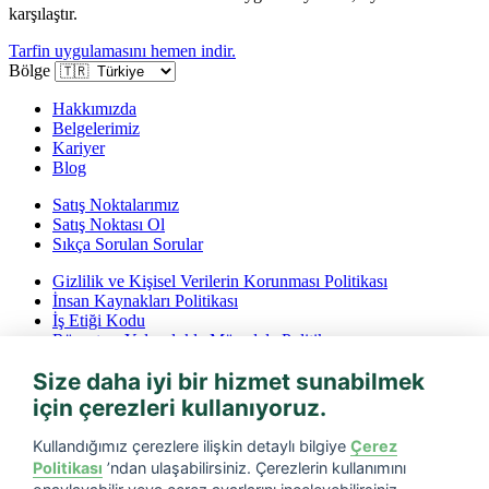
karşılaştır.
Tarfin uygulamasını hemen indir.
Bölge
Hakkımızda
Belgelerimiz
Kariyer
Blog
Satış Noktalarımız
Satış Noktası Ol
Sıkça Sorulan Sorular
Gizlilik ve Kişisel Verilerin Korunması Politikası
İnsan Kaynakları Politikası
İş Etiği Kodu
Rüşvet ve Yolsuzlukla Mücadele Politikası
İptal ve İade Koşulları
Size daha iyi bir hizmet sunabilmek
Bilgi Toplumu Hizmetleri
için çerezleri kullanıyoruz.
Tarfin mobil’i indirin
Kullandığımız çerezlere ilişkin detaylı bilgiye
Çerez
Politikası
’ndan ulaşabilirsiniz. Çerezlerin kullanımını