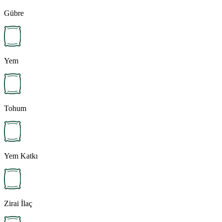
Gübre
Yem
Tohum
Yem Katkı
Zirai İlaç