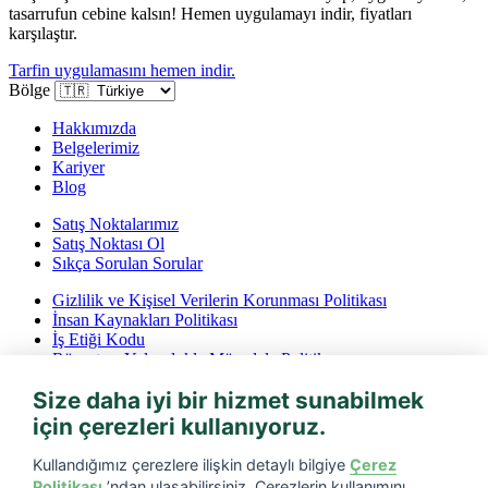
tasarrufun cebine kalsın! Hemen uygulamayı indir, fiyatları
karşılaştır.
Tarfin uygulamasını hemen indir.
Bölge
Hakkımızda
Belgelerimiz
Kariyer
Blog
Satış Noktalarımız
Satış Noktası Ol
Sıkça Sorulan Sorular
Gizlilik ve Kişisel Verilerin Korunması Politikası
İnsan Kaynakları Politikası
İş Etiği Kodu
Rüşvet ve Yolsuzlukla Mücadele Politikası
İptal ve İade Koşulları
Size daha iyi bir hizmet sunabilmek
Bilgi Toplumu Hizmetleri
için çerezleri kullanıyoruz.
Tarfin mobil’i indirin
Kullandığımız çerezlere ilişkin detaylı bilgiye
Çerez
Politikası
’ndan ulaşabilirsiniz. Çerezlerin kullanımını