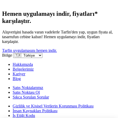
Hemen uygulamayı indir, fiyatları*
karşılaştır.
Alışverişini hasada varan vadelerle Tarfin'den yap, uygun fiyata al,
tasarrufun cebine kalsın! Hemen uygulamayı indir, fiyatları
karşılaştır.
Tarfin uygulamasını hemen indir.
Bölge
Hakkımızda
Belgelerimiz
Kariyer
Blog
Satış Noktalarımız
Satış Noktası Ol
Sıkça Sorulan Sorular
Gizlilik ve Kişisel Verilerin Korunması Politikası
İnsan Kaynakları Politikası
İş Etiği Kodu