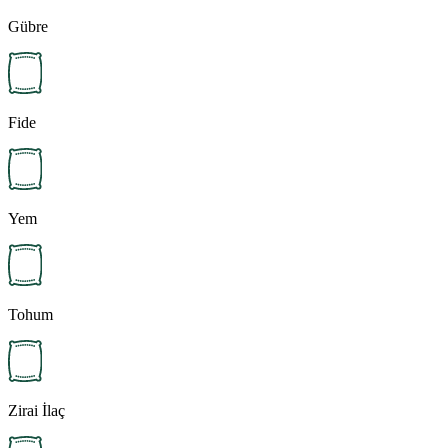
Gübre
Fide
Yem
Tohum
Zirai İlaç