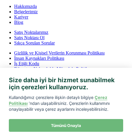
Hakkımızda
Belgelerimiz
Kariyer
Blog
Satış Noktalarımız
Satış Noktası Ol
Sıkça Sorulan Sorular
Gizlilik ve Kişisel Verilerin Korunması Politikası
İnsan Kaynakları Politikası
İş Etiği Kodu
Rüşvet ve Yolsuzlukla Mücadele Politikası
İptal ve İade Koşulları
Size daha iyi bir hizmet sunabilmek
Bilgi Toplumu Hizmetleri
için çerezleri kullanıyoruz.
Tarfin mobil’i indirin
Kullandığımız çerezlere ilişkin detaylı bilgiye
Çerez
Politikası
’ndan ulaşabilirsiniz. Çerezlerin kullanımını
onaylayabilir veya çerez ayarlarını inceleyebilirsiniz.
Tümünü Onayla